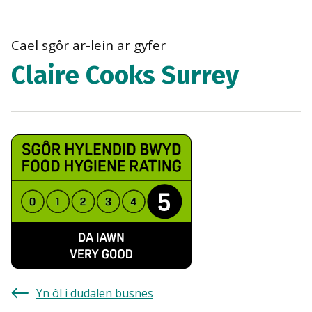
bre
navi
Cael sgôr ar-lein ar gyfer
Claire Cooks Surrey
Yn ôl i dudalen busnes