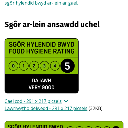
sgôr hylendid bwyd ar-lein ar gael.
Sgôr ar-lein ansawdd uchel
Cael cod - 291 x 217 picsels
Lawrlwytho delwedd - 291 x 217 picsels
(
32KB
)