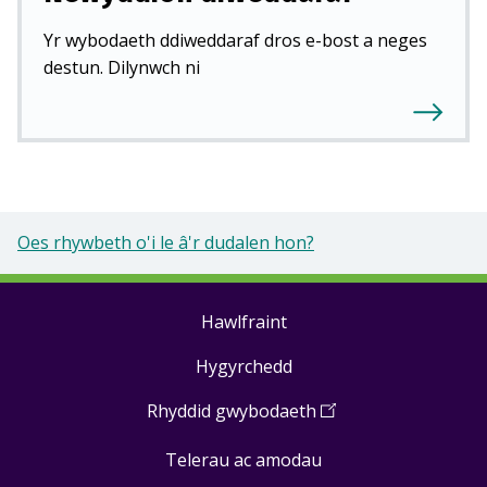
Yr wybodaeth ddiweddaraf dros e-bost a neges
destun. Dilynwch ni
Oes rhywbeth o'i le â'r dudalen hon?
Hawlfraint
Footer
Hygyrchedd
links
Rhyddid gwybodaeth
(
Open
in
Telerau ac amodau
a