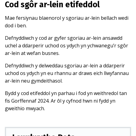
Cod sgôr ar-lein etifeddol
Mae fersiynau blaenorol y sgoriau ar-lein bellach wedi
dod i ben.
Defnyddiwch y cod ar gyfer sgoriau ar-lein ansawdd
uchel a ddarperir uchod os ydych yn ychwanegu’r sgôr
ar-lein at wefan busnes.
Defnyddiwch y delweddau sgoriau ar-lein a ddarperir
uchod os ydych yn eu rhannu ar draws eich llwyfannau
ar-lein neu gymdeithasol.
Bydd y cod etifeddol yn parhau i fod yn weithredol tan
fis Gorffennaf 2024. Ar ôl y cyfnod hwn ni fydd yn
gweithio mwyach.