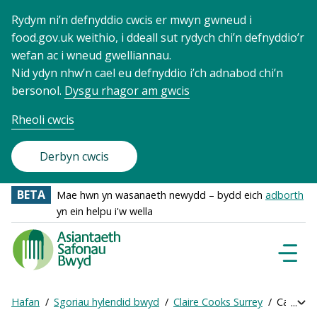
Rydym ni’n defnyddio cwcis er mwyn gwneud i
food.gov.uk weithio, i ddeall sut rydych chi’n defnyddio’r
wefan ac i wneud gwelliannau.
Nid ydyn nhw’n cael eu defnyddio i’ch adnabod chi’n
bersonol.
Dysgu rhagor am gwcis
Rheoli cwcis
Derbyn cwcis
BETA
Mae hwn yn wasanaeth newydd – bydd eich
adborth
yn ein helpu i'w wella
Food
Standards
Dewisl
Llywio
Agency
-
Hafan
Sgoriau hylendid bwyd
Claire Cooks Surrey
Cael sgôr
Exp
Frontpage
Breadcrumb