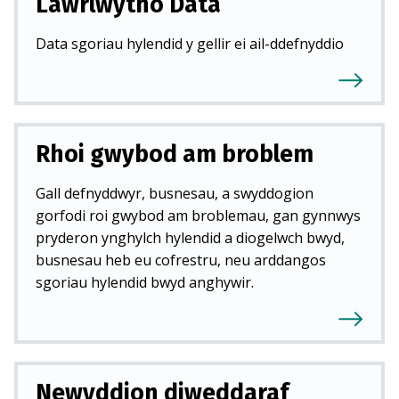
Lawrlwytho Data
Data sgoriau hylendid y gellir ei ail-ddefnyddio
Rhoi gwybod am broblem
Gall defnyddwyr, busnesau, a swyddogion
gorfodi roi gwybod am broblemau, gan gynnwys
pryderon ynghylch hylendid a diogelwch bwyd,
busnesau heb eu cofrestru, neu arddangos
sgoriau hylendid bwyd anghywir.
Newyddion diweddaraf