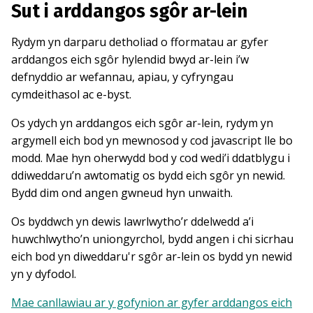
Sut i arddangos sgôr ar-lein
Rydym yn darparu detholiad o fformatau ar gyfer
arddangos eich sgôr hylendid bwyd ar-lein i’w
defnyddio ar wefannau, apiau, y cyfryngau
cymdeithasol ac e-byst.
Os ydych yn arddangos eich sgôr ar-lein, rydym yn
argymell eich bod yn mewnosod y cod javascript lle bo
modd. Mae hyn oherwydd bod y cod wedi’i ddatblygu i
ddiweddaru’n awtomatig os bydd eich sgôr yn newid.
Bydd dim ond angen gwneud hyn unwaith.
Os byddwch yn dewis lawrlwytho’r ddelwedd a’i
huwchlwytho’n uniongyrchol, bydd angen i chi sicrhau
eich bod yn diweddaru'r sgôr ar-lein os bydd yn newid
yn y dyfodol.
Mae canllawiau ar y gofynion ar gyfer arddangos eich