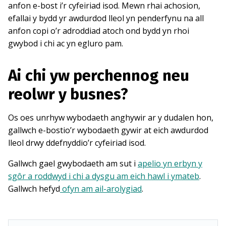
anfon e-bost i’r cyfeiriad isod. Mewn rhai achosion,
efallai y bydd yr awdurdod lleol yn penderfynu na all
anfon copi o’r adroddiad atoch ond bydd yn rhoi
gwybod i chi ac yn egluro pam.
Ai chi yw perchennog neu
reolwr y busnes?
Os oes unrhyw wybodaeth anghywir ar y dudalen hon,
gallwch e-bostio’r wybodaeth gywir at eich awdurdod
lleol drwy ddefnyddio’r cyfeiriad isod.
Gallwch gael gwybodaeth am sut i
apelio yn erbyn y
sgôr a roddwyd i chi a dysgu am eich hawl i ymateb
.
Gallwch hefyd
ofyn am ail-arolygiad
.