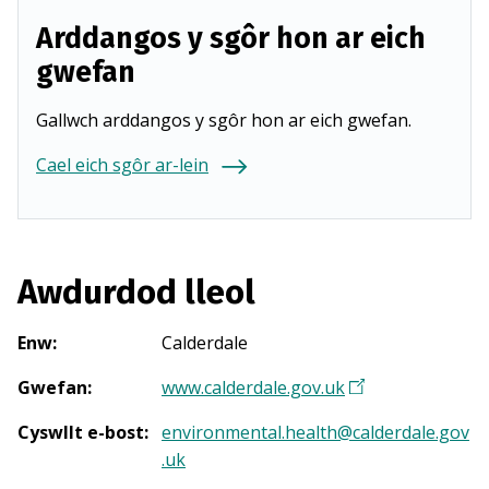
Arddangos y sgôr hon ar eich
gwefan
Gallwch arddangos y sgôr hon ar eich gwefan.
Cael eich sgôr ar-lein
Awdurdod lleol
Enw
:
Calderdale
Gwefan
:
www.calderdale.gov.uk
(
Y
Cyswllt e-bost
:
environmental.health@calderdale.gov
n
.uk
a