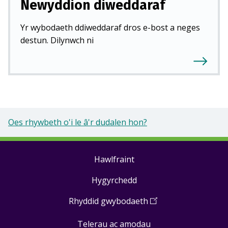
Newyddion diweddaraf
Yr wybodaeth ddiweddaraf dros e-bost a neges
destun. Dilynwch ni
Oes rhywbeth o'i le â'r dudalen hon?
Hawlfraint
Footer
Hygyrchedd
links
Rhyddid gwybodaeth
(
Open
in
Telerau ac amodau
a