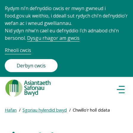
Rydym ni’n defnyddio cwcis er mwyn gwneud i
food.gov.uk weithio, i ddeall sut rydych chi’n defnyddio’r
wefan ac i wneud gwelliannau.
Nid ydyn nhw’n cael eu defnyddio i’ch adnabod chi’n
bersonol.
Dysgu rhagor am gwcis
Rheoli cwcis
Derbyn cwcis
Food
Standards
Dewisl
Llywio
Agency
-
Expand
Hafan
Sgoriau hylendid bwyd
Chwillo'r holl ddata
Frontpage
Breadcrumb
breadcrumb
navigation