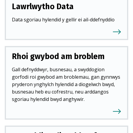
Lawrlwytho Data
Data sgoriau hylendid y gellir ei ail-ddefnyddio
Rhoi gwybod am broblem
Gall defnyddwyr, busnesau, a swyddogion
gorfodi roi gwybod am broblemau, gan gynnwys
pryderon ynghylch hylendid a diogelwch bwyd,
busnesau heb eu cofrestru, neu arddangos
sgoriau hylendid bwyd anghywir.