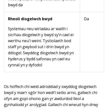
bwyd da
Rheoli diogelwch bwyd
Da
Systemau neu wiriadau ar waith i
sicrhau diogelwch y bwyd sy’n cael ei
werthu neu’i weini. Tystiolaeth bod
staff yn gwybod sut i drin bwyd yn
ddiogel. Swyddog diogelwch bwyd yn
hyderus y bydd safonau yn cael eu
cynnal yn y dyfodol
Os hoffech chi weld adroddiad y swyddog diogelwch
bwyd y mae’r sgôr hon wedi’i seilio arno, gallwch chi
ofyn am gopi ohono gan yr awdurdod lleol a
gynhaliodd yr arolygiad. Gallwch chi wneud hyn drwy