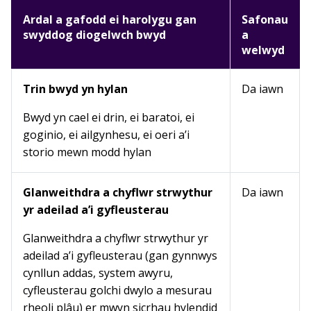
Ardal a gafodd ei harolygu gan
Safonau
swyddog diogelwch bwyd
a
welwyd
Trin bwyd yn hylan
Da iawn
Bwyd yn cael ei drin, ei baratoi, ei
goginio, ei ailgynhesu, ei oeri a’i
storio mewn modd hylan
Glanweithdra a chyflwr strwythur
Da iawn
yr adeilad a’i gyfleusterau
Glanweithdra a chyflwr strwythur yr
adeilad a’i gyfleusterau (gan gynnwys
cynllun addas, system awyru,
cyfleusterau golchi dwylo a mesurau
rheoli plâu) er mwyn sicrhau hylendid