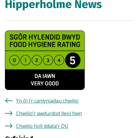
Hipperholme News
Yn ôl i’r canlyniadau chwilio
Chwilio’r awdurdod lleol hwn
Chwilio holl ddata’r DU