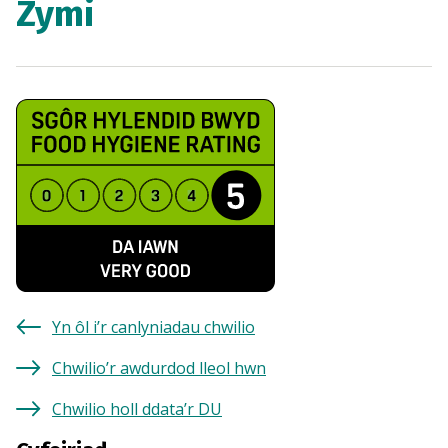
Zymi
Yn ôl i’r canlyniadau chwilio
Chwilio’r awdurdod lleol hwn
Chwilio holl ddata’r DU