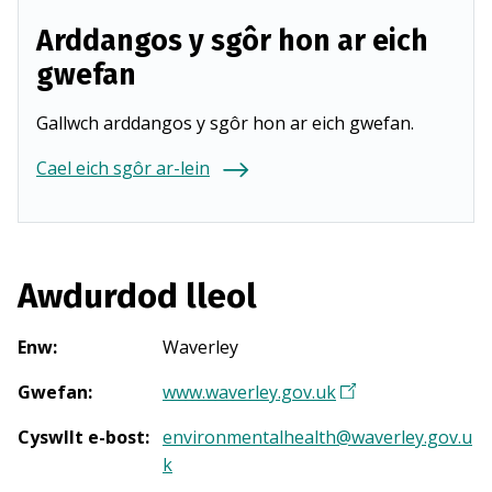
Arddangos y sgôr hon ar eich
gwefan
Gallwch arddangos y sgôr hon ar eich gwefan.
Cael eich sgôr ar-lein
Awdurdod lleol
Enw
:
Waverley
Gwefan
:
www.waverley.gov.uk
(
Y
Cyswllt e-bost
:
environmentalhealth@waverley.gov.u
n
k
a