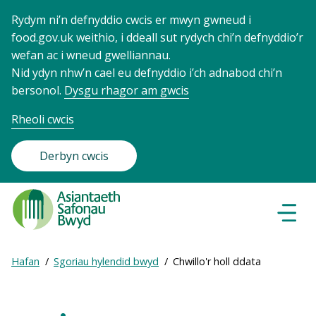
Rydym ni’n defnyddio cwcis er mwyn gwneud i
food.gov.uk weithio, i ddeall sut rydych chi’n defnyddio’r
wefan ac i wneud gwelliannau.
Nid ydyn nhw’n cael eu defnyddio i’ch adnabod chi’n
bersonol.
Dysgu rhagor am gwcis
Rheoli cwcis
Derbyn cwcis
Food
Standards
Dewisl
Llywio
Agency
-
Expand
Hafan
Sgoriau hylendid bwyd
Chwillo'r holl ddata
Frontpage
Breadcrumb
breadcrumb
navigation