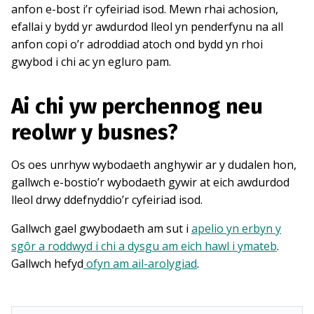
anfon e-bost i’r cyfeiriad isod. Mewn rhai achosion,
efallai y bydd yr awdurdod lleol yn penderfynu na all
anfon copi o’r adroddiad atoch ond bydd yn rhoi
gwybod i chi ac yn egluro pam.
Ai chi yw perchennog neu
reolwr y busnes?
Os oes unrhyw wybodaeth anghywir ar y dudalen hon,
gallwch e-bostio’r wybodaeth gywir at eich awdurdod
lleol drwy ddefnyddio’r cyfeiriad isod.
Gallwch gael gwybodaeth am sut i
apelio yn erbyn y
sgôr a roddwyd i chi a dysgu am eich hawl i ymateb
.
Gallwch hefyd
ofyn am ail-arolygiad
.