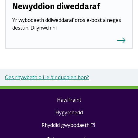
Newyddion diweddaraf
Yr wybodaeth ddiweddaraf dros e-bost a neges
destun. Dilynwch ni
Oes rhywbeth o'i le â'r dudalen hon?
Hawlfraint
Footer
Hygyrchedd
links
Rhyddid gwybodaeth
(
Open
in