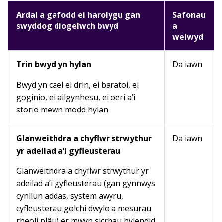
Ardal a gafodd ei harolygu gan
Safonau
swyddog diogelwch bwyd
a
welwyd
Trin bwyd yn hylan
Da iawn
Bwyd yn cael ei drin, ei baratoi, ei
goginio, ei ailgynhesu, ei oeri a’i
storio mewn modd hylan
Glanweithdra a chyflwr strwythur
Da iawn
yr adeilad a’i gyfleusterau
Glanweithdra a chyflwr strwythur yr
adeilad a’i gyfleusterau (gan gynnwys
cynllun addas, system awyru,
cyfleusterau golchi dwylo a mesurau
rheoli plâu) er mwyn sicrhau hylendid