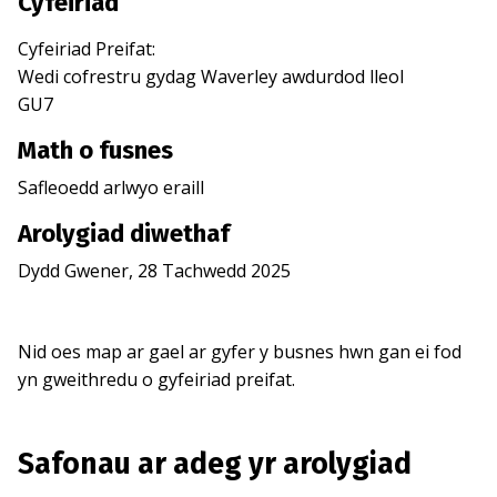
Cyfeiriad
Cyfeiriad Preifat
:
Wedi cofrestru gydag
Waverley
awdurdod lleol
GU7
Math o fusnes
Safleoedd arlwyo eraill
Arolygiad diwethaf
Dydd Gwener, 28 Tachwedd 2025
Nid oes map ar gael ar gyfer y busnes hwn gan ei fod
yn gweithredu o gyfeiriad preifat.
Safonau ar adeg yr arolygiad