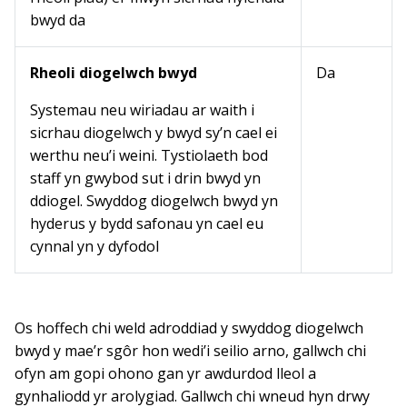
bwyd da
Rheoli diogelwch bwyd
Da
Systemau neu wiriadau ar waith i
sicrhau diogelwch y bwyd sy’n cael ei
werthu neu’i weini. Tystiolaeth bod
staff yn gwybod sut i drin bwyd yn
ddiogel. Swyddog diogelwch bwyd yn
hyderus y bydd safonau yn cael eu
cynnal yn y dyfodol
Os hoffech chi weld adroddiad y swyddog diogelwch
bwyd y mae’r sgôr hon wedi’i seilio arno, gallwch chi
ofyn am gopi ohono gan yr awdurdod lleol a
gynhaliodd yr arolygiad. Gallwch chi wneud hyn drwy