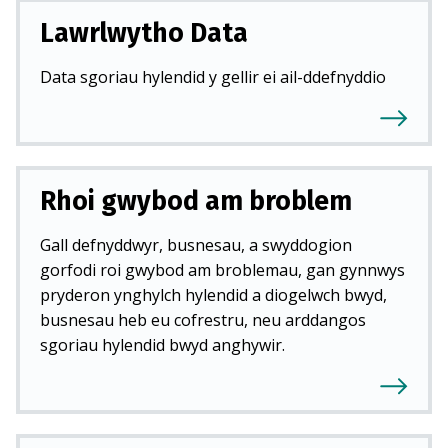
Lawrlwytho Data
Data sgoriau hylendid y gellir ei ail-ddefnyddio
Rhoi gwybod am broblem
Gall defnyddwyr, busnesau, a swyddogion
gorfodi roi gwybod am broblemau, gan gynnwys
pryderon ynghylch hylendid a diogelwch bwyd,
busnesau heb eu cofrestru, neu arddangos
sgoriau hylendid bwyd anghywir.