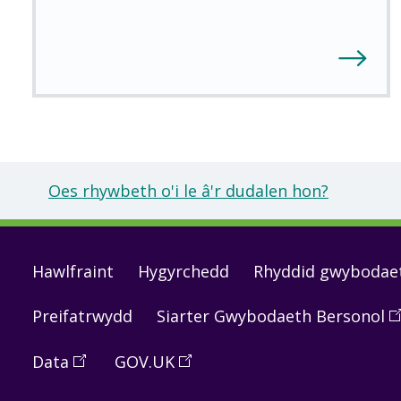
Oes rhywbeth o'i le â'r dudalen hon?
Footer
Hawlfraint
Hygyrchedd
Rhyddid gwybodae
links
Preifatrwydd
Siarter Gwybodaeth Bersonol
(
O
in
Data
(
Open
GOV.UK
(
Open
a
in
in
n