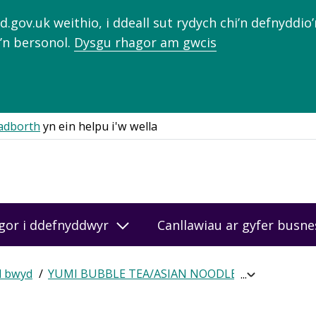
gov.uk weithio, i ddeall sut rydych chi’n defnyddio
’n bersonol.
Dysgu rhagor am gwcis
adborth
yn ein helpu i'w wella
gor i ddefnyddwyr
Canllawiau ar gyfer busn
d bwyd
YUMI BUBBLE TEA/ASIAN NOODLE BAR
Cael sg
Expand
breadcrumb
navigation