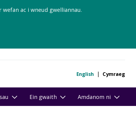
’r wefan ac i wneud gwelliannau.
English
Cymraeg
esau
Ein gwaith
Amdanom ni
ôr ar-lein