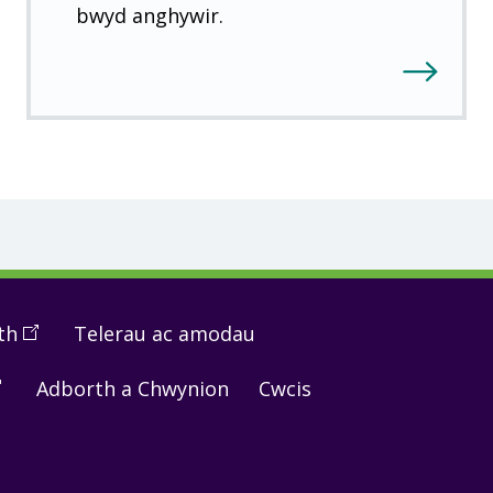
bwyd anghywir.
th
(
Open
Telerau ac amodau
in
pen
Adborth a Chwynion
Cwcis
a
new
window
)
ew