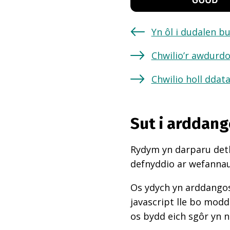
Yn ôl i dudalen b
Chwilio’r awdurdo
Chwilio holl ddat
Sut i arddang
Rydym yn darparu deth
defnyddio ar wefannau,
Os ydych yn arddangos
javascript lle bo mod
os bydd eich sgôr yn 