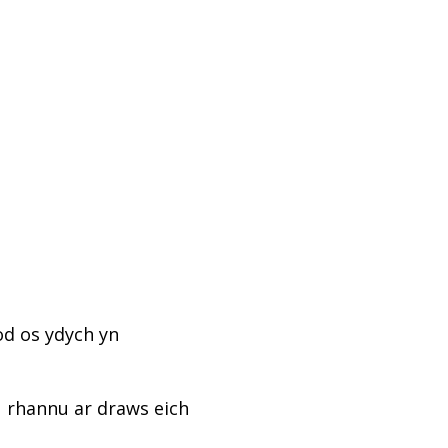
od os ydych yn
u rhannu ar draws eich