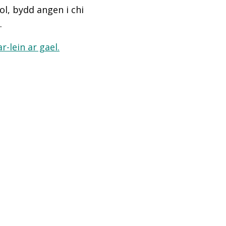
l, bydd angen i chi
.
-lein ar gael.