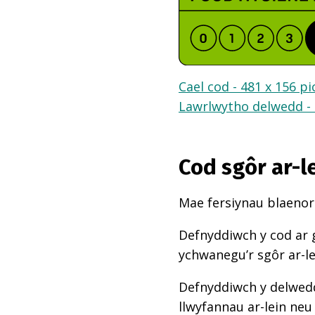
Cael cod - 481 x 156 pi
Lawrlwytho delwedd - 
Cod sgôr ar-l
Mae fersiynau blaenoro
Defnyddiwch y cod ar 
ychwanegu’r sgôr ar-l
Defnyddiwch y delwedd
llwyfannau ar-lein neu