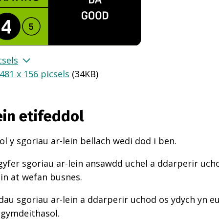
csels
481 x 156 picsels
(
34KB
)
ein etifeddol
l y sgoriau ar-lein bellach wedi dod i ben.
gyfer sgoriau ar-lein ansawdd uchel a ddarperir uch
ein at wefan busnes.
au sgoriau ar-lein a ddarperir uchod os ydych yn e
 gymdeithasol.