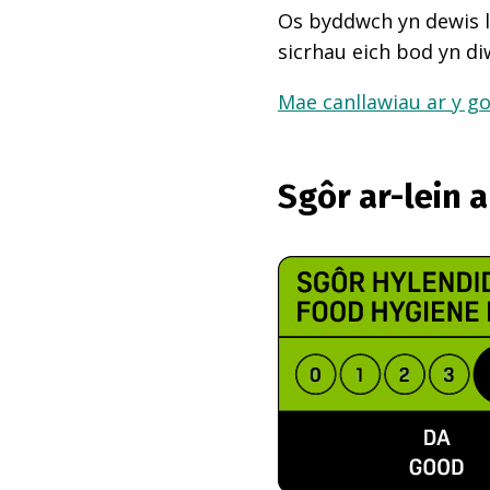
Os byddwch yn dewis l
sicrhau eich bod yn di
Mae canllawiau ar y go
Sgôr ar-lein 