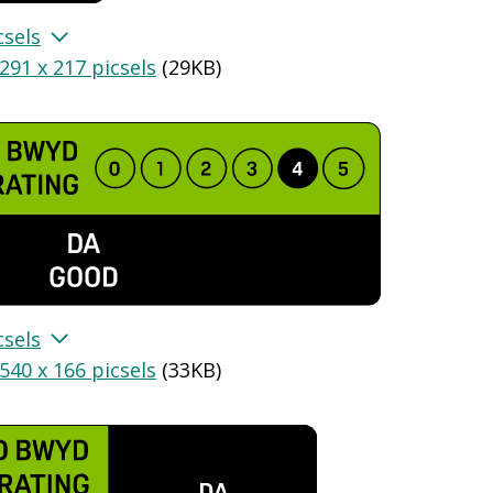
csels
291 x 217 picsels
(
29KB
)
csels
540 x 166 picsels
(
33KB
)