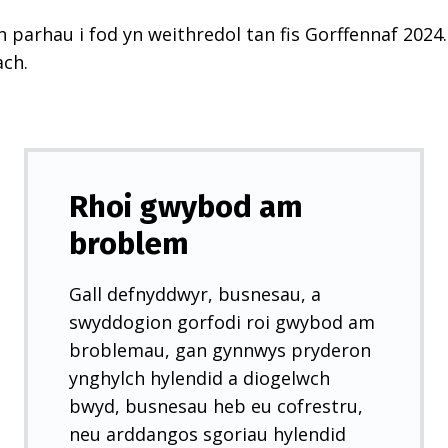
n parhau i fod yn weithredol tan fis Gorffennaf 2024.
ach.
Rhoi gwybod am
broblem
Gall defnyddwyr, busnesau, a
swyddogion gorfodi roi gwybod am
broblemau, gan gynnwys pryderon
ynghylch hylendid a diogelwch
bwyd, busnesau heb eu cofrestru,
neu arddangos sgoriau hylendid