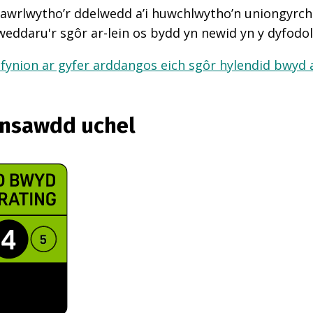
awrlwytho’r ddelwedd a’i huwchlwytho’n uniongyrcho
weddaru'r sgôr ar-lein os bydd yn newid yn y dyfodol
fynion ar gyfer arddangos eich sgôr hylendid bwyd ar
ansawdd uchel