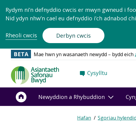
Rydym ni’n defnyddio cwcis er mwyn gwneud i food.
Nid ydyn nhw’n cael eu defnyddio i’ch adnabod chi
Rheoli cwcis
Derbyn cwcis
BETA
Mae hwn yn wasanaeth newydd – bydd eich
Food
Cysylltu
Standards
Agency
-
Newyddion a Rhybuddion
Cyn
Frontpage
Hafan
Sgoriau hylendi
Breadcrumb