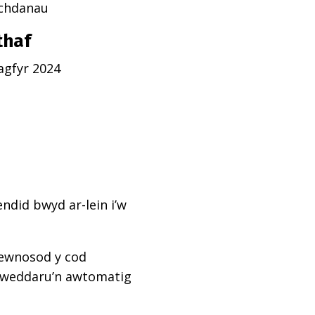
echdanau
thaf
agfyr 2024
ndid bwyd ar-lein i’w
mewnosod y cod
diweddaru’n awtomatig