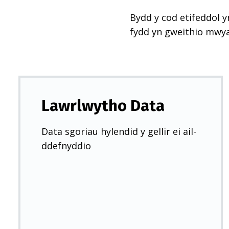
Bydd y cod etifeddol y
fydd yn gweithio mwy
Lawrlwytho Data
Data sgoriau hylendid y gellir ei ail-
ddefnyddio