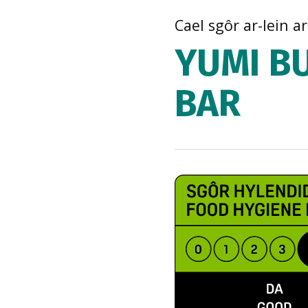
Cael sgôr ar-lein a
YUMI B
BAR