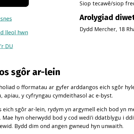
Siop tecawê/siop fr
Arolygiad diwe
usnes
Dydd Mercher, 18 Rh
d lleol hwn
a’r DU
os sgôr ar-lein
oliad o fformatau ar gyfer arddangos eich sgôr hyle
 apiau, y cyfryngau cymdeithasol ac e-byst.
 eich sgôr ar-lein, rydym yn argymell eich bod yn 
d. Mae hyn oherwydd bod y cod wedi’i ddatblygu i d
newid. Bydd dim ond angen gwneud hyn unwaith.