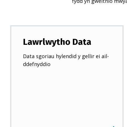
fydd yn gweithio mwy
Lawrlwytho Data
Data sgoriau hylendid y gellir ei ail-
ddefnyddio