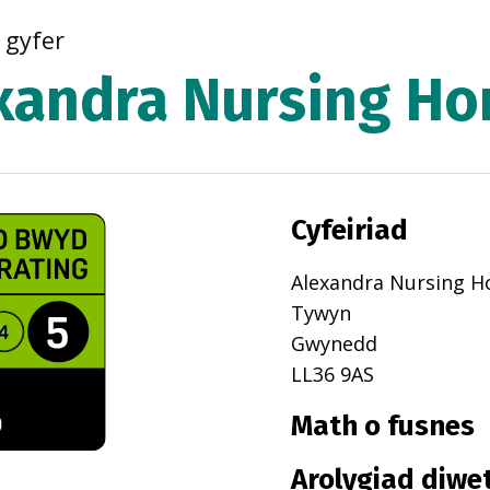
r gyfer
xandra Nursing H
Cyfeiriad
Alexandra Nursing H
Tywyn
Gwynedd
LL36 9AS
Math o fusnes
Arolygiad diwe