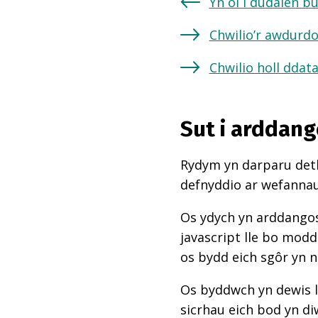
Yn ôl i dudalen b
Chwilio’r awdurdo
Chwilio holl ddat
Sut i arddang
Rydym yn darparu deth
defnyddio ar wefannau,
Os ydych yn arddangos
javascript lle bo mod
os bydd eich sgôr yn 
Os byddwch yn dewis l
sicrhau eich bod yn di