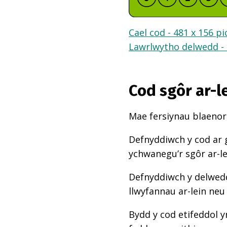
Cael cod - 481 x 156 pi
Lawrlwytho delwedd - 
Cod sgôr ar-l
Mae fersiynau blaenoro
Defnyddiwch y cod ar 
ychwanegu’r sgôr ar-l
Defnyddiwch y delwedd
llwyfannau ar-lein neu
Bydd y cod etifeddol y