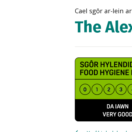
Cael sgôr ar-lein a
The Ale