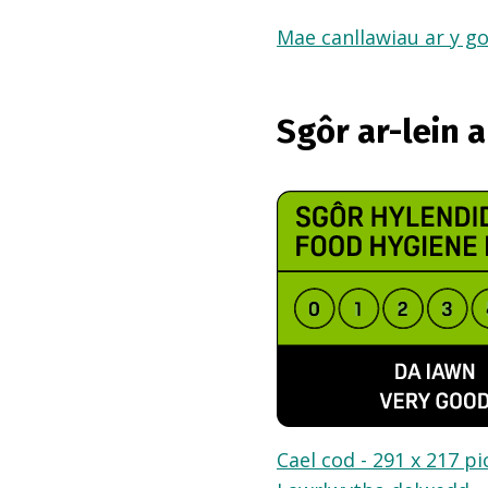
Mae canllawiau ar y go
Sgôr ar-lein 
Cael cod - 291 x 217 pi