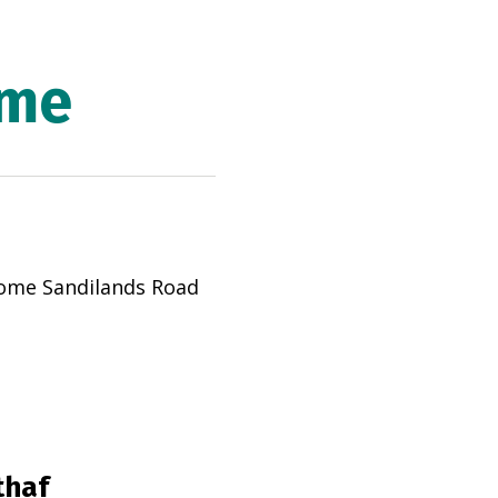
ome
ome Sandilands Road
thaf