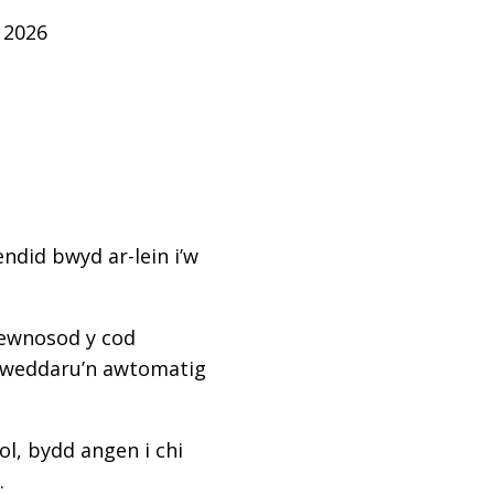
 2026
ndid bwyd ar-lein i’w
mewnosod y cod
diweddaru’n awtomatig
l, bydd angen i chi
.