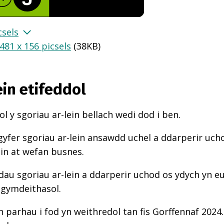
csels
481 x 156 picsels
(
38KB
)
ein etifeddol
l y sgoriau ar-lein bellach wedi dod i ben.
gyfer sgoriau ar-lein ansawdd uchel a ddarperir uch
ein at wefan busnes.
au sgoriau ar-lein a ddarperir uchod os ydych yn e
 gymdeithasol.
n parhau i fod yn weithredol tan fis Gorffennaf 2024.