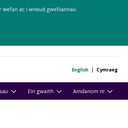
’r wefan ac i wneud gwelliannau.
English
Cymraeg
esau
Ein gwaith
Amdanom ni