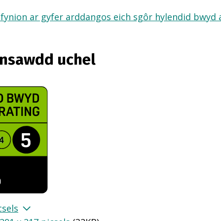
fynion ar gyfer arddangos eich sgôr hylendid bwyd ar
ansawdd uchel
csels