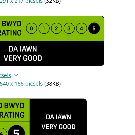
291 x 217 picsels
(
32KB
)
csels
540 x 166 picsels
(
38KB
)