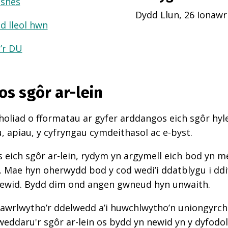
usnes
Dydd Llun, 26 Ionawr
d lleol hwn
a’r DU
os sgôr ar-lein
oliad o fformatau ar gyfer arddangos eich sgôr hyle
 apiau, y cyfryngau cymdeithasol ac e-byst.
 eich sgôr ar-lein, rydym yn argymell eich bod yn 
d. Mae hyn oherwydd bod y cod wedi’i ddatblygu i d
newid. Bydd dim ond angen gwneud hyn unwaith.
awrlwytho’r ddelwedd a’i huwchlwytho’n uniongyrcho
weddaru'r sgôr ar-lein os bydd yn newid yn y dyfodol