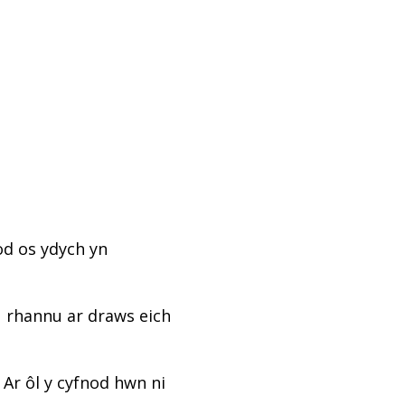
od os ydych yn
u rhannu ar draws eich
 Ar ôl y cyfnod hwn ni