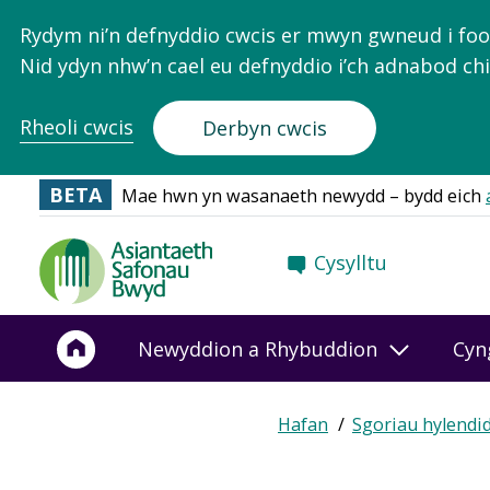
Rydym ni’n defnyddio cwcis er mwyn gwneud i food.
Nid ydyn nhw’n cael eu defnyddio i’ch adnabod chi
Rheoli cwcis
Derbyn cwcis
BETA
Mae hwn yn wasanaeth newydd – bydd eich
Food
Cysylltu
Standards
Agency
-
Newyddion a Rhybuddion
Cyn
Frontpage
Hafan
Sgoriau hylendi
Breadcrumb