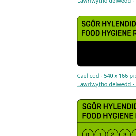
Lawrlwytho delwedd - 
Cael cod - 540 x 166 pi
Lawrlwytho delwedd - 