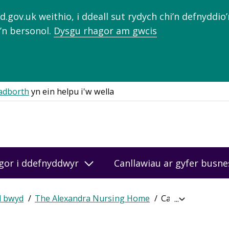
gov.uk weithio, i ddeall sut rydych chi’n defnyddio
’n bersonol.
Dysgu rhagor am gwcis
adborth
yn ein helpu i'w wella
gor i ddefnyddwyr
Canllawiau ar gyfer busn
d bwyd
The Alexandra Nursing Home
Cael sgôr ar-lein
Expand
breadcrumb
navigation