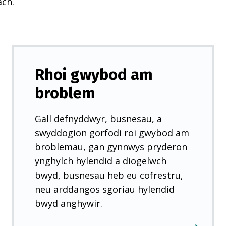
ach.
Rhoi gwybod am
broblem
Gall defnyddwyr, busnesau, a
swyddogion gorfodi roi gwybod am
broblemau, gan gynnwys pryderon
ynghylch hylendid a diogelwch
bwyd, busnesau heb eu cofrestru,
neu arddangos sgoriau hylendid
bwyd anghywir.