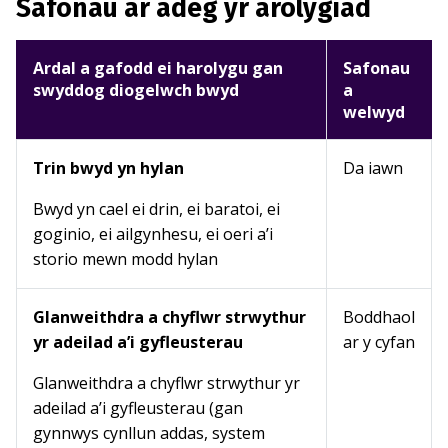
Safonau ar adeg yr arolygiad
Ardal a gafodd ei harolygu gan
Safonau
swyddog diogelwch bwyd
a
welwyd
Trin bwyd yn hylan
Da iawn
Bwyd yn cael ei drin, ei baratoi, ei
goginio, ei ailgynhesu, ei oeri a’i
storio mewn modd hylan
Glanweithdra a chyflwr strwythur
Boddhaol
yr adeilad a’i gyfleusterau
ar y cyfan
Glanweithdra a chyflwr strwythur yr
adeilad a’i gyfleusterau (gan
gynnwys cynllun addas, system