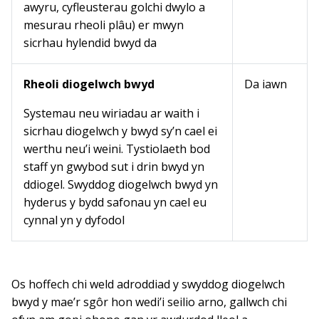
awyru, cyfleusterau golchi dwylo a
mesurau rheoli plâu) er mwyn
sicrhau hylendid bwyd da
Rheoli diogelwch bwyd
Da iawn
Systemau neu wiriadau ar waith i
sicrhau diogelwch y bwyd sy’n cael ei
werthu neu’i weini. Tystiolaeth bod
staff yn gwybod sut i drin bwyd yn
ddiogel. Swyddog diogelwch bwyd yn
hyderus y bydd safonau yn cael eu
cynnal yn y dyfodol
Os hoffech chi weld adroddiad y swyddog diogelwch
bwyd y mae’r sgôr hon wedi’i seilio arno, gallwch chi