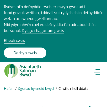
Rydym ni’n defnyddio cwcis er mwyn gwneud i
food.gov.uk weithio, i ddeall sut rydych chi’n defnyddio’r
wefan ac i wneud gwelliannau.
Nid ydyn nhw’n cael eu defnyddio i’ch adnabod chi’n
bersonol.
Dysgu rhagor am gwcis
Rheoli cwcis
Derbyn cwcis
Food
Standards
Dewisl
Llywio
Agency
-
Expand
Hafan
Sgoriau hylendid bwyd
Chwillo'r holl ddata
Frontpage
Breadcrumb
breadcrumb
navigation