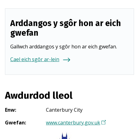
Arddangos y sgôr hon ar eich
gwefan
Gallwch arddangos y sgôr hon ar eich gwefan.
Cael eich sgôr ar-lein
Awdurdod lleol
Enw
:
Canterbury City
Gwefan
:
www.canterbury.gov.uk
(
Y
n