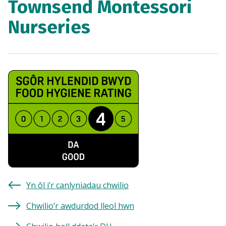
Townsend Montessori
Nurseries
Yn ôl i’r canlyniadau chwilio
Chwilio’r awdurdod lleol hwn