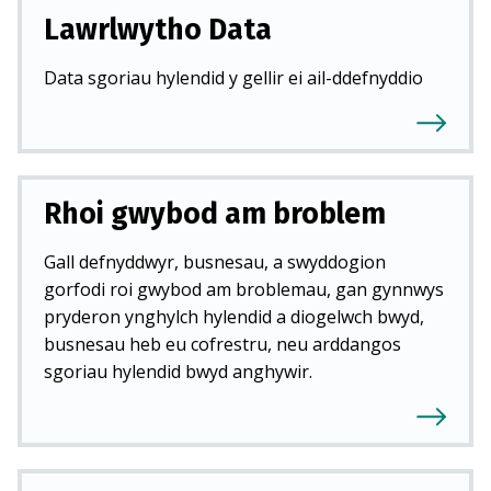
Lawrlwytho Data
Data sgoriau hylendid y gellir ei ail-ddefnyddio
Rhoi gwybod am broblem
Gall defnyddwyr, busnesau, a swyddogion
gorfodi roi gwybod am broblemau, gan gynnwys
pryderon ynghylch hylendid a diogelwch bwyd,
busnesau heb eu cofrestru, neu arddangos
sgoriau hylendid bwyd anghywir.