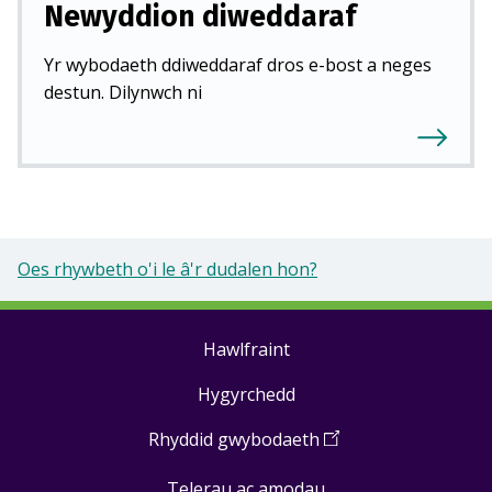
Newyddion diweddaraf
Yr wybodaeth ddiweddaraf dros e-bost a neges
destun. Dilynwch ni
Oes rhywbeth o'i le â'r dudalen hon?
Hawlfraint
Footer
Hygyrchedd
links
Rhyddid gwybodaeth
(
Open
in
Telerau ac amodau