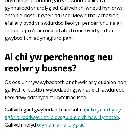
ofyn am gopi ohono gan yr awdurdod lleol a
gynhaliodd yr arolygiad. Gallwch chi wneud hyn drwy
anfon e-bost i’r cyfeiriad isod. Mewn rhai achosion,
efallai y bydd yr awdurdod lleol yn penderfynu na all
anfon copi o’r adroddiad atoch ond bydd yn rhoi
gwybod i chi ac yn egluro pam.
Ai chi yw perchennog neu
reolwr y busnes?
Os oes unrhyw wybodaeth anghywir ar y dudalen hon,
gallwch e-bostio’r wybodaeth gywir at eich awdurdod
lleol drwy ddefnyddio’r cyfeiriad isod.
Gallwch gael gwybodaeth am sut i
apelio yn erbyn y
sgôr a roddwyd i chi a dysgu am eich hawl i ymateb
.
Gallwch hefyd
ofyn am ail-arolygiad
.