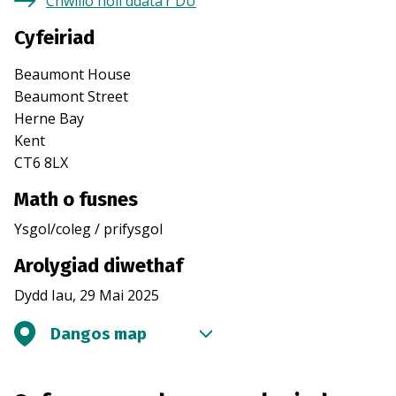
Chwilio holl ddata’r DU
Cyfeiriad
Beaumont House
Beaumont Street
Herne Bay
Kent
CT6 8LX
Math o fusnes
Ysgol/coleg / prifysgol
Arolygiad diwethaf
Dydd Iau, 29 Mai 2025
Dangos map