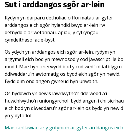
Sut i arddangos sgôr ar-lein
Rydym yn darparu detholiad o fformatau ar gyfer
arddangos eich sgôr hylendid bwyd ar-lein i’w
defnyddio ar wefannau, apiau, y cyfryngau
cymdeithasol ac e-byst.
Os ydych yn arddangos eich sgôr ar-lein, rydym yn
argymell eich bod yn mewnosod y cod javascript lle bo
modd. Mae hyn oherwydd bod y cod wedi’i ddatblygu i
ddiweddaru’n awtomatig os bydd eich sgôr yn newid.
Bydd dim ond angen gwneud hyn unwaith.
Os byddwch yn dewis lawrlwytho’r ddelwedd a’i
huwchlwytho’n uniongyrchol, bydd angen i chi sicrhau
eich bod yn diweddaru'r sgôr ar-lein os bydd yn newid
yn y dyfodol.
Mae canllawiau ar y gofynion ar gyfer arddangos eich