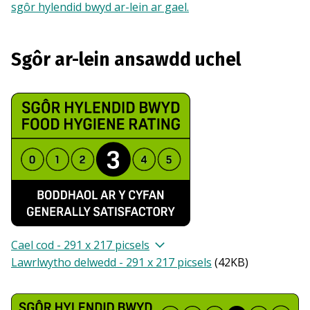
sgôr hylendid bwyd ar-lein ar gael.
Sgôr ar-lein ansawdd uchel
Cael cod - 291 x 217 picsels
Lawrlwytho delwedd - 291 x 217 picsels
(
42KB
)