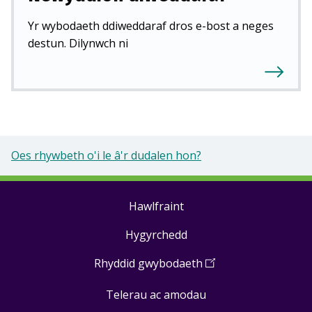
Yr wybodaeth ddiweddaraf dros e-bost a neges
destun. Dilynwch ni
Oes rhywbeth o'i le â'r dudalen hon?
Hawlfraint
Footer
Hygyrchedd
links
Rhyddid gwybodaeth
(
Open
in
Telerau ac amodau
a