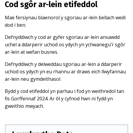
Cod sgôr ar-lein etifeddol
Mae fersiynau blaenorol y sgoriau ar-lein bellach wedi
dod i ben.
Defnyddiwch y cod ar gyfer sgoriau ar-lein ansawdd
uchel a ddarperir uchod os ydych yn ychwanegu’r sgôr
ar-lein at wefan busnes.
Defnyddiwch y delweddau sgoriau ar-lein a ddarperir
uchod os ydych yn eu rhannu ar draws eich llwyfannau
ar-lein neu gymdeithasol.
Bydd y cod etifeddol yn parhau i fod yn weithredol tan
fis Gorffennaf 2024. Ar ôl y cyfnod hwn ni fydd yn
gweithio mwyach.