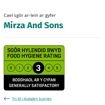
bre
navi
Cael sgôr ar-lein ar gyfer
Mirza And Sons
Yn ôl i dudalen busnes