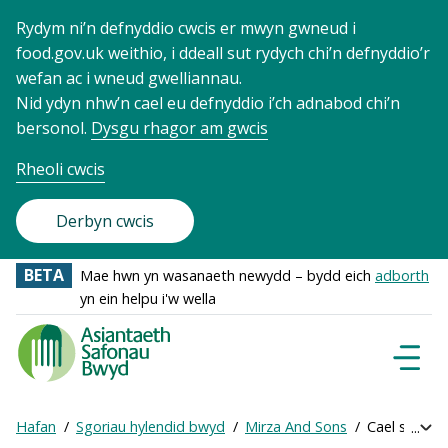
Rydym ni’n defnyddio cwcis er mwyn gwneud i
food.gov.uk weithio, i ddeall sut rydych chi’n defnyddio’r
wefan ac i wneud gwelliannau.
Nid ydyn nhw’n cael eu defnyddio i’ch adnabod chi’n
bersonol.
Dysgu rhagor am gwcis
Rheoli cwcis
Derbyn cwcis
BETA
Mae hwn yn wasanaeth newydd – bydd eich
adborth
yn ein helpu i'w wella
Food
Standards
Dewisl
Llywio
Agency
-
Hafan
Sgoriau hylendid bwyd
Mirza And Sons
Cael sgôr ar
Exp
Frontpage
Breadcrumb