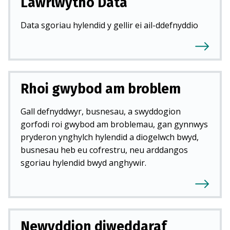
Lawrlwytho Data
Data sgoriau hylendid y gellir ei ail-ddefnyddio
Rhoi gwybod am broblem
Gall defnyddwyr, busnesau, a swyddogion
gorfodi roi gwybod am broblemau, gan gynnwys
pryderon ynghylch hylendid a diogelwch bwyd,
busnesau heb eu cofrestru, neu arddangos
sgoriau hylendid bwyd anghywir.
Newyddion diweddaraf