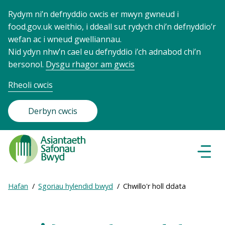
Rydym ni’n defnyddio cwcis er mwyn gwneud i
food.gov.uk weithio, i ddeall sut rydych chi’n defnyddio’r
wefan ac i wneud gwelliannau.
Nid ydyn nhw’n cael eu defnyddio i’ch adnabod chi’n
bersonol.
Dysgu rhagor am gwcis
Rheoli cwcis
Derbyn cwcis
Food
Standards
Dewisl
Llywio
Agency
-
Expand
Hafan
Sgoriau hylendid bwyd
Chwillo'r holl ddata
Frontpage
Breadcrumb
breadcrumb
navigation