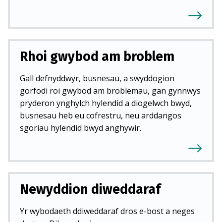
Rhoi gwybod am broblem
Gall defnyddwyr, busnesau, a swyddogion
gorfodi roi gwybod am broblemau, gan gynnwys
pryderon ynghylch hylendid a diogelwch bwyd,
busnesau heb eu cofrestru, neu arddangos
sgoriau hylendid bwyd anghywir.
Newyddion diweddaraf
Yr wybodaeth ddiweddaraf dros e-bost a neges