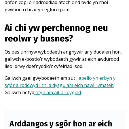
anfon copi o’r adroddiad atoch ond bydd yn rhoi
gwybod i chi ac yn egluro pam.
Ai chi yw perchennog neu
reolwr y busnes?
Os oes unrhyw wybodaeth anghywir ar y dudalen hon,
gallwch e-bostio’r wybodaeth gywir at eich awdurdod
lleol drwy ddefnyddio’r cyfeiriad isod.
Gallwch gael gwybodaeth am sut i
apelio yn erbyn y
sgôr a roddwyd i chi a dysgu am eich hawl i ymateb
.
Gallwch hefyd
ofyn am ail-arolygiad
.
Arddangos y sgôr hon ar eich