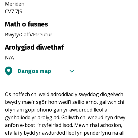
Meriden
CV7 7JS
Math o fusnes
Bwyty/Caffi/Ffreutur
Arolygiad diwethaf
N/A
Dangos map
Os hoffech chi weld adroddiad y swyddog diogelwch
bwyd y mae’r sgôr hon wedi’i seilio arno, gallwch chi
ofyn am gopi ohono gan yr awdurdod lleol a
gynhaliodd yr arolygiad. Gallwch chi wneud hyn drwy
anfon e-bost i’r cyfeiriad isod. Mewn rhai achosion,
efallai y bydd yr awdurdod lleol yn penderfynu na all