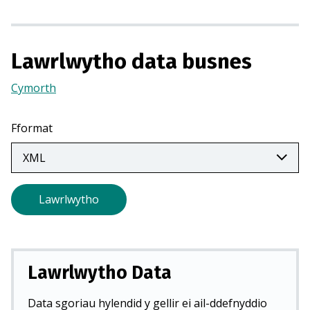
r
m
e
w
Lawrlwytho data busnes
n
Cymorth
(Yn
t
agor
a
mewn
b
Fformat
tab
n
newydd)
e
w
y
Lawrlwytho
d
d
)
Lawrlwytho Data
Data sgoriau hylendid y gellir ei ail-ddefnyddio