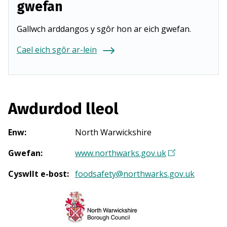
gwefan
Gallwch arddangos y sgôr hon ar eich gwefan.
Cael eich sgôr ar-lein
Awdurdod lleol
Enw
:
North Warwickshire
Gwefan
:
www.northwarks.gov.uk
(
Y
Cyswllt e-bost
:
foodsafety@northwarks.gov.uk
n
a
g
o