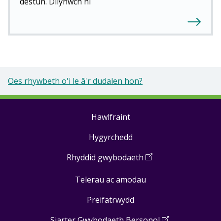
destun. Dilynwch ni
Oes rhywbeth o'i le â'r dudalen hon?
Hawlfraint
Footer
Hygyrchedd
links
Rhyddid gwybodaeth
(
Open
in
Telerau ac amodau
a
new
Preifatrwydd
window
)
Siarter Gwybodaeth Bersonol
(
Open