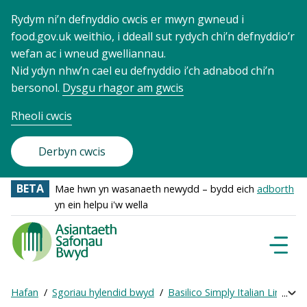
Rydym ni’n defnyddio cwcis er mwyn gwneud i
food.gov.uk weithio, i ddeall sut rydych chi’n defnyddio’r
wefan ac i wneud gwelliannau.
Nid ydyn nhw’n cael eu defnyddio i’ch adnabod chi’n
bersonol.
Dysgu rhagor am gwcis
Rheoli cwcis
Derbyn cwcis
BETA
Mae hwn yn wasanaeth newydd – bydd eich
adborth
yn ein helpu i'w wella
Food
Standards
Dewisl
Llywio
Agency
-
Hafan
Sgoriau hylendid bwyd
Basilico Simply Italian Limited
Exp
Frontpage
Breadcrumb