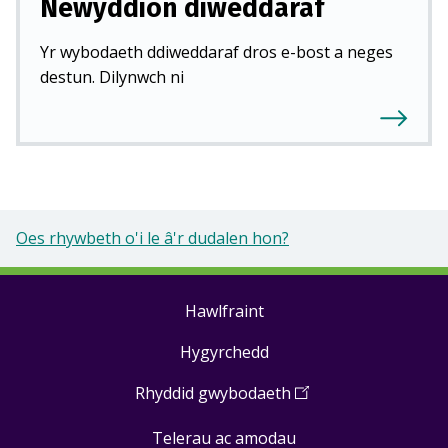
Newyddion diweddaraf
Yr wybodaeth ddiweddaraf dros e-bost a neges
destun. Dilynwch ni
Oes rhywbeth o'i le â'r dudalen hon?
Hawlfraint
Footer
Hygyrchedd
links
Rhyddid gwybodaeth
(
Open
in
Telerau ac amodau
a