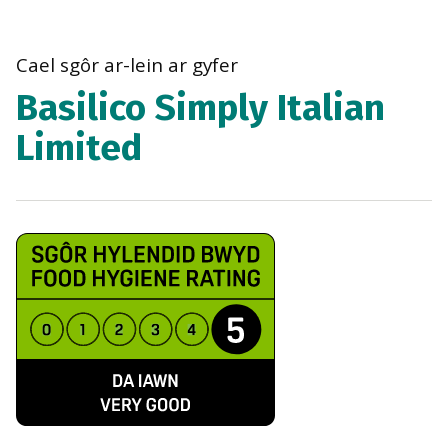
bre
navi
Cael sgôr ar-lein ar gyfer
Basilico Simply Italian
Limited