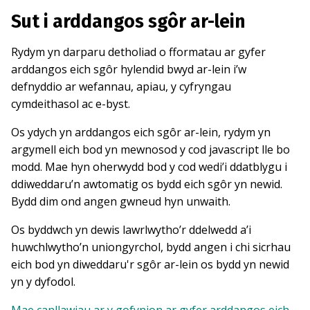
Sut i arddangos sgôr ar-lein
Rydym yn darparu detholiad o fformatau ar gyfer
arddangos eich sgôr hylendid bwyd ar-lein i’w
defnyddio ar wefannau, apiau, y cyfryngau
cymdeithasol ac e-byst.
Os ydych yn arddangos eich sgôr ar-lein, rydym yn
argymell eich bod yn mewnosod y cod javascript lle bo
modd. Mae hyn oherwydd bod y cod wedi’i ddatblygu i
ddiweddaru’n awtomatig os bydd eich sgôr yn newid.
Bydd dim ond angen gwneud hyn unwaith.
Os byddwch yn dewis lawrlwytho’r ddelwedd a’i
huwchlwytho’n uniongyrchol, bydd angen i chi sicrhau
eich bod yn diweddaru'r sgôr ar-lein os bydd yn newid
yn y dyfodol.