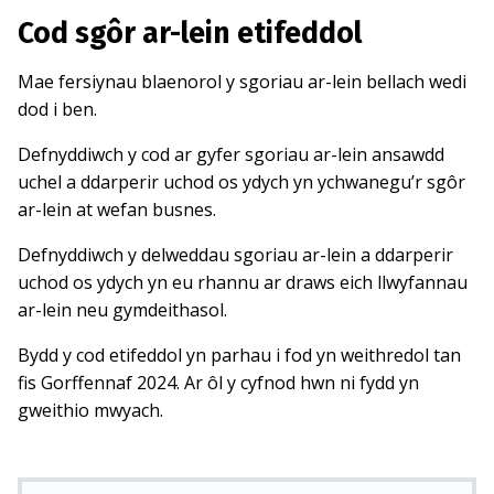
Cod sgôr ar-lein etifeddol
Mae fersiynau blaenorol y sgoriau ar-lein bellach wedi
dod i ben.
Defnyddiwch y cod ar gyfer sgoriau ar-lein ansawdd
uchel a ddarperir uchod os ydych yn ychwanegu’r sgôr
ar-lein at wefan busnes.
Defnyddiwch y delweddau sgoriau ar-lein a ddarperir
uchod os ydych yn eu rhannu ar draws eich llwyfannau
ar-lein neu gymdeithasol.
Bydd y cod etifeddol yn parhau i fod yn weithredol tan
fis Gorffennaf 2024. Ar ôl y cyfnod hwn ni fydd yn
gweithio mwyach.