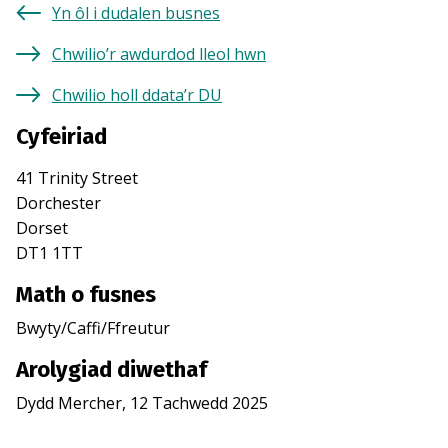
Yn ôl i dudalen busnes
Chwilio’r awdurdod lleol hwn
Chwilio holl ddata’r DU
Cyfeiriad
41 Trinity Street
Dorchester
Dorset
DT1 1TT
Math o fusnes
Bwyty/Caffi/Ffreutur
Arolygiad diwethaf
Dydd Mercher, 12 Tachwedd 2025