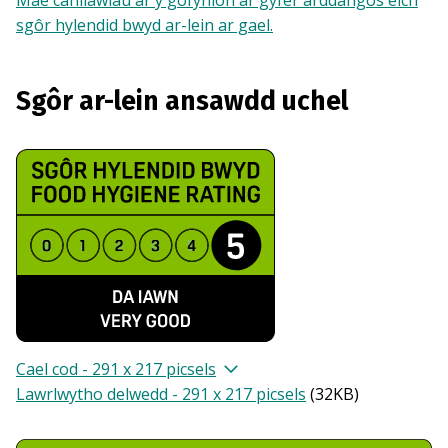
Mae canllawiau ar y gofynion ar gyfer arddangos eich
sgôr hylendid bwyd ar-lein ar gael.
Sgôr ar-lein ansawdd uchel
Cael cod - 291 x 217 picsels
Lawrlwytho delwedd - 291 x 217 picsels
(
32KB
)