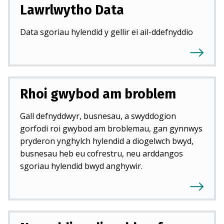
Lawrlwytho Data
Data sgoriau hylendid y gellir ei ail-ddefnyddio
Rhoi gwybod am broblem
Gall defnyddwyr, busnesau, a swyddogion
gorfodi roi gwybod am broblemau, gan gynnwys
pryderon ynghylch hylendid a diogelwch bwyd,
busnesau heb eu cofrestru, neu arddangos
sgoriau hylendid bwyd anghywir.