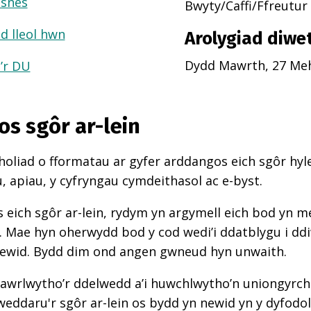
usnes
Bwyty/Caffi/Ffreutur
d lleol hwn
Arolygiad diwe
Dydd Mawrth, 27 Meh
a’r DU
os sgôr ar-lein
oliad o fformatau ar gyfer arddangos eich sgôr hyle
 apiau, y cyfryngau cymdeithasol ac e-byst.
 eich sgôr ar-lein, rydym yn argymell eich bod yn 
d. Mae hyn oherwydd bod y cod wedi’i ddatblygu i d
newid. Bydd dim ond angen gwneud hyn unwaith.
awrlwytho’r ddelwedd a’i huwchlwytho’n uniongyrcho
weddaru'r sgôr ar-lein os bydd yn newid yn y dyfodol