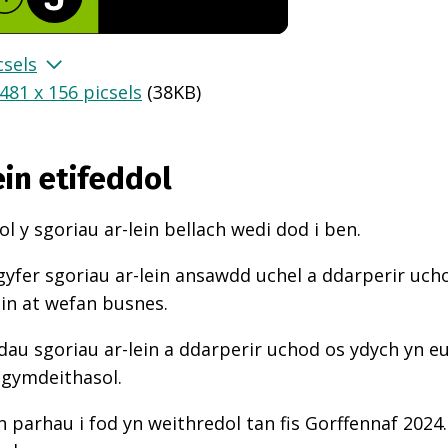
csels
481 x 156 picsels
(
38KB
)
ein etifeddol
l y sgoriau ar-lein bellach wedi dod i ben.
gyfer sgoriau ar-lein ansawdd uchel a ddarperir uch
ein at wefan busnes.
au sgoriau ar-lein a ddarperir uchod os ydych yn e
 gymdeithasol.
n parhau i fod yn weithredol tan fis Gorffennaf 2024.