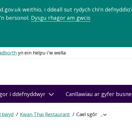
gov.uk weithio, i ddeall sut rydych chi’n defnyddio
’n bersonol.
Dysgu rhagor am gwcis
adborth
yn ein helpu i'w wella
gor i ddefnyddwyr
Canllawiau ar gyfer busn
d bwyd
Kwan Thai Restaurant
Cael sgôr ar-lein
Expand
breadcrumb
navigation