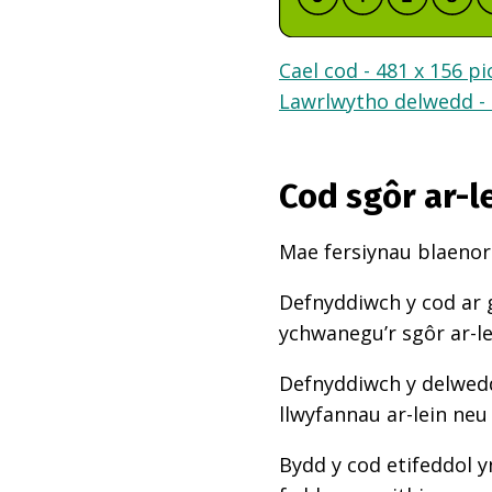
Cael cod - 481 x 156 pi
Lawrlwytho delwedd - 
Cod sgôr ar-l
Mae fersiynau blaenoro
Defnyddiwch y cod ar 
ychwanegu’r sgôr ar-l
Defnyddiwch y delwedd
llwyfannau ar-lein neu
Bydd y cod etifeddol y