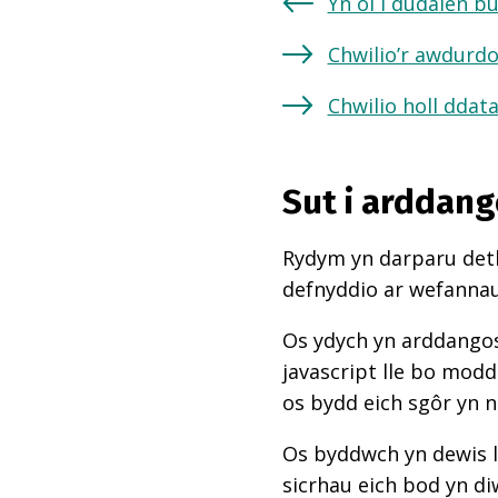
Yn ôl i dudalen b
Chwilio’r awdurdo
Chwilio holl ddat
Sut i arddang
Rydym yn darparu deth
defnyddio ar wefannau,
Os ydych yn arddangos
javascript lle bo mod
os bydd eich sgôr yn 
Os byddwch yn dewis l
sicrhau eich bod yn di