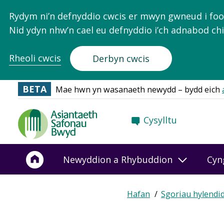
Rydym ni’n defnyddio cwcis er mwyn gwneud i food.
Nid ydyn nhw’n cael eu defnyddio i’ch adnabod chi
Rheoli cwcis
Derbyn cwcis
BETA
Mae hwn yn wasanaeth newydd – bydd eich
Food
Cysylltu
Standards
Agency
-
Newyddion a Rhybuddion
Cyn
Frontpage
Hafan
Sgoriau hylendi
Breadcrumb