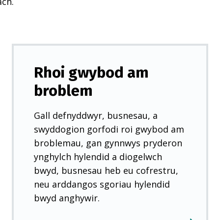
ach.
Rhoi gwybod am
broblem
Gall defnyddwyr, busnesau, a
swyddogion gorfodi roi gwybod am
broblemau, gan gynnwys pryderon
ynghylch hylendid a diogelwch
bwyd, busnesau heb eu cofrestru,
neu arddangos sgoriau hylendid
bwyd anghywir.