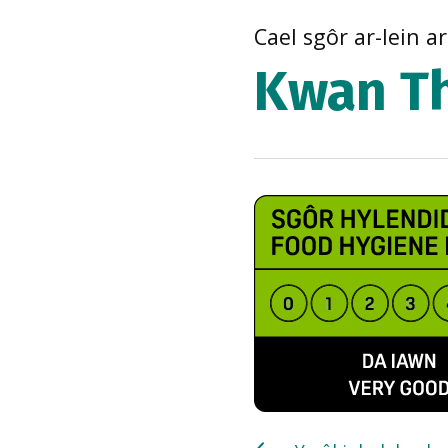
Cael sgôr ar-lein a
Kwan Th