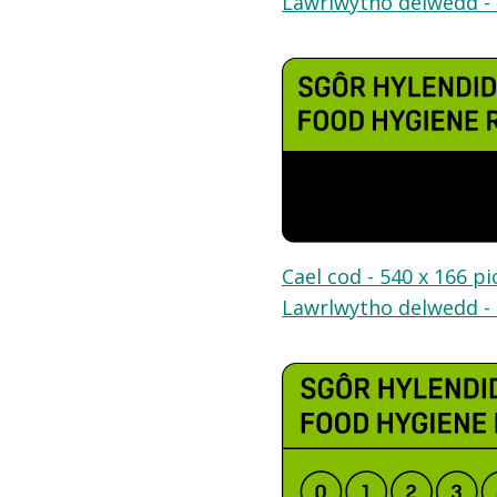
Lawrlwytho delwedd - 
Cael cod - 540 x 166 pi
Lawrlwytho delwedd - 