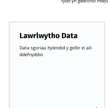
fydd yn gweithio mwy
Lawrlwytho Data
Data sgoriau hylendid y gellir ei ail-
ddefnyddio