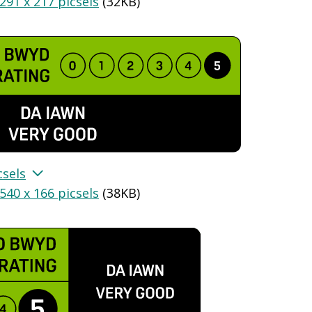
291 x 217 picsels
(
32KB
)
csels
540 x 166 picsels
(
38KB
)