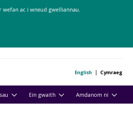
’r wefan ac i wneud gwelliannau.
English
Cymraeg
esau
Ein gwaith
Amdanom ni