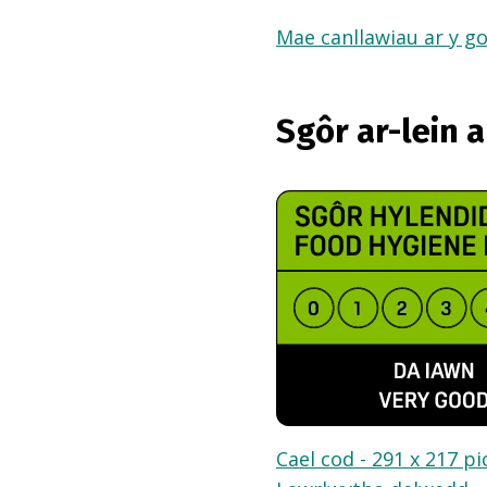
Mae canllawiau ar y go
Sgôr ar-lein 
Cael cod - 291 x 217 pi