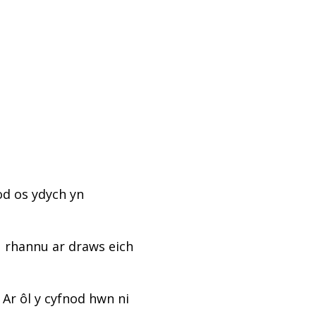
od os ydych yn
u rhannu ar draws eich
 Ar ôl y cyfnod hwn ni