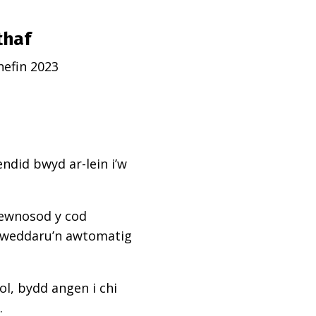
thaf
efin 2023
ndid bwyd ar-lein i’w
mewnosod y cod
diweddaru’n awtomatig
l, bydd angen i chi
.