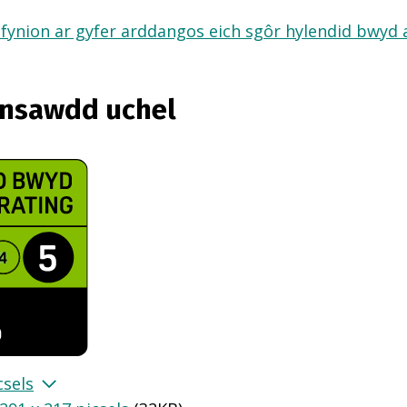
fynion ar gyfer arddangos eich sgôr hylendid bwyd ar
ansawdd uchel
csels