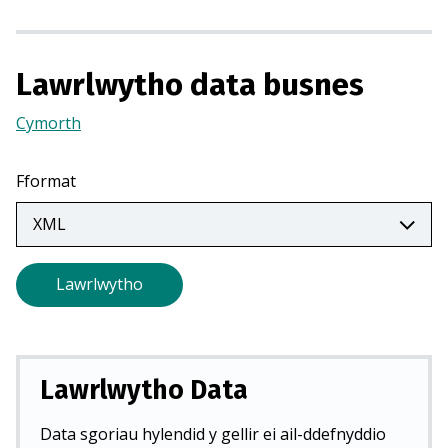
m
e
w
Lawrlwytho data busnes
n
Cymorth
(Yn
t
agor
a
mewn
b
Fformat
tab
n
newydd)
e
w
y
Lawrlwytho
d
d
)
Lawrlwytho Data
Data sgoriau hylendid y gellir ei ail-ddefnyddio