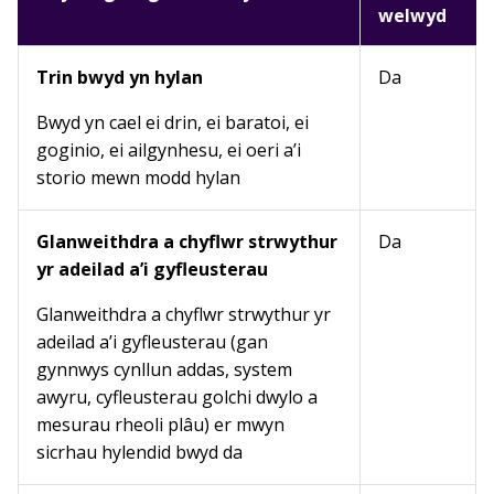
welwyd
Trin bwyd yn hylan
Da
Bwyd yn cael ei drin, ei baratoi, ei
goginio, ei ailgynhesu, ei oeri a’i
storio mewn modd hylan
Glanweithdra a chyflwr strwythur
Da
yr adeilad a’i gyfleusterau
Glanweithdra a chyflwr strwythur yr
adeilad a’i gyfleusterau (gan
gynnwys cynllun addas, system
awyru, cyfleusterau golchi dwylo a
mesurau rheoli plâu) er mwyn
sicrhau hylendid bwyd da