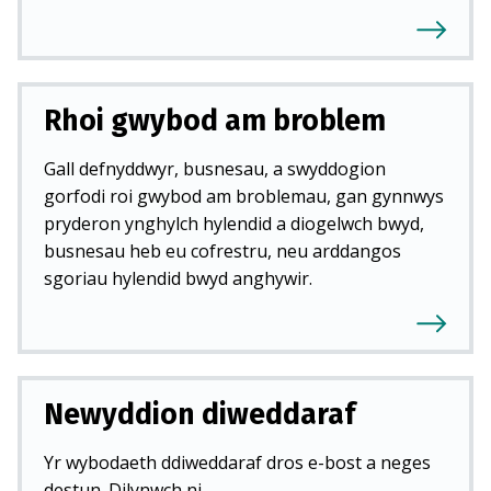
Rhoi gwybod am broblem
Gall defnyddwyr, busnesau, a swyddogion
gorfodi roi gwybod am broblemau, gan gynnwys
pryderon ynghylch hylendid a diogelwch bwyd,
busnesau heb eu cofrestru, neu arddangos
sgoriau hylendid bwyd anghywir.
Newyddion diweddaraf
Yr wybodaeth ddiweddaraf dros e-bost a neges
destun. Dilynwch ni