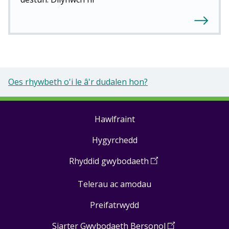
Oes rhywbeth o'i le â'r dudalen hon?
Hawlfraint
Footer
Hygyrchedd
links
Rhyddid gwybodaeth
(
Open
in
Telerau ac amodau
a
new
Preifatrwydd
window
)
Siarter Gwybodaeth Bersonol
(
Open