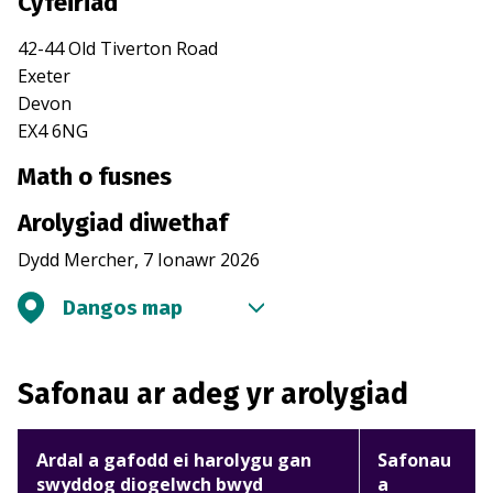
Cyfeiriad
42-44 Old Tiverton Road
Exeter
Devon
EX4 6NG
Math o fusnes
Arolygiad diwethaf
Dydd Mercher, 7 Ionawr 2026
Dangos map
Safonau ar adeg yr arolygiad
Ardal a gafodd ei harolygu gan
Safonau
swyddog diogelwch bwyd
a