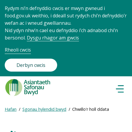
Rydym ni’n defnyddio cwcis er mwyn gwneud i
food.gov.uk weithio, i ddeall sut rydych chi’n defnyddio’r
wefan ac i wneud gwelliannau.
Nid ydyn nhw’n cael eu defnyddio i’ch adnabod chi’n
bersonol.
Dysgu rhagor am gwcis
Rheoli cwcis
Derbyn cwcis
Food
Standards
Dewisl
Llywio
Agency
-
Expand
Hafan
Sgoriau hylendid bwyd
Chwillo'r holl ddata
Frontpage
Breadcrumb
breadcrumb
navigation