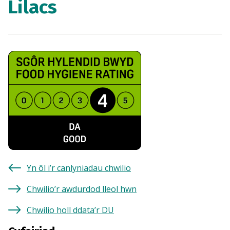
Lilacs
Yn ôl i’r canlyniadau chwilio
Chwilio’r awdurdod lleol hwn
Chwilio holl ddata’r DU