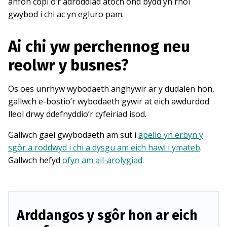
anfon copi o’r adroddiad atoch ond bydd yn rhoi
gwybod i chi ac yn egluro pam.
Ai chi yw perchennog neu
reolwr y busnes?
Os oes unrhyw wybodaeth anghywir ar y dudalen hon,
gallwch e-bostio’r wybodaeth gywir at eich awdurdod
lleol drwy ddefnyddio’r cyfeiriad isod.
Gallwch gael gwybodaeth am sut i
apelio yn erbyn y
sgôr a roddwyd i chi a dysgu am eich hawl i ymateb
.
Gallwch hefyd
ofyn am ail-arolygiad
.
Arddangos y sgôr hon ar eich