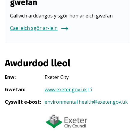
gwefan
Gallwch arddangos y sgôr hon ar eich gwefan.
Cael eich sgôr ar-lein
Awdurdod lleol
Enw
:
Exeter City
Gwefan
:
www.exeter.gov.uk
(
Y
Cyswllt e-bost
:
environmental.health@exeter.gov.uk
n
a
g
o
r