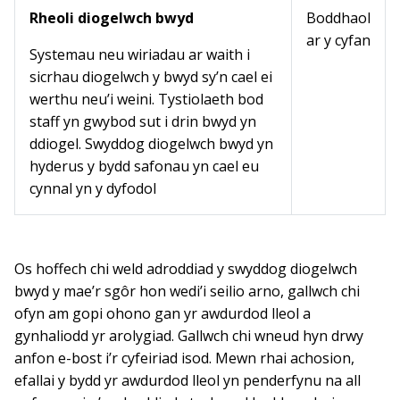
Rheoli diogelwch bwyd
Boddhaol
ar y cyfan
Systemau neu wiriadau ar waith i
sicrhau diogelwch y bwyd sy’n cael ei
werthu neu’i weini. Tystiolaeth bod
staff yn gwybod sut i drin bwyd yn
ddiogel. Swyddog diogelwch bwyd yn
hyderus y bydd safonau yn cael eu
cynnal yn y dyfodol
Os hoffech chi weld adroddiad y swyddog diogelwch
bwyd y mae’r sgôr hon wedi’i seilio arno, gallwch chi
ofyn am gopi ohono gan yr awdurdod lleol a
gynhaliodd yr arolygiad. Gallwch chi wneud hyn drwy
anfon e-bost i’r cyfeiriad isod. Mewn rhai achosion,
efallai y bydd yr awdurdod lleol yn penderfynu na all