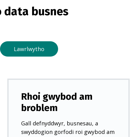
o
 data busnes
r
m
e
w
n
Lawrlwytho
t
a
b
n
e
Rhoi gwybod am
w
broblem
y
d
Gall defnyddwyr, busnesau, a
d
swyddogion gorfodi roi gwybod am
)