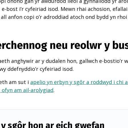
pi ohono gan yr awdurdod lleol a gynhaliodd yr arol
-bost i’r cyfeiriad isod. Mewn rhai achosion, efall
 all anfon copi o’r adroddiad atoch ond bydd yn rhoi
perchennog neu reolwr y bu
th anghywir ar y dudalen hon, gallwch e-bostio’r 
wy ddefnyddio’r cyfeiriad isod.
eth am sut i
apelio yn erbyn y sgôr a roddwyd i chi 
d
ofyn am ail-arolygiad
.
y sgôr hon ar eich gwefan