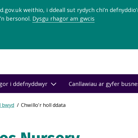
gov.uk weithio, i ddeall sut rydych chi’n defnyddio
’n bersonol.
Dysgu rhagor am gwcis
gor i ddefnyddwyr
Canllawiau ar gyfer busn
d bwyd
Chwillo'r holl ddata