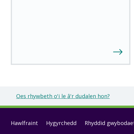
Oes rhywbeth o'i le â'r dudalen hon?
Footer
Hawlfraint
Hygyrchedd
Rhyddid gwybodae