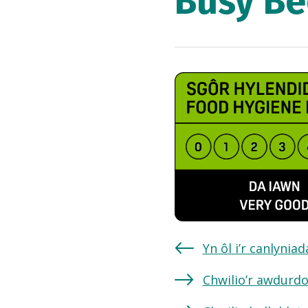
Busy Be
Yn ôl i’r canlynia
Chwilio’r awdurdo