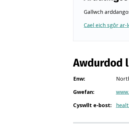
Gallwch arddangos
Cael eich sgôr ar-l
Awdurdod l
Enw
:
Nort
Gwefan
:
www.
Cyswllt e-bost
:
heal