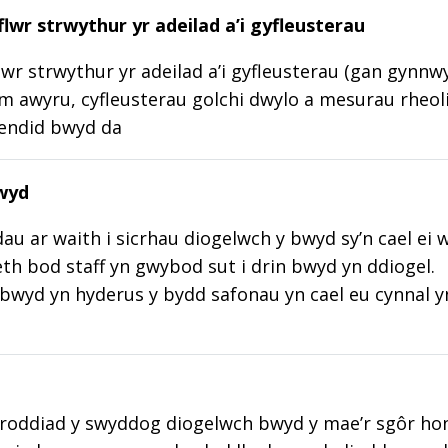
lwr strwythur yr adeilad a’i gyfleusterau
wr strwythur yr adeilad a’i gyfleusterau (gan gynnw
m awyru, cyfleusterau golchi dwylo a mesurau rheoli
lendid bwyd da
wyd
au ar waith i sicrhau diogelwch y bwyd sy’n cael ei 
aeth bod staff yn gwybod sut i drin bwyd yn ddiogel.
wyd yn hyderus y bydd safonau yn cael eu cynnal y
roddiad y swyddog diogelwch bwyd y mae’r sgôr hon w