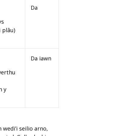
Da
ys
 plâu)
Da iawn
werthu
n y
edi’i seilio arno,