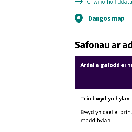
Chwilio holl ddat
Dangos map
Safonau ar ad
Ardal a gafodd ei 
Trin bwyd yn hylan
Bwyd yn cael ei drin,
modd hylan