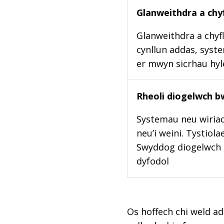
Glanweithdra a chyf
Glanweithdra a chyfl
cynllun addas, syste
er mwyn sicrhau hy
Rheoli diogelwch b
Systemau neu wiriad
neu’i weini. Tystiol
Swyddog diogelwch b
dyfodol
Os hoffech chi weld ad