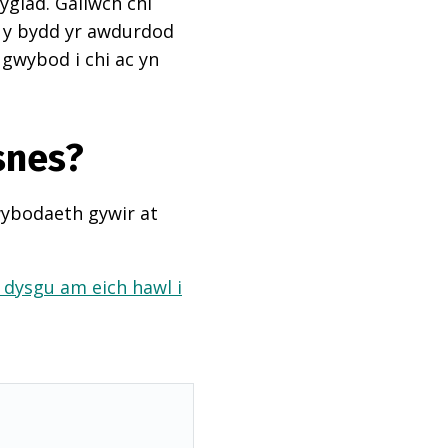
ygiad. Gallwch chi
ai y bydd yr awdurdod
 gwybod i chi ac yn
snes?
wybodaeth gywir at
a dysgu am eich hawl i