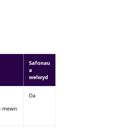
Safonau
a
welwyd
Da
rio mewn