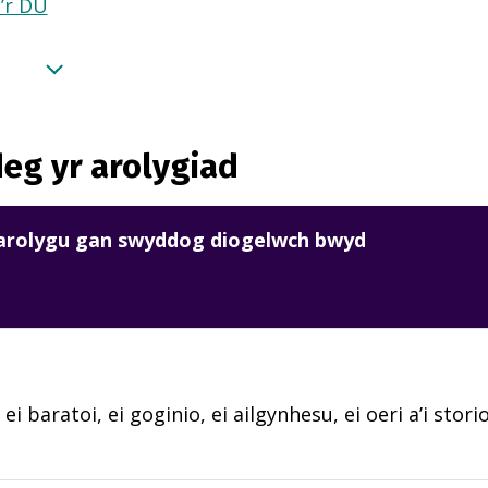
a’r DU
eg yr arolygiad
harolygu gan swyddog diogelwch bwyd
 ei baratoi, ei goginio, ei ailgynhesu, ei oeri a’i sto