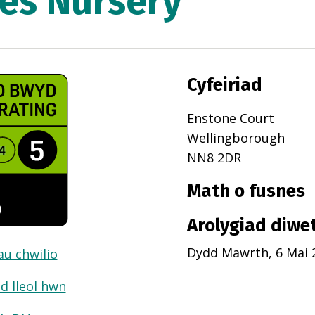
es Nursery
Cyfeiriad
Enstone Court
Wellingborough
NN8 2DR
Math o fusnes
Arolygiad diwe
Dydd Mawrth, 6 Mai 
dau chwilio
d lleol hwn