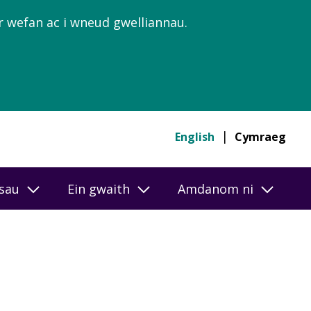
’r wefan ac i wneud gwelliannau.
English
Cymraeg
esau
Ein gwaith
Amdanom ni