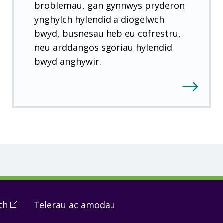
broblemau, gan gynnwys pryderon
ynghylch hylendid a diogelwch
bwyd, busnesau heb eu cofrestru,
neu arddangos sgoriau hylendid
bwyd anghywir.
th
(
Open
Telerau ac amodau
in