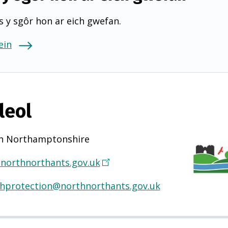
 y sgôr hon ar eich gwefan.
ein
leol
h Northamptonshire
northnorthants.gov.uk
(
Y
thprotection@northnorthants.gov.uk
n
a
g