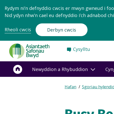
Rydym ni’n defnyddio cwcis er mwyn gwneud i food.
Nid ydyn nhw’n cael eu defnyddio i’ch adnabod chi
Rheoli cwcis
Derbyn cwcis
Food
Cysylltu
Standards
Agency
-
Newyddion a Rhybuddion
Cyn
Frontpage
Expand
Hafan
Sgoriau hylendi
Breadcrumb
breadcrumb
navigation