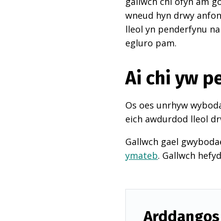
gallwch chi ofyn am go
wneud hyn drwy anfon e
lleol yn penderfynu na
egluro pam.
Ai chi yw 
Os oes unrhyw wybodae
eich awdurdod lleol dr
Gallwch gael gwyboda
ymateb
. Gallwch hefy
Arddangos 