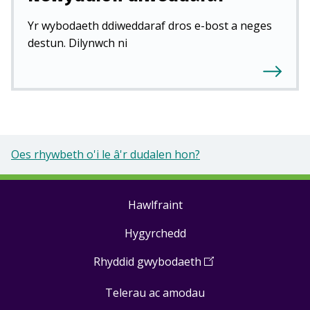
Yr wybodaeth ddiweddaraf dros e-bost a neges
destun. Dilynwch ni
Oes rhywbeth o'i le â'r dudalen hon?
Hawlfraint
Footer
Hygyrchedd
links
Rhyddid gwybodaeth
(
Open
in
Telerau ac amodau
a