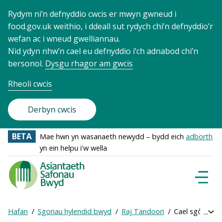
Rydym ni’n defnyddio cwcis er mwyn gwneud i
food.gov.uk weithio, i ddeall sut rydych chi’n defnyddio’r
wefan ac i wneud gwelliannau.
Nid ydyn nhw’n cael eu defnyddio i’ch adnabod chi’n
bersonol.
Dysgu rhagor am gwcis
Rheoli cwcis
Derbyn cwcis
BETA
Mae hwn yn wasanaeth newydd – bydd eich
adborth
yn ein helpu i'w wella
Food
Standards
Dewisl
Llywio
Agency
-
Hafan
Sgoriau hylendid bwyd
Raj Tandoori
Cael sgôr ar-le
Exp
Frontpage
Breadcrumb