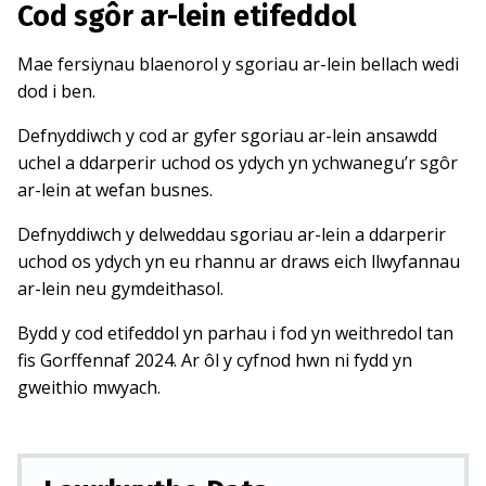
Cod sgôr ar-lein etifeddol
Mae fersiynau blaenorol y sgoriau ar-lein bellach wedi
dod i ben.
Defnyddiwch y cod ar gyfer sgoriau ar-lein ansawdd
uchel a ddarperir uchod os ydych yn ychwanegu’r sgôr
ar-lein at wefan busnes.
Defnyddiwch y delweddau sgoriau ar-lein a ddarperir
uchod os ydych yn eu rhannu ar draws eich llwyfannau
ar-lein neu gymdeithasol.
Bydd y cod etifeddol yn parhau i fod yn weithredol tan
fis Gorffennaf 2024. Ar ôl y cyfnod hwn ni fydd yn
gweithio mwyach.