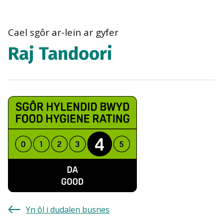
bre
navi
Cael sgôr ar-lein ar gyfer
Raj Tandoori
Yn ôl i dudalen busnes