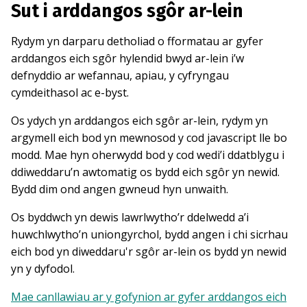
Sut i arddangos sgôr ar-lein
Rydym yn darparu detholiad o fformatau ar gyfer
arddangos eich sgôr hylendid bwyd ar-lein i’w
defnyddio ar wefannau, apiau, y cyfryngau
cymdeithasol ac e-byst.
Os ydych yn arddangos eich sgôr ar-lein, rydym yn
argymell eich bod yn mewnosod y cod javascript lle bo
modd. Mae hyn oherwydd bod y cod wedi’i ddatblygu i
ddiweddaru’n awtomatig os bydd eich sgôr yn newid.
Bydd dim ond angen gwneud hyn unwaith.
Os byddwch yn dewis lawrlwytho’r ddelwedd a’i
huwchlwytho’n uniongyrchol, bydd angen i chi sicrhau
eich bod yn diweddaru'r sgôr ar-lein os bydd yn newid
yn y dyfodol.
Mae canllawiau ar y gofynion ar gyfer arddangos eich