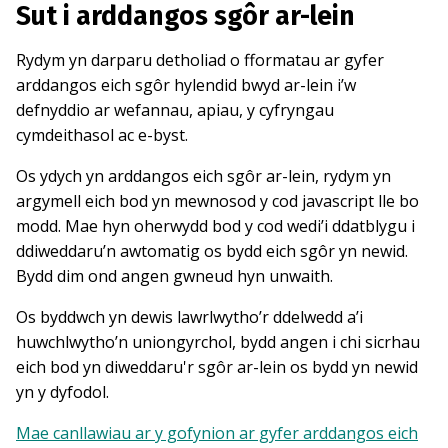
Sut i arddangos sgôr ar-lein
Rydym yn darparu detholiad o fformatau ar gyfer
arddangos eich sgôr hylendid bwyd ar-lein i’w
defnyddio ar wefannau, apiau, y cyfryngau
cymdeithasol ac e-byst.
Os ydych yn arddangos eich sgôr ar-lein, rydym yn
argymell eich bod yn mewnosod y cod javascript lle bo
modd. Mae hyn oherwydd bod y cod wedi’i ddatblygu i
ddiweddaru’n awtomatig os bydd eich sgôr yn newid.
Bydd dim ond angen gwneud hyn unwaith.
Os byddwch yn dewis lawrlwytho’r ddelwedd a’i
huwchlwytho’n uniongyrchol, bydd angen i chi sicrhau
eich bod yn diweddaru'r sgôr ar-lein os bydd yn newid
yn y dyfodol.
Mae canllawiau ar y gofynion ar gyfer arddangos eich