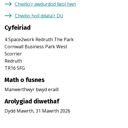
Chwilio’r awdurdod lleol hwn
Chwilio holl ddata’r DU
Cyfeiriad
4 Space2work Redruth The Park
Cornwall Business Park West
Scorrier
Redruth
TR16 5FG
Math o fusnes
Manwerthwyr bwyd eraill
Arolygiad diwethaf
Dydd Mawrth, 31 Mawrth 2026