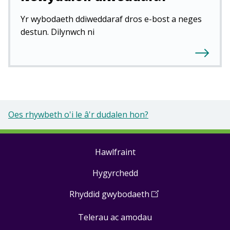
Yr wybodaeth ddiweddaraf dros e-bost a neges
destun. Dilynwch ni
Oes rhywbeth o'i le â'r dudalen hon?
Hawlfraint
Footer
Hygyrchedd
links
Rhyddid gwybodaeth
(
Open
in
Telerau ac amodau
a