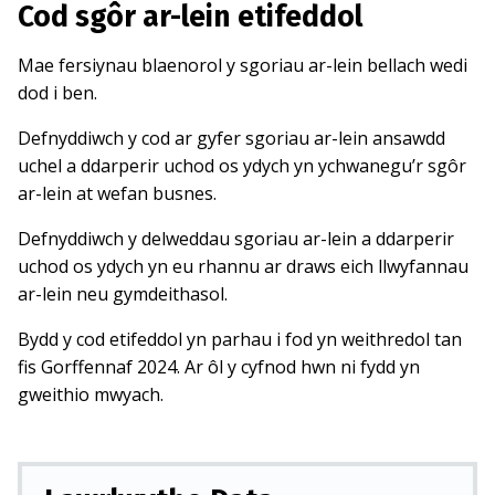
Cod sgôr ar-lein etifeddol
Mae fersiynau blaenorol y sgoriau ar-lein bellach wedi
dod i ben.
Defnyddiwch y cod ar gyfer sgoriau ar-lein ansawdd
uchel a ddarperir uchod os ydych yn ychwanegu’r sgôr
ar-lein at wefan busnes.
Defnyddiwch y delweddau sgoriau ar-lein a ddarperir
uchod os ydych yn eu rhannu ar draws eich llwyfannau
ar-lein neu gymdeithasol.
Bydd y cod etifeddol yn parhau i fod yn weithredol tan
fis Gorffennaf 2024. Ar ôl y cyfnod hwn ni fydd yn
gweithio mwyach.