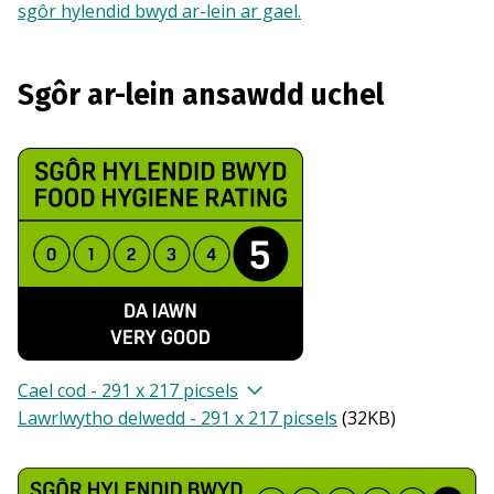
sgôr hylendid bwyd ar-lein ar gael.
Sgôr ar-lein ansawdd uchel
Cael cod - 291 x 217 picsels
Lawrlwytho delwedd - 291 x 217 picsels
(
32KB
)