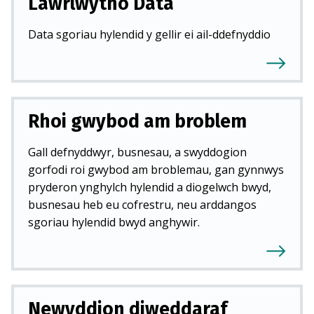
Lawrlwytho Data
Data sgoriau hylendid y gellir ei ail-ddefnyddio
Rhoi gwybod am broblem
Gall defnyddwyr, busnesau, a swyddogion
gorfodi roi gwybod am broblemau, gan gynnwys
pryderon ynghylch hylendid a diogelwch bwyd,
busnesau heb eu cofrestru, neu arddangos
sgoriau hylendid bwyd anghywir.
Newyddion diweddaraf