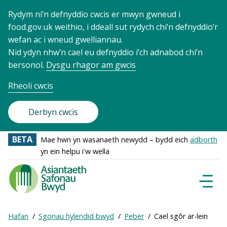
Rydym ni’n defnyddio cwcis er mwyn gwneud i
food.gov.uk weithio, i ddeall sut rydych chi’n defnyddio’r
wefan ac i wneud gwelliannau.
Nid ydyn nhw’n cael eu defnyddio i’ch adnabod chi’n
bersonol.
Dysgu rhagor am gwcis
Rheoli cwcis
Derbyn cwcis
BETA
Mae hwn yn wasanaeth newydd – bydd eich
adborth
yn ein helpu i'w wella
Food
Standards
Dewisl
Llywio
Agency
-
Expand
Hafan
Sgoriau hylendid bwyd
Peber
Cael sgôr ar-lein
Frontpage
Breadcrumb
breadcrumb