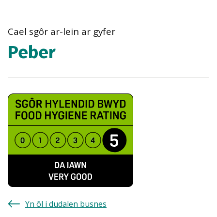
navigation
Cael sgôr ar-lein ar gyfer
Peber
Yn ôl i dudalen busnes