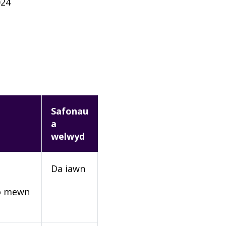
024
Safonau
a
welwyd
Da iawn
rio mewn