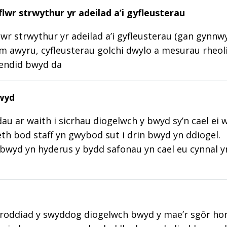
lwr strwythur yr adeilad a’i gyfleusterau
wr strwythur yr adeilad a’i gyfleusterau (gan gynnw
m awyru, cyfleusterau golchi dwylo a mesurau rheoli
lendid bwyd da
wyd
au ar waith i sicrhau diogelwch y bwyd sy’n cael ei 
aeth bod staff yn gwybod sut i drin bwyd yn ddiogel.
wyd yn hyderus y bydd safonau yn cael eu cynnal y
roddiad y swyddog diogelwch bwyd y mae’r sgôr hon w