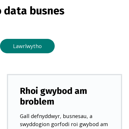
o
 data busnes
r
m
e
w
n
Lawrlwytho
t
a
b
n
e
Rhoi gwybod am
w
broblem
y
d
Gall defnyddwyr, busnesau, a
d
swyddogion gorfodi roi gwybod am
)