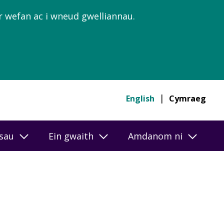
’r wefan ac i wneud gwelliannau.
English
Cymraeg
esau
Ein gwaith
Amdanom ni