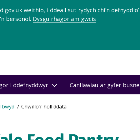
gov.uk weithio, i ddeall sut rydych chi’n defnyddio
’n bersonol.
Dysgu rhagor am gwcis
gor i ddefnyddwyr
Canllawiau ar gyfer busn
d bwyd
Chwillo'r holl ddata