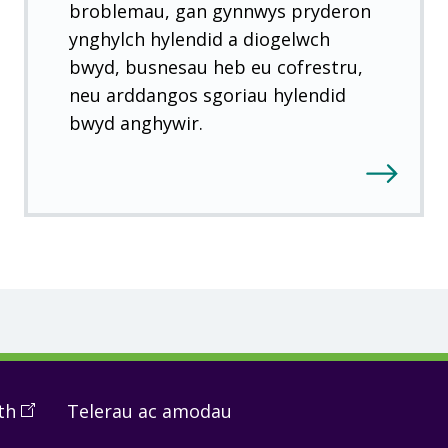
broblemau, gan gynnwys pryderon
ynghylch hylendid a diogelwch
bwyd, busnesau heb eu cofrestru,
neu arddangos sgoriau hylendid
bwyd anghywir.
th
(
Open
Telerau ac amodau
in