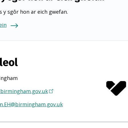
 y sgôr hon ar eich gwefan.
ein
leol
ingham
birmingham.gov.uk
(
Y
n.EH@birmingham.gov.uk
n
a
g