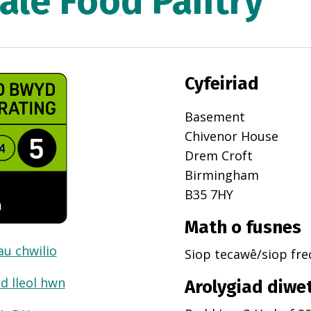
Vale Food Pantry
Cyfeiriad
Basement
Chivenor House
Drem Croft
Birmingham
B35 7HY
Math o fusnes
dau chwilio
Siop tecawê/siop fr
d lleol hwn
Arolygiad diwe