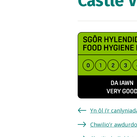
Castle 
Yn ôl i’r canlynia
Chwilio’r awdurdo