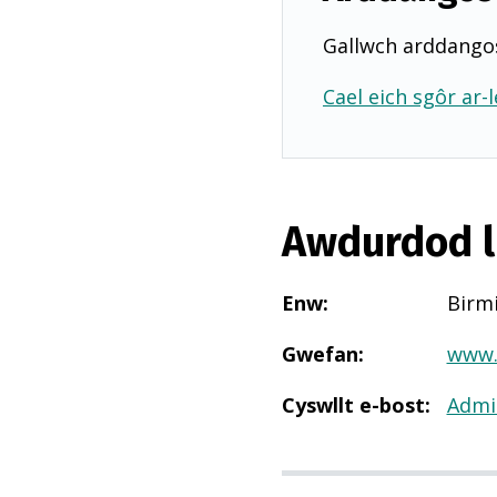
Gallwch arddangos
Cael eich sgôr ar-l
Awdurdod l
Enw
:
Birm
Gwefan
:
www.
Cyswllt e-bost
:
Admi