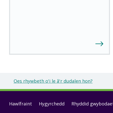
Oes rhywbeth o'i le â'r dudalen hon?
Footer
Hawlfraint
Hygyrchedd
Rhyddid gwybodae