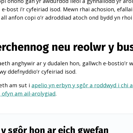
pi ohono gan yr awdurdod lleol a gynhaliodd yr arol
-bost i’r cyfeiriad isod. Mewn rhai achosion, efall
 all anfon copi o’r adroddiad atoch ond bydd yn rhoi
perchennog neu reolwr y bu
th anghywir ar y dudalen hon, gallwch e-bostio’r 
wy ddefnyddio’r cyfeiriad isod.
eth am sut i
apelio yn erbyn y sgôr a roddwyd i chi 
d
ofyn am ail-arolygiad
.
y sgôr hon ar eich gwefan