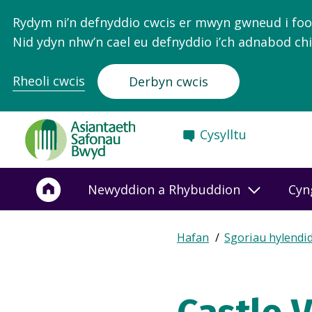
Rydym ni’n defnyddio cwcis er mwyn gwneud i food.
Nid ydyn nhw’n cael eu defnyddio i’ch adnabod chi
Rheoli cwcis
Derbyn cwcis
Food
Cysylltu
Standards
Agency
-
Newyddion a Rhybuddion
Cyn
Frontpage
Expand
Hafan
Sgoriau hylendi
Breadcrumb
breadcrumb
navigation