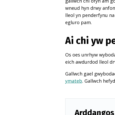
gallwch chi ofyn am go
wneud hyn drwy anfon e
lleol yn penderfynu na
egluro pam.
Ai chi yw 
Os oes unrhyw wybodae
eich awdurdod lleol dr
Gallwch gael gwyboda
ymateb
. Gallwch hefy
Arddangos 