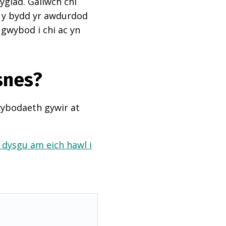
ygiad. Gallwch chi
ai y bydd yr awdurdod
 gwybod i chi ac yn
snes?
wybodaeth gywir at
a dysgu am eich hawl i