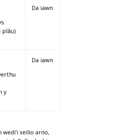
Da iawn
ys
 plâu)
Da iawn
werthu
n y
edi’i seilio arno,