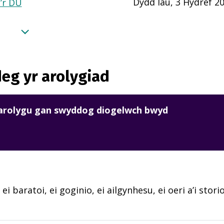
Dydd Iau, 3 Hydref 2
a’r DU
eg yr arolygiad
harolygu gan swyddog diogelwch bwyd
 ei baratoi, ei goginio, ei ailgynhesu, ei oeri a’i sto