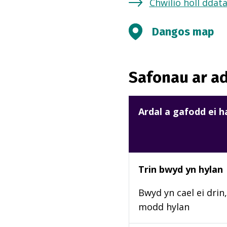
Chwilio holl ddat
Dangos map
Safonau ar ad
Ardal a gafodd ei 
Trin bwyd yn hylan
Bwyd yn cael ei drin,
modd hylan