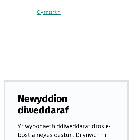
Cymorth
(Yn
agor
mewn
tab
newydd)
Newyddion
diweddaraf
Yr wybodaeth ddiweddaraf dros e-
bost a neges destun. Dilynwch ni