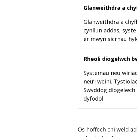
Glanweithdra a chyf
Glanweithdra a chyfl
cynllun addas, syste
er mwyn sicrhau hy
Rheoli diogelwch b
Systemau neu wiriad
neu’i weini. Tystiol
Swyddog diogelwch b
dyfodol
Os hoffech chi weld ad