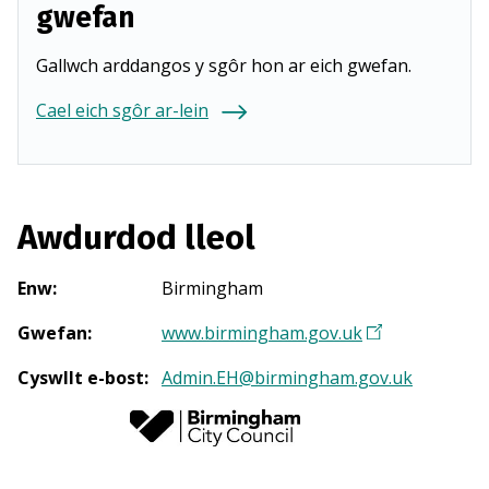
gwefan
Gallwch arddangos y sgôr hon ar eich gwefan.
Cael eich sgôr ar-lein
Awdurdod lleol
Enw
:
Birmingham
Gwefan
:
www.birmingham.gov.uk
(
Y
Cyswllt e-bost
:
Admin.EH@birmingham.gov.uk
n
a
g
o