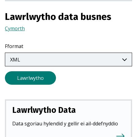
r
m
Lawrlwytho data busnes
e
w
Cymorth
(Yn
n
agor
t
mewn
Fformat
a
tab
b
newydd)
n
e
Lawrlwytho
w
y
d
d
Lawrlwytho Data
)
Data sgoriau hylendid y gellir ei ail-ddefnyddio