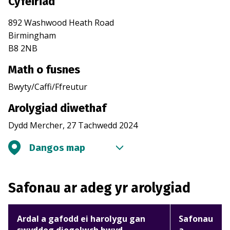
Cyfeiriad
892 Washwood Heath Road
Birmingham
B8 2NB
Math o fusnes
Bwyty/Caffi/Ffreutur
Arolygiad diwethaf
Dydd Mercher, 27 Tachwedd 2024
Dangos map
Safonau ar adeg yr arolygiad
Ardal a gafodd ei harolygu gan
Safonau