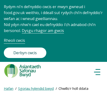
Rydym ni’n defnyddio cwcis er mwyn gwneud i
food.gov.uk weithio, i ddeall sut rydych chi’n defnyddio’r
wefan ac i wneud gwelliannau.
Nid ydyn nhw’n cael eu defnyddio i’ch adnabod chi’n
bersonol.
Dysgu rhagor am gwcis
Rheoli cwcis
Derbyn cwcis
Food
Standards
Dewisl
Llywio
Agency
-
Expand
Hafan
Sgoriau hylendid bwyd
Chwillo'r holl ddata
Frontpage
Breadcrumb
breadcrumb
navigation