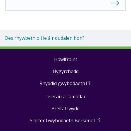
Oes rhywbeth o'i le â'r dudalen hon?
Hawlfraint
Footer
Hygyrchedd
links
Rhyddid gwybodaeth
(
Open
in
Telerau ac amodau
a
new
Preifatrwydd
window
)
Siarter Gwybodaeth Bersonol
(
Open
in