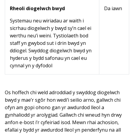
Rheoli diogelwch bwyd
Da iawn
Systemau neu wiriadau ar waith i
sicrhau diogelwch y bwyd sy’n cael ei
werthu neu’i weini. Tystiolaeth bod
staff yn gwybod sut i drin bwyd yn
ddiogel. Swyddog diogelwch bwyd yn
hyderus y bydd safonau yn cael eu
cynnal yn y dyfodol
Os hoffech chi weld adroddiad y swyddog diogelwch
bwyd y mae’r sgôr hon wedi’i seilio arno, gallwch chi
ofyn am gopi ohono gan yr awdurdod lleol a
gynhaliodd yr arolygiad. Gallwch chi wneud hyn drwy
anfon e-bost i’r cyfeiriad isod. Mewn rhai achosion,
efallai y bydd yr awdurdod lleol yn penderfynu na all