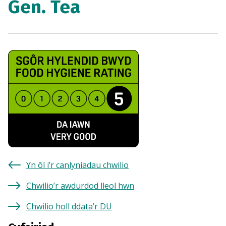
Gen. Tea
Yn ôl i’r canlyniadau chwilio
Chwilio’r awdurdod lleol hwn
Chwilio holl ddata’r DU