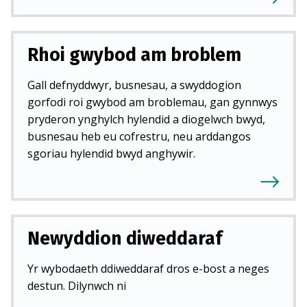
Rhoi gwybod am broblem
Gall defnyddwyr, busnesau, a swyddogion
gorfodi roi gwybod am broblemau, gan gynnwys
pryderon ynghylch hylendid a diogelwch bwyd,
busnesau heb eu cofrestru, neu arddangos
sgoriau hylendid bwyd anghywir.
Newyddion diweddaraf
Yr wybodaeth ddiweddaraf dros e-bost a neges
destun. Dilynwch ni