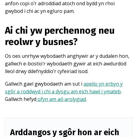
anfon copi o’r adroddiad atoch ond bydd yn rhoi
gwybod i chi ac yn egluro pam.
Ai chi yw perchennog neu
reolwr y busnes?
Os oes unrhyw wybodaeth anghywir ar y dudalen hon,
gallwch e-bostio’r wybodaeth gywir at eich awdurdod
lleol drwy ddefnyddio’r cyfeiriad isod.
Gallwch gael gwybodaeth am sut i
apelio yn erbyn y
sgôr a roddwyd i chi a dysgu am eich hawl i ymateb
.
Gallwch hefyd
ofyn am ail-arolygiad
.
Arddangos y sgôr hon ar eich