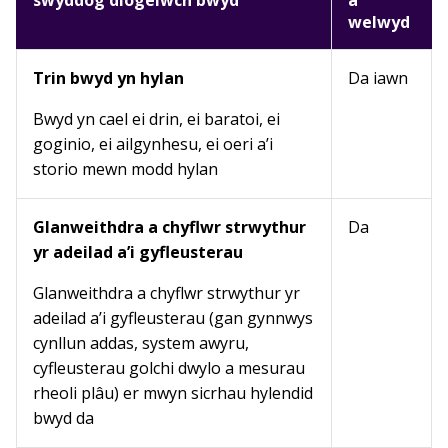
swyddog diogelwch bwyd
a
welwyd
Trin bwyd yn hylan
Da iawn
Bwyd yn cael ei drin, ei baratoi, ei
goginio, ei ailgynhesu, ei oeri a’i
storio mewn modd hylan
Glanweithdra a chyflwr strwythur
Da
yr adeilad a’i gyfleusterau
Glanweithdra a chyflwr strwythur yr
adeilad a’i gyfleusterau (gan gynnwys
cynllun addas, system awyru,
cyfleusterau golchi dwylo a mesurau
rheoli plâu) er mwyn sicrhau hylendid
bwyd da