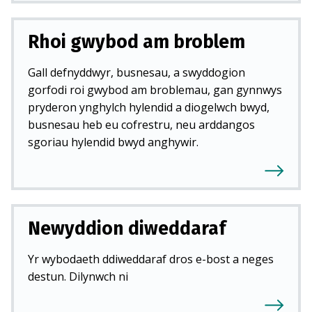
Rhoi gwybod am broblem
Gall defnyddwyr, busnesau, a swyddogion
gorfodi roi gwybod am broblemau, gan gynnwys
pryderon ynghylch hylendid a diogelwch bwyd,
busnesau heb eu cofrestru, neu arddangos
sgoriau hylendid bwyd anghywir.
Newyddion diweddaraf
Yr wybodaeth ddiweddaraf dros e-bost a neges
destun. Dilynwch ni