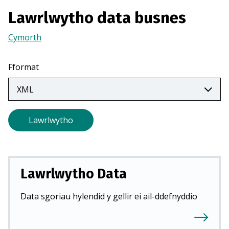
m
Lawrlwytho data busnes
e
w
Cymorth
(Yn
n
agor
t
mewn
a
Fformat
tab
b
newydd)
n
e
w
Lawrlwytho
y
d
d
)
Lawrlwytho Data
Data sgoriau hylendid y gellir ei ail-ddefnyddio