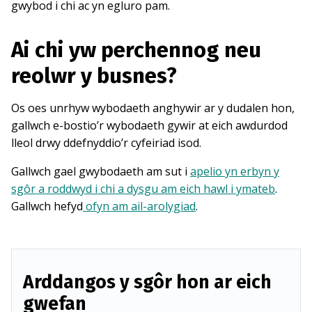
gwybod i chi ac yn egluro pam.
Ai chi yw perchennog neu
reolwr y busnes?
Os oes unrhyw wybodaeth anghywir ar y dudalen hon,
gallwch e-bostio’r wybodaeth gywir at eich awdurdod
lleol drwy ddefnyddio’r cyfeiriad isod.
Gallwch gael gwybodaeth am sut i
apelio yn erbyn y
sgôr a roddwyd i chi a dysgu am eich hawl i ymateb
.
Gallwch hefyd
ofyn am ail-arolygiad
.
Arddangos y sgôr hon ar eich
gwefan