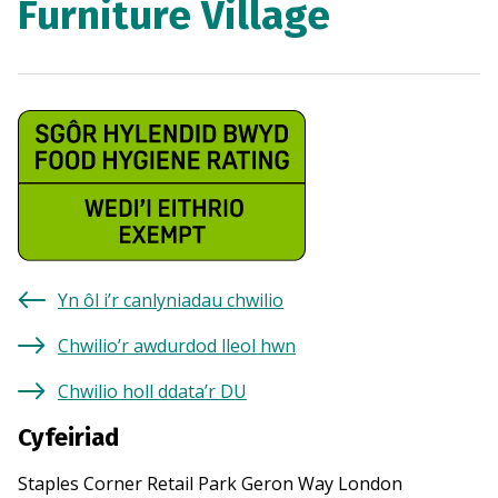
Furniture Village
Yn ôl i’r canlyniadau chwilio
Chwilio’r awdurdod lleol hwn
Chwilio holl ddata’r DU
Cyfeiriad
Staples Corner Retail Park Geron Way London