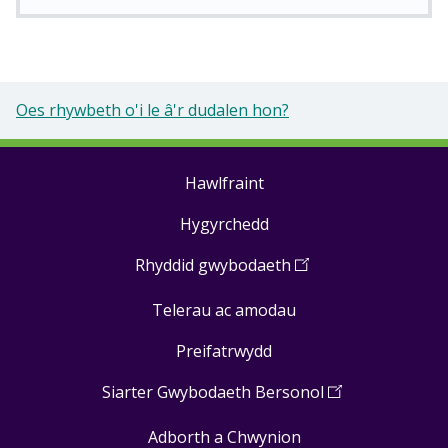
Oes rhywbeth o'i le â'r dudalen hon?
Hawlfraint
Footer
Hygyrchedd
links
Rhyddid gwybodaeth
(
Open
in
Telerau ac amodau
a
new
Preifatrwydd
window
)
Siarter Gwybodaeth Bersonol
(
Open
in
Adborth a Chwynion
a