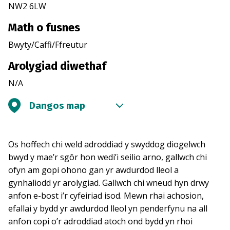
NW2 6LW
Math o fusnes
Bwyty/Caffi/Ffreutur
Arolygiad diwethaf
N/A
Dangos map
Os hoffech chi weld adroddiad y swyddog diogelwch
bwyd y mae’r sgôr hon wedi’i seilio arno, gallwch chi
ofyn am gopi ohono gan yr awdurdod lleol a
gynhaliodd yr arolygiad. Gallwch chi wneud hyn drwy
anfon e-bost i’r cyfeiriad isod. Mewn rhai achosion,
efallai y bydd yr awdurdod lleol yn penderfynu na all
anfon copi o’r adroddiad atoch ond bydd yn rhoi