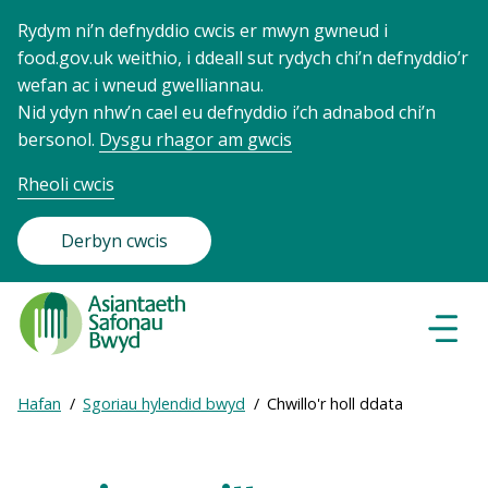
Rydym ni’n defnyddio cwcis er mwyn gwneud i
food.gov.uk weithio, i ddeall sut rydych chi’n defnyddio’r
wefan ac i wneud gwelliannau.
Nid ydyn nhw’n cael eu defnyddio i’ch adnabod chi’n
bersonol.
Dysgu rhagor am gwcis
Rheoli cwcis
Derbyn cwcis
Food
Standards
Dewisl
Llywio
Agency
-
Expand
Hafan
Sgoriau hylendid bwyd
Chwillo'r holl ddata
Frontpage
Breadcrumb
breadcrumb
navigation