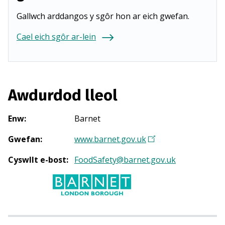
Gallwch arddangos y sgôr hon ar eich gwefan.
Cael eich sgôr ar-lein
Awdurdod lleol
Enw
:
Barnet
Gwefan
:
www.barnet.gov.uk
(
Y
Cyswllt e-bost
:
FoodSafety@barnet.gov.uk
n
a
g
o
r