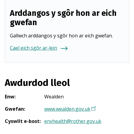
Arddangos y sgôr hon ar eich
gwefan
Gallwch arddangos y sgôr hon ar eich gwefan.
Cael eich sgôr ar-lein
Awdurdod lleol
Enw
:
Wealden
Gwefan
:
www.wealden.gov.uk
(
Y
Cyswllt e-bost
:
envhealth@rother.gov.uk
n
a