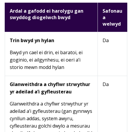
Ardal a gafodd ei harolygu gan
Safonau
swyddog diogelwch bwyd
a
welwyd
Trin bwyd yn hylan
Da
Bwyd yn cael ei drin, ei baratoi, ei
goginio, ei ailgynhesu, ei oeri a’i
storio mewn modd hylan
Glanweithdra a chyflwr strwythur
Da
yr adeilad a’i gyfleusterau
Glanweithdra a chyflwr strwythur yr
adeilad a’i gyfleusterau (gan gynnwys
cynllun addas, system awyru,
cyfleusterau golchi dwylo a mesurau