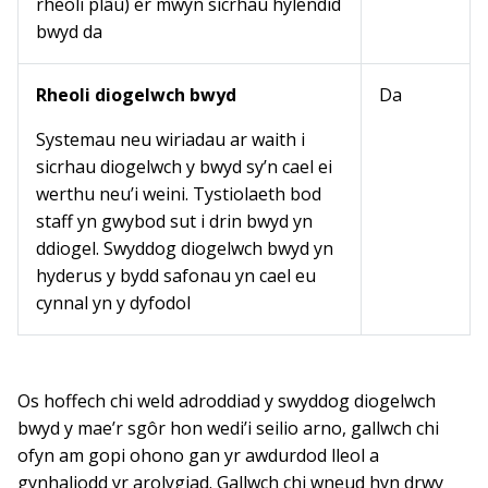
rheoli plâu) er mwyn sicrhau hylendid
bwyd da
Rheoli diogelwch bwyd
Da
Systemau neu wiriadau ar waith i
sicrhau diogelwch y bwyd sy’n cael ei
werthu neu’i weini. Tystiolaeth bod
staff yn gwybod sut i drin bwyd yn
ddiogel. Swyddog diogelwch bwyd yn
hyderus y bydd safonau yn cael eu
cynnal yn y dyfodol
Os hoffech chi weld adroddiad y swyddog diogelwch
bwyd y mae’r sgôr hon wedi’i seilio arno, gallwch chi
ofyn am gopi ohono gan yr awdurdod lleol a
gynhaliodd yr arolygiad. Gallwch chi wneud hyn drwy