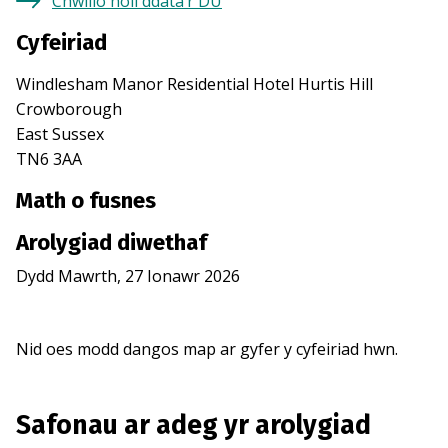
Chwilio holl ddata’r DU
Cyfeiriad
Windlesham Manor Residential Hotel Hurtis Hill
Crowborough
East Sussex
TN6 3AA
Math o fusnes
Arolygiad diwethaf
Dydd Mawrth, 27 Ionawr 2026
Nid oes modd dangos map ar gyfer y cyfeiriad hwn.
Safonau ar adeg yr arolygiad