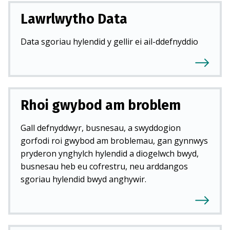
Lawrlwytho Data
Data sgoriau hylendid y gellir ei ail-ddefnyddio
Rhoi gwybod am broblem
Gall defnyddwyr, busnesau, a swyddogion
gorfodi roi gwybod am broblemau, gan gynnwys
pryderon ynghylch hylendid a diogelwch bwyd,
busnesau heb eu cofrestru, neu arddangos
sgoriau hylendid bwyd anghywir.