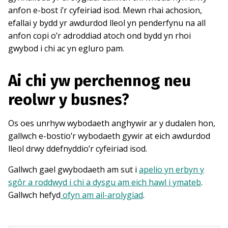
anfon e-bost i’r cyfeiriad isod. Mewn rhai achosion,
efallai y bydd yr awdurdod lleol yn penderfynu na all
anfon copi o’r adroddiad atoch ond bydd yn rhoi
gwybod i chi ac yn egluro pam.
Ai chi yw perchennog neu
reolwr y busnes?
Os oes unrhyw wybodaeth anghywir ar y dudalen hon,
gallwch e-bostio’r wybodaeth gywir at eich awdurdod
lleol drwy ddefnyddio’r cyfeiriad isod.
Gallwch gael gwybodaeth am sut i
apelio yn erbyn y
sgôr a roddwyd i chi a dysgu am eich hawl i ymateb
.
Gallwch hefyd
ofyn am ail-arolygiad
.