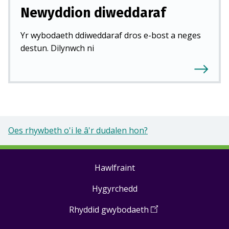
Newyddion diweddaraf
Yr wybodaeth ddiweddaraf dros e-bost a neges
destun. Dilynwch ni
Oes rhywbeth o'i le â'r dudalen hon?
Hawlfraint
Footer
Hygyrchedd
links
Rhyddid gwybodaeth
(
Open
in