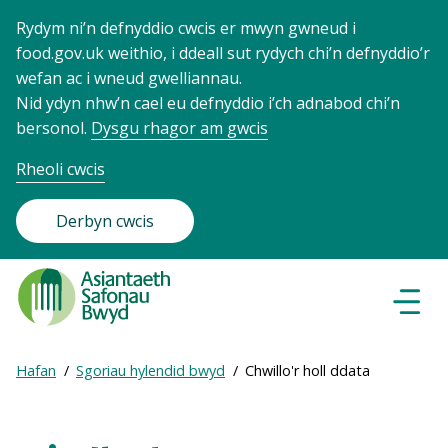
Rydym ni’n defnyddio cwcis er mwyn gwneud i
food.gov.uk weithio, i ddeall sut rydych chi’n defnyddio’r
wefan ac i wneud gwelliannau.
Nid ydyn nhw’n cael eu defnyddio i’ch adnabod chi’n
bersonol.
Dysgu rhagor am gwcis
Rheoli cwcis
Derbyn cwcis
Food
Standards
Dewisl
Llywio
Agency
-
Expand
Hafan
Sgoriau hylendid bwyd
Chwillo'r holl ddata
Frontpage
Breadcrumb
breadcrumb
navigation