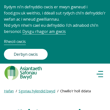
Rydym ni’n defnyddio cwcis er mwyn gwneud i
food.gov.uk weithio, i ddeall sut rydych chi’n defnyddio’r
wefan ac i wneud gwelliannau.
Nid ydyn nhw’n cael eu defnyddio i’ch adnabod chi’n
bersonol.
Dysgu rhagor am gwcis
Rheoli cwcis
Derbyn cwcis
Food
Standards
Dewisl
Llywio
Agency
-
Expand
Hafan
Sgoriau hylendid bwyd
Chwillo'r holl ddata
Frontpage
Breadcrumb
breadcrumb
navigation