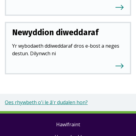
Newyddion diweddaraf
Yr wybodaeth ddiweddaraf dros e-bost a neges
destun. Dilynwch ni
Oes rhywbeth o'i le â'r dudalen hon?
Hawlfraint
Footer