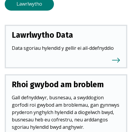
d
Lawrlwytho
)
Lawrlwytho Data
Data sgoriau hylendid y gellir ei ail-ddefnyddio
Rhoi gwybod am broblem
Gall defnyddwyr, busnesau, a swyddogion
gorfodi roi gwybod am broblemau, gan gynnwys
pryderon ynghylch hylendid a diogelwch bwyd,
busnesau heb eu cofrestru, neu arddangos
sgoriau hylendid bwyd anghywir.