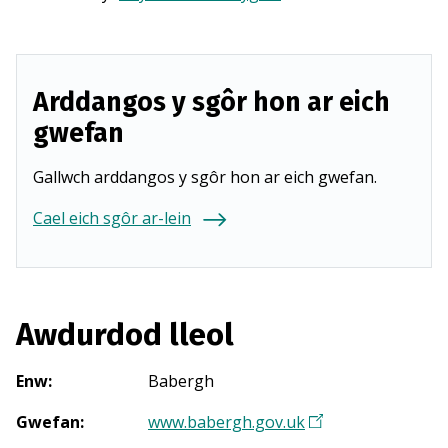
Arddangos y sgôr hon ar eich
gwefan
Gallwch arddangos y sgôr hon ar eich gwefan.
Cael eich sgôr ar-lein
Awdurdod lleol
Enw
:
Babergh
Gwefan
:
www.babergh.gov.uk
(
Y