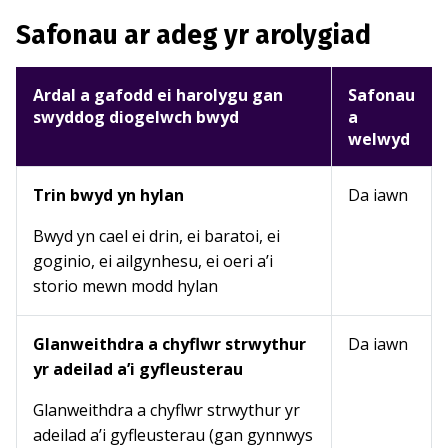
Safonau ar adeg yr arolygiad
Ardal a gafodd ei harolygu gan
Safonau
swyddog diogelwch bwyd
a
welwyd
Trin bwyd yn hylan
Da iawn
Bwyd yn cael ei drin, ei baratoi, ei
goginio, ei ailgynhesu, ei oeri a’i
storio mewn modd hylan
Glanweithdra a chyflwr strwythur
Da iawn
yr adeilad a’i gyfleusterau
Glanweithdra a chyflwr strwythur yr
adeilad a’i gyfleusterau (gan gynnwys