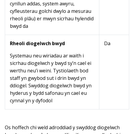
cynllun addas, system awyru,
cyfleusterau golchi dwylo a mesurau
rheoli plâu) er mwyn sicrhau hylendid
bwyd da
Rheoli diogelwch bwyd
Da
Systemau neu wiriadau ar waith i
sicrhau diogelwch y bwyd sy’n cael ei
werthu neu’i weini. Tystiolaeth bod
staff yn gwybod sut i drin bwyd yn
ddiogel. Swyddog diogelwch bwyd yn
hyderus y bydd safonau yn cael eu
cynnal yn y dyfodol
Os hoffech chi weld adroddiad y swyddog diogelwch