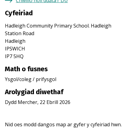
Chwilio holl ddata’r DU
Cyfeiriad
Hadleigh Community Primary School. Hadleigh
Station Road
Hadleigh
IPSWICH
IP7 5HQ
Math o fusnes
Ysgol/coleg / prifysgol
Arolygiad diwethaf
Dydd Mercher, 22 Ebrill 2026
Nid oes modd dangos map ar gyfer y cyfeiriad hwn.