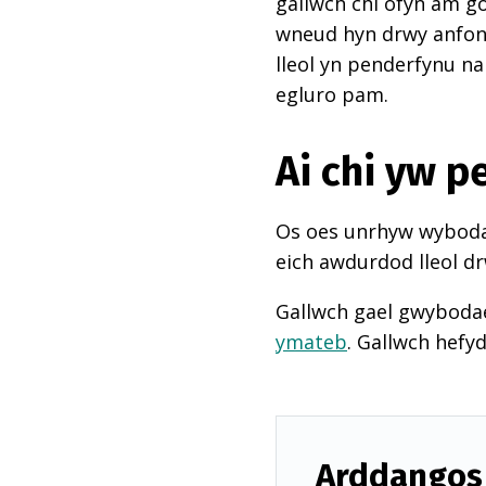
gallwch chi ofyn am go
wneud hyn drwy anfon e
lleol yn penderfynu na
egluro pam.
Ai chi yw 
Os oes unrhyw wybodae
eich awdurdod lleol dr
Gallwch gael gwyboda
ymateb
. Gallwch hefy
Arddangos 