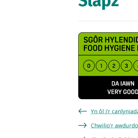
Slapz
Yn ôl i’r canlynia
Chwilio’r awdurdo