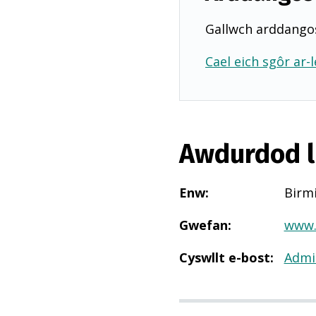
Gallwch arddangos
Cael eich sgôr ar-l
Awdurdod l
Enw
:
Birm
Gwefan
:
www.
Cyswllt e-bost
:
Admi