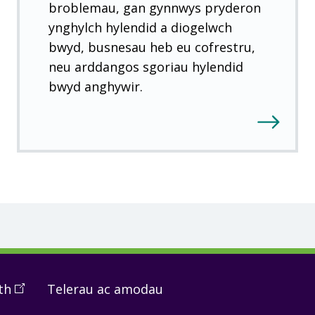
broblemau, gan gynnwys pryderon
ynghylch hylendid a diogelwch
bwyd, busnesau heb eu cofrestru,
neu arddangos sgoriau hylendid
bwyd anghywir.
th
(
Open
Telerau ac amodau
in