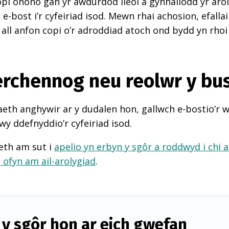
pi ohono gan yr awdurdod lleol a gynhaliodd yr arol
-bost i’r cyfeiriad isod. Mewn rhai achosion, efall
 all anfon copi o’r adroddiad atoch ond bydd yn rhoi
perchennog neu reolwr y bu
th anghywir ar y dudalen hon, gallwch e-bostio’r 
wy ddefnyddio’r cyfeiriad isod.
eth am sut i
apelio yn erbyn y sgôr a roddwyd i chi 
d
ofyn am ail-arolygiad
.
y sgôr hon ar eich gwefan