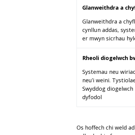
Glanweithdra a chyf
Glanweithdra a chyfl
cynllun addas, syste
er mwyn sicrhau hy
Rheoli diogelwch b
Systemau neu wiriad
neu’i weini. Tystiol
Swyddog diogelwch b
dyfodol
Os hoffech chi weld ad