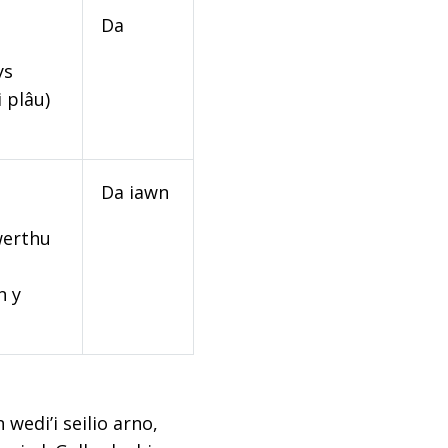
Da
ys
 plâu)
Da iawn
werthu
n y
edi’i seilio arno,