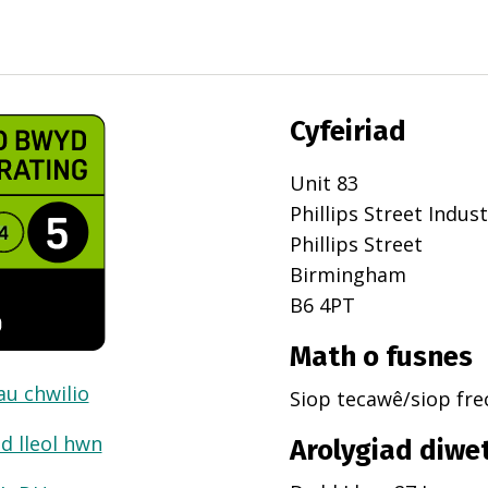
Cyfeiriad
Unit 83
Phillips Street Indust
Phillips Street
Birmingham
B6 4PT
Math o fusnes
dau chwilio
Siop tecawê/siop fr
d lleol hwn
Arolygiad diwe