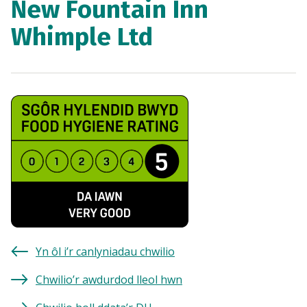
New Fountain Inn
Whimple Ltd
Yn ôl i’r canlyniadau chwilio
Chwilio’r awdurdod lleol hwn