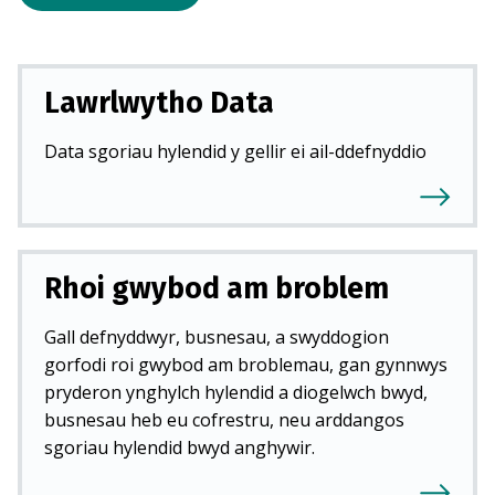
Lawrlwytho Data
Data sgoriau hylendid y gellir ei ail-ddefnyddio
Rhoi gwybod am broblem
Gall defnyddwyr, busnesau, a swyddogion
gorfodi roi gwybod am broblemau, gan gynnwys
pryderon ynghylch hylendid a diogelwch bwyd,
busnesau heb eu cofrestru, neu arddangos
sgoriau hylendid bwyd anghywir.