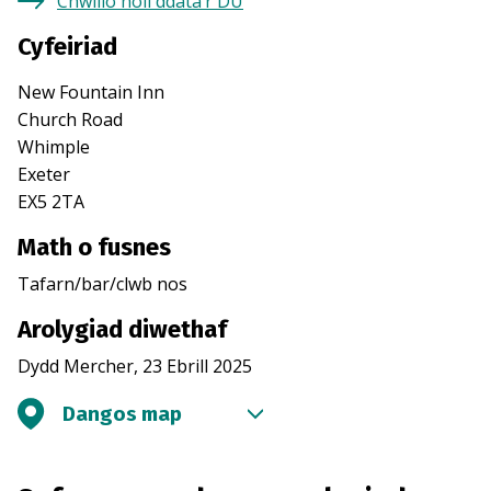
Chwilio holl ddata’r DU
Cyfeiriad
New Fountain Inn
Church Road
Whimple
Exeter
EX5 2TA
Math o fusnes
Tafarn/bar/clwb nos
Arolygiad diwethaf
Dydd Mercher, 23 Ebrill 2025
Dangos map