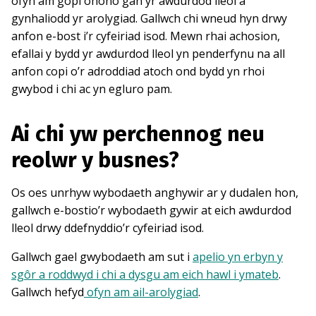
ofyn am gopi ohono gan yr awdurdod lleol a
gynhaliodd yr arolygiad. Gallwch chi wneud hyn drwy
anfon e-bost i’r cyfeiriad isod. Mewn rhai achosion,
efallai y bydd yr awdurdod lleol yn penderfynu na all
anfon copi o’r adroddiad atoch ond bydd yn rhoi
gwybod i chi ac yn egluro pam.
Ai chi yw perchennog neu
reolwr y busnes?
Os oes unrhyw wybodaeth anghywir ar y dudalen hon,
gallwch e-bostio’r wybodaeth gywir at eich awdurdod
lleol drwy ddefnyddio’r cyfeiriad isod.
Gallwch gael gwybodaeth am sut i
apelio yn erbyn y
sgôr a roddwyd i chi a dysgu am eich hawl i ymateb
.
Gallwch hefyd
ofyn am ail-arolygiad
.