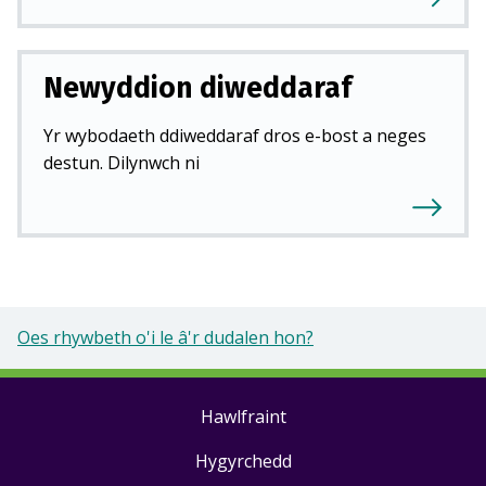
Newyddion diweddaraf
Yr wybodaeth ddiweddaraf dros e-bost a neges
destun. Dilynwch ni
Oes rhywbeth o'i le â'r dudalen hon?
Hawlfraint
Footer
Hygyrchedd
links