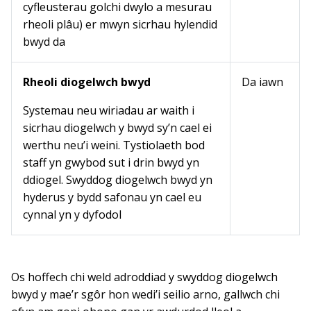
cyfleusterau golchi dwylo a mesurau
rheoli plâu) er mwyn sicrhau hylendid
bwyd da
Rheoli diogelwch bwyd
Da iawn
Systemau neu wiriadau ar waith i
sicrhau diogelwch y bwyd sy’n cael ei
werthu neu’i weini. Tystiolaeth bod
staff yn gwybod sut i drin bwyd yn
ddiogel. Swyddog diogelwch bwyd yn
hyderus y bydd safonau yn cael eu
cynnal yn y dyfodol
Os hoffech chi weld adroddiad y swyddog diogelwch
bwyd y mae’r sgôr hon wedi’i seilio arno, gallwch chi