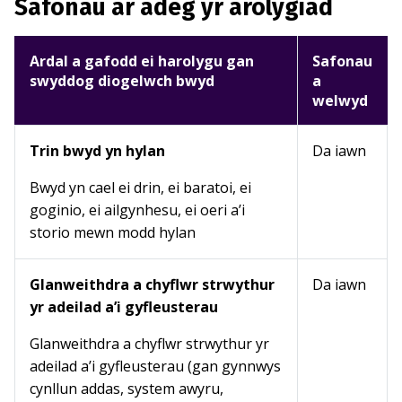
Safonau ar adeg yr arolygiad
Ardal a gafodd ei harolygu gan
Safonau
swyddog diogelwch bwyd
a
welwyd
Trin bwyd yn hylan
Da iawn
Bwyd yn cael ei drin, ei baratoi, ei
goginio, ei ailgynhesu, ei oeri a’i
storio mewn modd hylan
Glanweithdra a chyflwr strwythur
Da iawn
yr adeilad a’i gyfleusterau
Glanweithdra a chyflwr strwythur yr
adeilad a’i gyfleusterau (gan gynnwys
cynllun addas, system awyru,