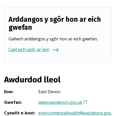
Arddangos y sgôr hon ar eich
gwefan
Gallwch arddangos y sgôr hon ar eich gwefan.
Cael eich sgôr ar-lein
Awdurdod lleol
Enw
:
East Devon
Gwefan
:
www.eastdevon.gov.uk
(
Y
Cyswllt e-bost
:
environmentalhealth@eastdevon.gov.
n