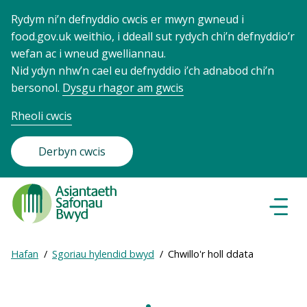
Rydym ni’n defnyddio cwcis er mwyn gwneud i
food.gov.uk weithio, i ddeall sut rydych chi’n defnyddio’r
wefan ac i wneud gwelliannau.
Nid ydyn nhw’n cael eu defnyddio i’ch adnabod chi’n
bersonol.
Dysgu rhagor am gwcis
Rheoli cwcis
Derbyn cwcis
Food
Standards
Dewisl
Llywio
Agency
-
Expand
Hafan
Sgoriau hylendid bwyd
Chwillo'r holl ddata
Frontpage
Breadcrumb
breadcrumb
navigation