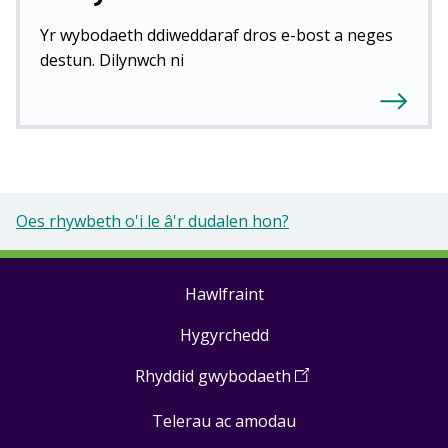
Yr wybodaeth ddiweddaraf dros e-bost a neges
destun. Dilynwch ni
Oes rhywbeth o'i le â'r dudalen hon?
Hawlfraint
Footer
Hygyrchedd
links
Rhyddid gwybodaeth
(
Open
in
Telerau ac amodau
a