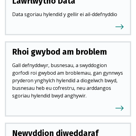
Lawrlwytho Data
Data sgoriau hylendid y gellir ei ail-ddefnyddio
Rhoi gwybod am broblem
Gall defnyddwyr, busnesau, a swyddogion
gorfodi roi gwybod am broblemau, gan gynnwys
pryderon ynghylch hylendid a diogelwch bwyd,
busnesau heb eu cofrestru, neu arddangos
sgoriau hylendid bwyd anghywir.
Newyddion diweddaraf