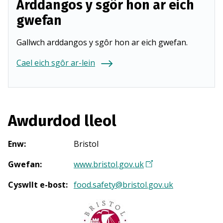
Arddangos y sgôr hon ar eich
gwefan
Gallwch arddangos y sgôr hon ar eich gwefan.
Cael eich sgôr ar-lein
Awdurdod lleol
Enw
:
Bristol
Gwefan
:
www.bristol.gov.uk
(
Y
Cyswllt e-bost
:
food.safety@bristol.gov.uk
n
a
g