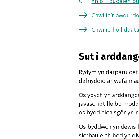
Yn ôl i dudalen b
Chwilio’r awdurdo
Chwilio holl ddat
Sut i arddang
Rydym yn darparu deth
defnyddio ar wefannau,
Os ydych yn arddangos
javascript lle bo mod
os bydd eich sgôr yn 
Os byddwch yn dewis l
sicrhau eich bod yn di