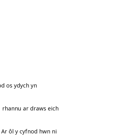
od os ydych yn
u rhannu ar draws eich
 Ar ôl y cyfnod hwn ni