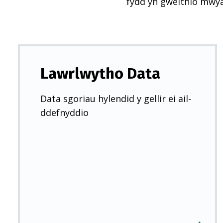
fydd yn gweithio mwy
Lawrlwytho Data
Data sgoriau hylendid y gellir ei ail-
ddefnyddio