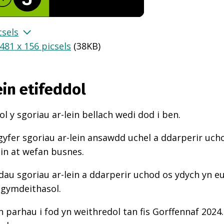
csels
481 x 156 picsels
(
38KB
)
ein etifeddol
l y sgoriau ar-lein bellach wedi dod i ben.
gyfer sgoriau ar-lein ansawdd uchel a ddarperir uch
ein at wefan busnes.
au sgoriau ar-lein a ddarperir uchod os ydych yn e
 gymdeithasol.
n parhau i fod yn weithredol tan fis Gorffennaf 2024.