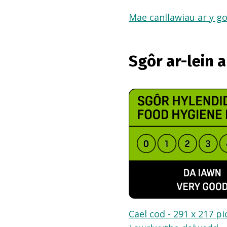
Mae canllawiau ar y go
Sgôr ar-lein 
Cael cod - 291 x 217 pi