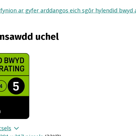
fynion ar gyfer arddangos eich sgôr hylendid bwyd ar
ansawdd uchel
csels