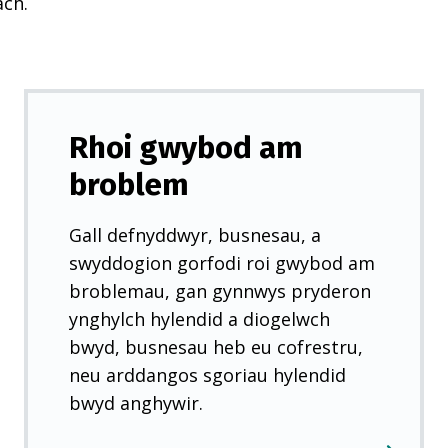
ach.
Rhoi gwybod am
broblem
Gall defnyddwyr, busnesau, a
swyddogion gorfodi roi gwybod am
broblemau, gan gynnwys pryderon
ynghylch hylendid a diogelwch
bwyd, busnesau heb eu cofrestru,
neu arddangos sgoriau hylendid
bwyd anghywir.