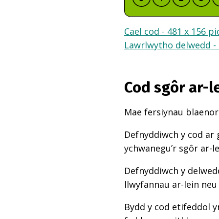
Cael cod - 481 x 156 pi
Lawrlwytho delwedd - 
Cod sgôr ar-l
Mae fersiynau blaenoro
Defnyddiwch y cod ar 
ychwanegu’r sgôr ar-l
Defnyddiwch y delwedd
llwyfannau ar-lein neu
Bydd y cod etifeddol y