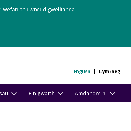
’r wefan ac i wneud gwelliannau.
English
Cymraeg
esau
Ein gwaith
Amdanom ni