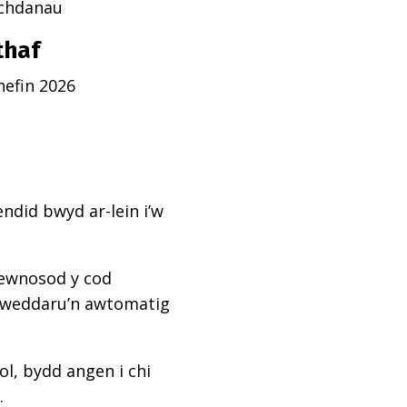
echdanau
thaf
efin 2026
ndid bwyd ar-lein i’w
mewnosod y cod
diweddaru’n awtomatig
l, bydd angen i chi
.