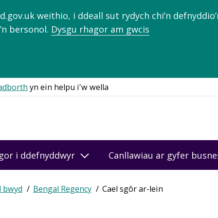
gov.uk weithio, i ddeall sut rydych chi’n defnyddio
’n bersonol.
Dysgu rhagor am gwcis
adborth
yn ein helpu i'w wella
gor i ddefnyddwyr
Canllawiau ar gyfer busn
d bwyd
Bengal Regency
Cael sgôr ar-lein