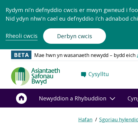
Rydym ni’n defnyddio cwcis er mwyn gwneud i food.
Nid ydyn nhw’n cael eu defnyddio i’ch adnabod chi
Rheoli cwcis
Derbyn cwcis
BETA
Mae hwn yn wasanaeth newydd – bydd eich
Food
Cysylltu
Standards
Agency
-
Newyddion a Rhybuddion
Cyn
Frontpage
Expand
Hafan
Sgoriau hylendi
Breadcrumb
breadcrumb
navigation