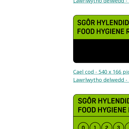
Lawrlwytho delwedd - 
Cael cod - 540 x 166 pi
Lawrlwytho delwedd - 