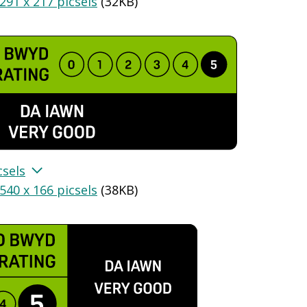
291 x 217 picsels
(
32KB
)
csels
540 x 166 picsels
(
38KB
)