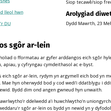
usnes
Siop tecawê/siop fr
d lleol hwn
Arolygiad diwe
Dydd Mawrth, 23 Meh
a’r DU
os sgôr ar-lein
oliad o fformatau ar gyfer arddangos eich sgôr hyle
 apiau, y cyfryngau cymdeithasol ac e-byst.
 eich sgôr ar-lein, rydym yn argymell eich bod yn 
d. Mae hyn oherwydd bod y cod wedi’i ddatblygu i d
newid. Bydd dim ond angen gwneud hyn unwaith.
awrlwytho’r ddelwedd a’i huwchlwytho’n uniongyrcho
weddaru'r sgôr ar-lein os bydd yn newid yn y dyfodol