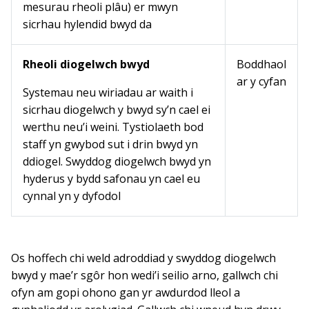
mesurau rheoli plâu) er mwyn
sicrhau hylendid bwyd da
Rheoli diogelwch bwyd
Boddhaol
ar y cyfan
Systemau neu wiriadau ar waith i
sicrhau diogelwch y bwyd sy’n cael ei
werthu neu’i weini. Tystiolaeth bod
staff yn gwybod sut i drin bwyd yn
ddiogel. Swyddog diogelwch bwyd yn
hyderus y bydd safonau yn cael eu
cynnal yn y dyfodol
Os hoffech chi weld adroddiad y swyddog diogelwch
bwyd y mae’r sgôr hon wedi’i seilio arno, gallwch chi
ofyn am gopi ohono gan yr awdurdod lleol a