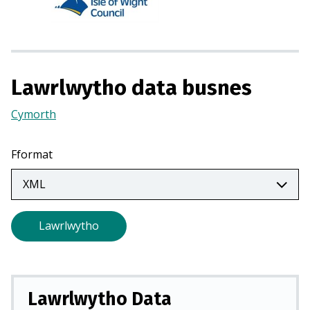
g
o
r
m
Lawrlwytho data busnes
e
w
Cymorth
(Yn
n
agor
t
mewn
a
Fformat
tab
b
newydd)
n
e
w
Lawrlwytho
y
d
d
)
Lawrlwytho Data