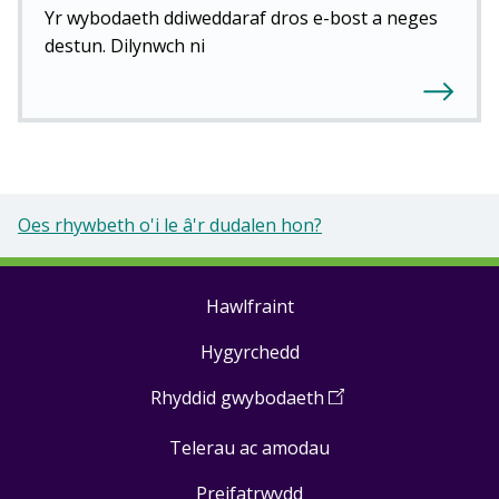
Yr wybodaeth ddiweddaraf dros e-bost a neges
destun. Dilynwch ni
Oes rhywbeth o'i le â'r dudalen hon?
Hawlfraint
Footer
Hygyrchedd
links
Rhyddid gwybodaeth
(
Open
in
Telerau ac amodau
a
new
Preifatrwydd