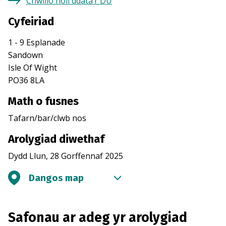
Chwilio holl ddata’r DU
Cyfeiriad
1 - 9 Esplanade
Sandown
Isle Of Wight
PO36 8LA
Math o fusnes
Tafarn/bar/clwb nos
Arolygiad diwethaf
Dydd Llun, 28 Gorffennaf 2025
Dangos map
Safonau ar adeg yr arolygiad