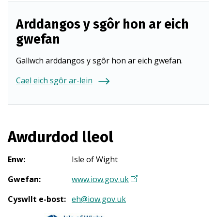
Arddangos y sgôr hon ar eich
gwefan
Gallwch arddangos y sgôr hon ar eich gwefan.
Cael eich sgôr ar-lein
Awdurdod lleol
Enw
:
Isle of Wight
Gwefan
:
www.iow.gov.uk
(
Y
Cyswllt e-bost
:
eh@iow.gov.uk
n
a