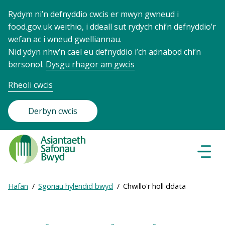
Rydym ni’n defnyddio cwcis er mwyn gwneud i
food.gov.uk weithio, i ddeall sut rydych chi’n defnyddio’r
wefan ac i wneud gwelliannau.
Nid ydyn nhw’n cael eu defnyddio i’ch adnabod chi’n
bersonol.
Dysgu rhagor am gwcis
Rheoli cwcis
Derbyn cwcis
Food
Standards
Dewisl
Llywio
Agency
-
Expand
Hafan
Sgoriau hylendid bwyd
Chwillo'r holl ddata
Frontpage
Breadcrumb
breadcrumb
navigation