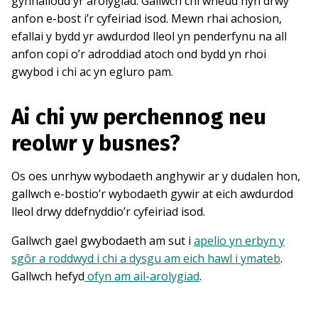
gynhaliodd yr arolygiad. Gallwch chi wneud hyn drwy
anfon e-bost i’r cyfeiriad isod. Mewn rhai achosion,
efallai y bydd yr awdurdod lleol yn penderfynu na all
anfon copi o’r adroddiad atoch ond bydd yn rhoi
gwybod i chi ac yn egluro pam.
Ai chi yw perchennog neu
reolwr y busnes?
Os oes unrhyw wybodaeth anghywir ar y dudalen hon,
gallwch e-bostio’r wybodaeth gywir at eich awdurdod
lleol drwy ddefnyddio’r cyfeiriad isod.
Gallwch gael gwybodaeth am sut i
apelio yn erbyn y
sgôr a roddwyd i chi a dysgu am eich hawl i ymateb
.
Gallwch hefyd
ofyn am ail-arolygiad
.