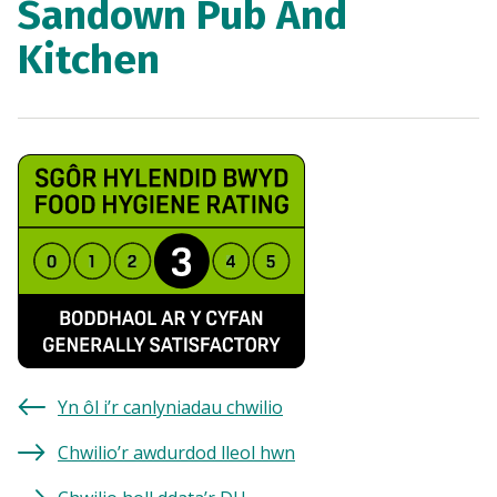
Sandown Pub And
Kitchen
Yn ôl i’r canlyniadau chwilio
Chwilio’r awdurdod lleol hwn