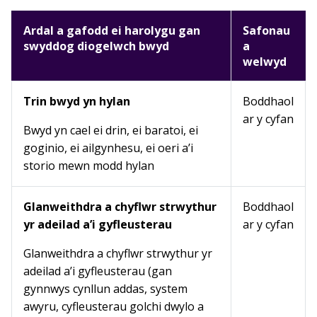
Ardal a gafodd ei harolygu gan
Safonau
swyddog diogelwch bwyd
a
welwyd
Trin bwyd yn hylan
Boddhaol
ar y cyfan
Bwyd yn cael ei drin, ei baratoi, ei
goginio, ei ailgynhesu, ei oeri a’i
storio mewn modd hylan
Glanweithdra a chyflwr strwythur
Boddhaol
yr adeilad a’i gyfleusterau
ar y cyfan
Glanweithdra a chyflwr strwythur yr
adeilad a’i gyfleusterau (gan
gynnwys cynllun addas, system
awyru, cyfleusterau golchi dwylo a