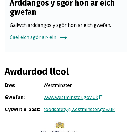
Arddangos y sgôr hon ar eich
gwefan
Gallwch arddangos y sgôr hon ar eich gwefan.
Cael eich sgôr ar-lein
Awdurdod lleol
Enw
:
Westminster
Gwefan
:
www.westminster.gov.uk
(
Y
Cyswllt e-bost
:
foodsafety@westminster.gov.uk
n
a
g