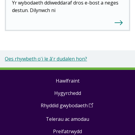
Yr wybodaeth ddiweddaraf dros e-bost a neges
destun. Dilynwch ni
Oes rhywbeth o'i le â'r dudalen hon?
Hawlfraint
Footer
Hygyrchedd
links
Rhyddid gwybodaeth
(
Open
in
Telerau ac amodau
a
new
Preifatrwydd