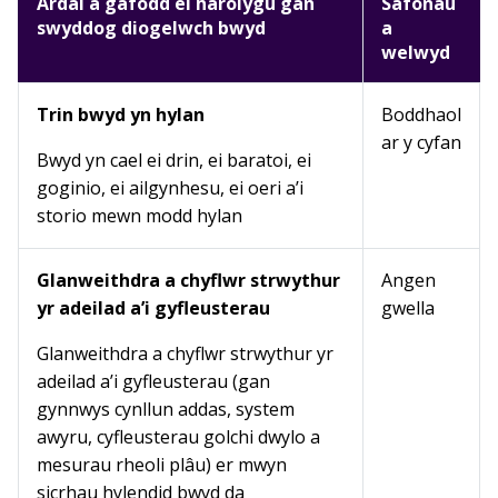
Ardal a gafodd ei harolygu gan
Safonau
swyddog diogelwch bwyd
a
welwyd
Trin bwyd yn hylan
Boddhaol
ar y cyfan
Bwyd yn cael ei drin, ei baratoi, ei
goginio, ei ailgynhesu, ei oeri a’i
storio mewn modd hylan
Glanweithdra a chyflwr strwythur
Angen
yr adeilad a’i gyfleusterau
gwella
Glanweithdra a chyflwr strwythur yr
adeilad a’i gyfleusterau (gan
gynnwys cynllun addas, system
awyru, cyfleusterau golchi dwylo a
mesurau rheoli plâu) er mwyn
sicrhau hylendid bwyd da