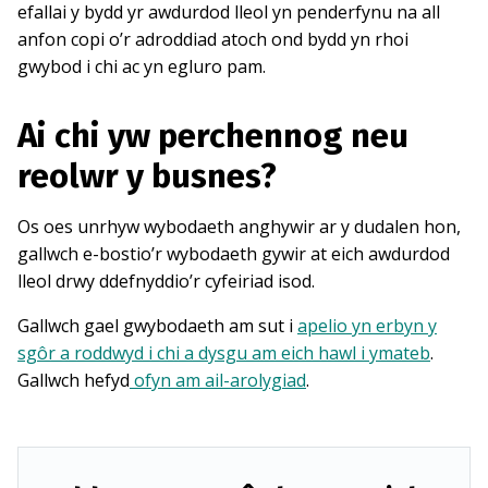
efallai y bydd yr awdurdod lleol yn penderfynu na all
anfon copi o’r adroddiad atoch ond bydd yn rhoi
gwybod i chi ac yn egluro pam.
Ai chi yw perchennog neu
reolwr y busnes?
Os oes unrhyw wybodaeth anghywir ar y dudalen hon,
gallwch e-bostio’r wybodaeth gywir at eich awdurdod
lleol drwy ddefnyddio’r cyfeiriad isod.
Gallwch gael gwybodaeth am sut i
apelio yn erbyn y
sgôr a roddwyd i chi a dysgu am eich hawl i ymateb
.
Gallwch hefyd
ofyn am ail-arolygiad
.