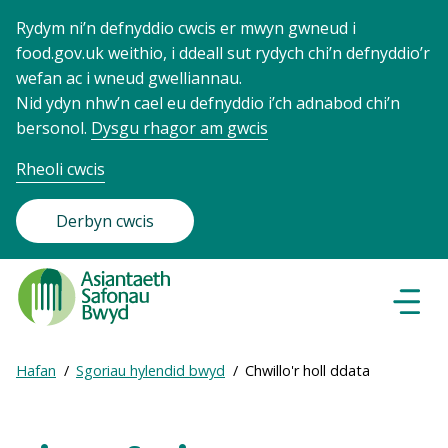
Rydym ni’n defnyddio cwcis er mwyn gwneud i
food.gov.uk weithio, i ddeall sut rydych chi’n defnyddio’r
wefan ac i wneud gwelliannau.
Nid ydyn nhw’n cael eu defnyddio i’ch adnabod chi’n
bersonol.
Dysgu rhagor am gwcis
Rheoli cwcis
Derbyn cwcis
Food
Standards
Dewisl
Llywio
Agency
-
Expand
Hafan
Sgoriau hylendid bwyd
Chwillo'r holl ddata
Frontpage
Breadcrumb
breadcrumb
navigation