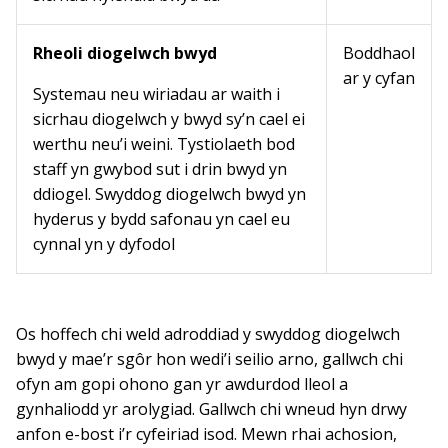
Rheoli diogelwch bwyd
Boddhaol
ar y cyfan
Systemau neu wiriadau ar waith i
sicrhau diogelwch y bwyd sy’n cael ei
werthu neu’i weini. Tystiolaeth bod
staff yn gwybod sut i drin bwyd yn
ddiogel. Swyddog diogelwch bwyd yn
hyderus y bydd safonau yn cael eu
cynnal yn y dyfodol
Os hoffech chi weld adroddiad y swyddog diogelwch
bwyd y mae’r sgôr hon wedi’i seilio arno, gallwch chi
ofyn am gopi ohono gan yr awdurdod lleol a
gynhaliodd yr arolygiad. Gallwch chi wneud hyn drwy
anfon e-bost i’r cyfeiriad isod. Mewn rhai achosion,