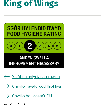
King of Wings
Yn ôl i’r canlyniadau chwilio
Chwilio’r awdurdod lleol hwn
Chwilio holl ddata’r DU