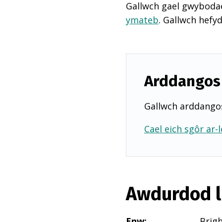
Gallwch gael gwyboda
ymateb
. Gallwch hefy
Arddangos 
Gallwch arddangos
Cael eich sgôr ar-l
Awdurdod l
Enw
:
Brig