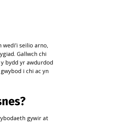
edi’i seilio arno,
ygiad. Gallwch chi
ai y bydd yr awdurdod
 gwybod i chi ac yn
snes?
wybodaeth gywir at