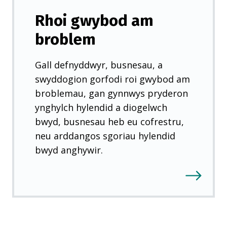
e
Rhoi gwybod am
w
broblem
y
d
Gall defnyddwyr, busnesau, a
d
swyddogion gorfodi roi gwybod am
)
broblemau, gan gynnwys pryderon
ynghylch hylendid a diogelwch
bwyd, busnesau heb eu cofrestru,
neu arddangos sgoriau hylendid
bwyd anghywir.