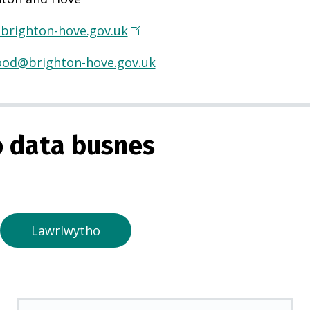
brighton-hove.gov.uk
(
Y
food@brighton-hove.gov.uk
n
a
g
o
 data busnes
r
m
e
w
n
Lawrlwytho
t
a
b
n