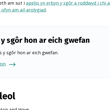
eth am sut i
apelio yn erbyn y sgôr a roddwyd i chi 
d
ofyn am ail-arolygiad
.
y sgôr hon ar eich gwefan
 y sgôr hon ar eich gwefan.
ein
leol
hton and Hove