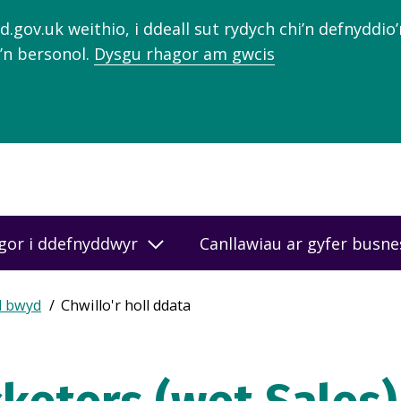
gov.uk weithio, i ddeall sut rydych chi’n defnyddio
’n bersonol.
Dysgu rhagor am gwcis
gor i ddefnyddwyr
Canllawiau ar gyfer busn
d bwyd
Chwillo'r holl ddata