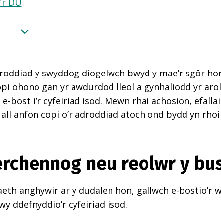
a’r DU
roddiad y swyddog diogelwch bwyd y mae’r sgôr hon w
pi ohono gan yr awdurdod lleol a gynhaliodd yr arol
-bost i’r cyfeiriad isod. Mewn rhai achosion, efall
 all anfon copi o’r adroddiad atoch ond bydd yn rhoi
perchennog neu reolwr y bu
th anghywir ar y dudalen hon, gallwch e-bostio’r 
wy ddefnyddio’r cyfeiriad isod.