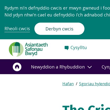
Rydym ni’n defnyddio cwcis er mwyn gwneud i food.
Nid ydyn nhw’n cael eu defnyddio i’ch adnabod chi
Rheoli cwcis
Derbyn cwcis
Food
Cysylltu
Standards
Agency
-
Newyddion a Rhybuddion
Cyn
Frontpage
Expand
Hafan
Sgoriau hylendi
Breadcrumb
breadcrumb
navigation