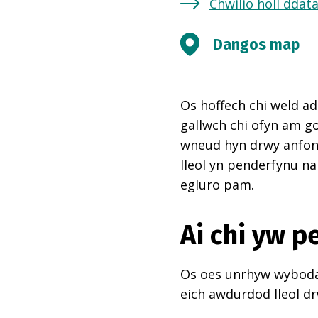
Chwilio holl ddat
Dangos map
Os hoffech chi weld ad
gallwch chi ofyn am go
wneud hyn drwy anfon e
lleol yn penderfynu na
egluro pam.
Ai chi yw 
Os oes unrhyw wybodae
eich awdurdod lleol dr