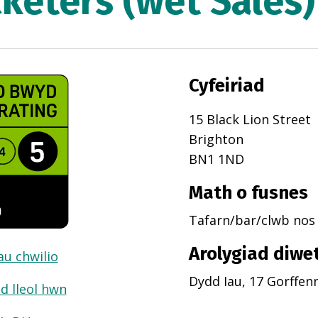
cketers (wet Sales)
Cyfeiriad
15 Black Lion Street
Brighton
BN1 1ND
Math o fusnes
Tafarn/bar/clwb nos
Arolygiad diwe
dau chwilio
Dydd Iau, 17 Gorffen
d lleol hwn