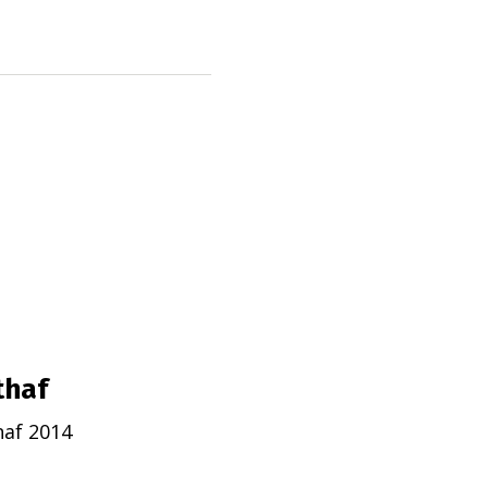
thaf
naf 2014