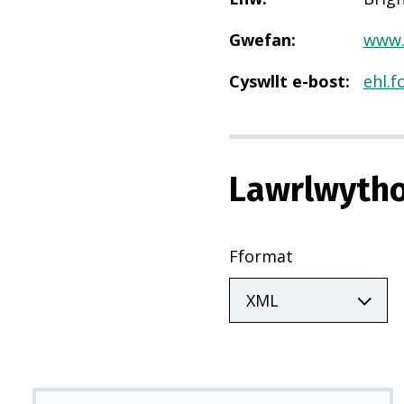
Gwefan
:
www.
Cyswllt e-bost
:
ehl.
Lawrlwytho
Fformat