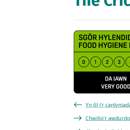
The Cri
Yn ôl i’r canlynia
Chwilio’r awdurdo