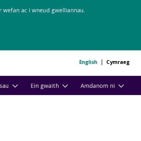
’r wefan ac i wneud gwelliannau.
English
Cymraeg
esau
Ein gwaith
Amdanom ni