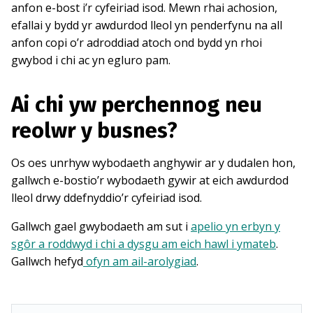
anfon e-bost i’r cyfeiriad isod. Mewn rhai achosion,
efallai y bydd yr awdurdod lleol yn penderfynu na all
anfon copi o’r adroddiad atoch ond bydd yn rhoi
gwybod i chi ac yn egluro pam.
Ai chi yw perchennog neu
reolwr y busnes?
Os oes unrhyw wybodaeth anghywir ar y dudalen hon,
gallwch e-bostio’r wybodaeth gywir at eich awdurdod
lleol drwy ddefnyddio’r cyfeiriad isod.
Gallwch gael gwybodaeth am sut i
apelio yn erbyn y
sgôr a roddwyd i chi a dysgu am eich hawl i ymateb
.
Gallwch hefyd
ofyn am ail-arolygiad
.