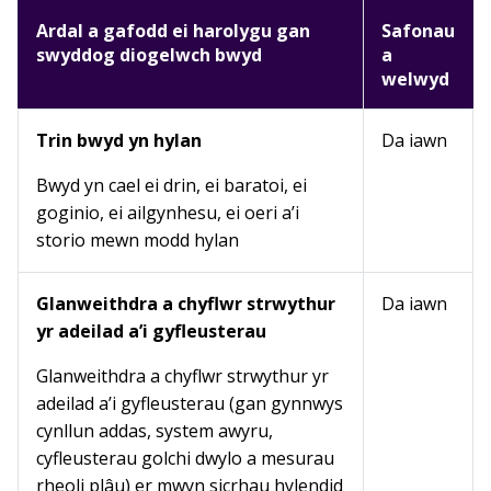
Ardal a gafodd ei harolygu gan
Safonau
swyddog diogelwch bwyd
a
welwyd
Trin bwyd yn hylan
Da iawn
Bwyd yn cael ei drin, ei baratoi, ei
goginio, ei ailgynhesu, ei oeri a’i
storio mewn modd hylan
Glanweithdra a chyflwr strwythur
Da iawn
yr adeilad a’i gyfleusterau
Glanweithdra a chyflwr strwythur yr
adeilad a’i gyfleusterau (gan gynnwys
cynllun addas, system awyru,
cyfleusterau golchi dwylo a mesurau
rheoli plâu) er mwyn sicrhau hylendid