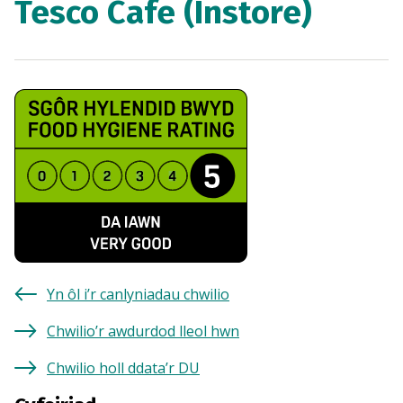
Tesco Cafe (Instore)
Yn ôl i’r canlyniadau chwilio
Chwilio’r awdurdod lleol hwn
Chwilio holl ddata’r DU