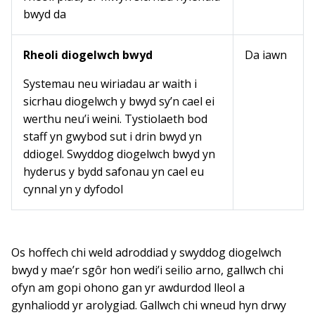
bwyd da
Rheoli diogelwch bwyd
Da iawn
Systemau neu wiriadau ar waith i
sicrhau diogelwch y bwyd sy’n cael ei
werthu neu’i weini. Tystiolaeth bod
staff yn gwybod sut i drin bwyd yn
ddiogel. Swyddog diogelwch bwyd yn
hyderus y bydd safonau yn cael eu
cynnal yn y dyfodol
Os hoffech chi weld adroddiad y swyddog diogelwch
bwyd y mae’r sgôr hon wedi’i seilio arno, gallwch chi
ofyn am gopi ohono gan yr awdurdod lleol a
gynhaliodd yr arolygiad. Gallwch chi wneud hyn drwy