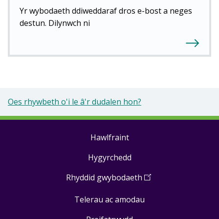
Yr wybodaeth ddiweddaraf dros e-bost a neges
destun. Dilynwch ni
Oes rhywbeth o'i le â'r dudalen hon?
Hawlfraint
Footer
Hygyrchedd
links
Rhyddid gwybodaeth
(
Open
in
Telerau ac amodau
a
new