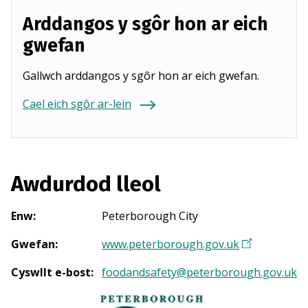
Arddangos y sgôr hon ar eich
gwefan
Gallwch arddangos y sgôr hon ar eich gwefan.
Cael eich sgôr ar-lein
Awdurdod lleol
Enw
:
Peterborough City
Gwefan
:
www.peterborough.gov.uk
(
Y
Cyswllt e-bost
:
foodandsafety@peterborough.gov.uk
n
a