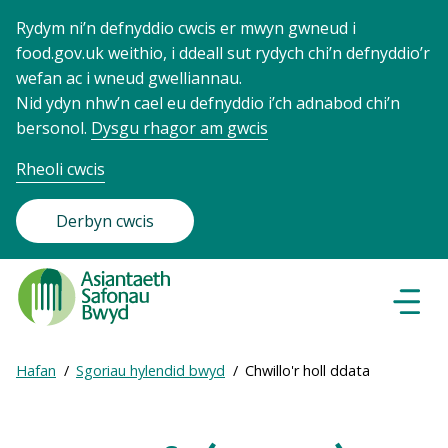
Rydym ni’n defnyddio cwcis er mwyn gwneud i
food.gov.uk weithio, i ddeall sut rydych chi’n defnyddio’r
wefan ac i wneud gwelliannau.
Nid ydyn nhw’n cael eu defnyddio i’ch adnabod chi’n
bersonol.
Dysgu rhagor am gwcis
Rheoli cwcis
Derbyn cwcis
Food
Standards
Dewisl
Llywio
Agency
-
Expand
Hafan
Sgoriau hylendid bwyd
Chwillo'r holl ddata
Frontpage
Breadcrumb
breadcrumb
navigation