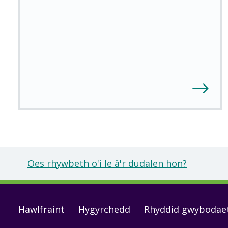
Oes rhywbeth o'i le â'r dudalen hon?
Footer
Hawlfraint
Hygyrchedd
Rhyddid gwybodae