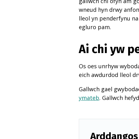
gallwch chi ofyn am go
wneud hyn drwy anfon e
lleol yn penderfynu na
egluro pam.
Ai chi yw 
Os oes unrhyw wybodae
eich awdurdod lleol dr
Gallwch gael gwyboda
ymateb
. Gallwch hefy
Arddangos 