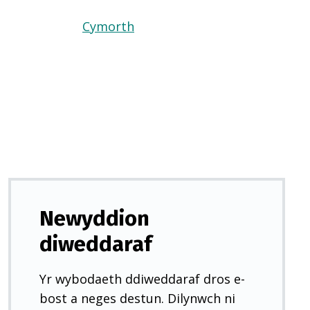
Cymorth
(Yn
agor
mewn
tab
newydd)
Newyddion
diweddaraf
Yr wybodaeth ddiweddaraf dros e-
bost a neges destun. Dilynwch ni