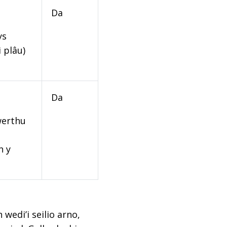
Da
ys
 plâu)
Da
werthu
n y
edi’i seilio arno,