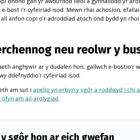
pi ohono gan yr awdurdod lleol a gynhaliodd yr arol
-bost i’r cyfeiriad isod. Mewn rhai achosion, efall
 all anfon copi o’r adroddiad atoch ond bydd yn rhoi
perchennog neu reolwr y bu
th anghywir ar y dudalen hon, gallwch e-bostio’r 
wy ddefnyddio’r cyfeiriad isod.
eth am sut i
apelio yn erbyn y sgôr a roddwyd i chi 
d
ofyn am ail-arolygiad
.
y sgôr hon ar eich gwefan