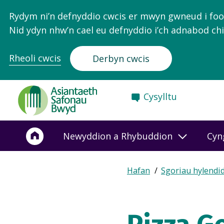
Rydym ni’n defnyddio cwcis er mwyn gwneud i food.
Nid ydyn nhw’n cael eu defnyddio i’ch adnabod chi
Rheoli cwcis
Derbyn cwcis
Food
Cysylltu
Standards
Agency
-
Newyddion a Rhybuddion
Cyn
Frontpage
Expand
Hafan
Sgoriau hylendi
Breadcrumb
breadcrumb
navigation