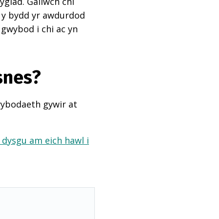
ygiad. Gallwch chi
ai y bydd yr awdurdod
 gwybod i chi ac yn
snes?
wybodaeth gywir at
a dysgu am eich hawl i