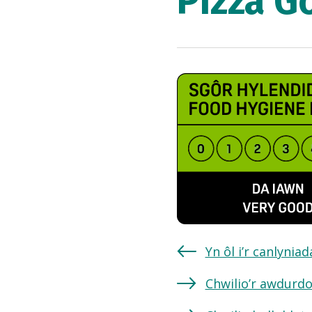
Pizza G
Yn ôl i’r canlynia
Chwilio’r awdurdo