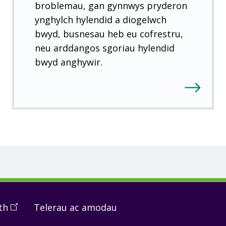
broblemau, gan gynnwys pryderon
ynghylch hylendid a diogelwch
bwyd, busnesau heb eu cofrestru,
neu arddangos sgoriau hylendid
bwyd anghywir.
th
(
Open
Telerau ac amodau
in