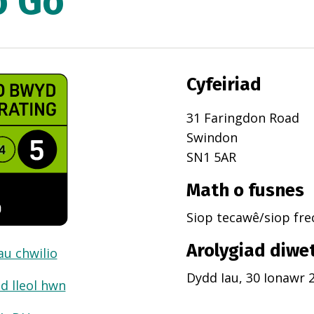
o Go
Cyfeiriad
31 Faringdon Road
Swindon
SN1 5AR
Math o fusnes
Siop tecawê/siop fr
Arolygiad diwe
dau chwilio
Dydd Iau, 30 Ionawr 
d lleol hwn