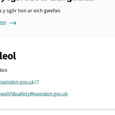
 y sgôr hon ar eich gwefan.
ein
leol
don
swindon.gov.uk
(
Y
health&safety@swindon.gov.uk
n
a
g