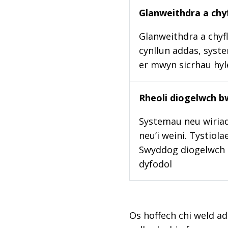
Glanweithdra a chyf
Glanweithdra a chyfl
cynllun addas, syste
er mwyn sicrhau hy
Rheoli diogelwch b
Systemau neu wiriad
neu’i weini. Tystiol
Swyddog diogelwch b
dyfodol
Os hoffech chi weld ad