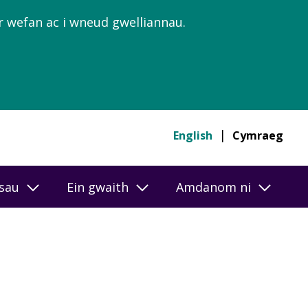
’r wefan ac i wneud gwelliannau.
English
Cymraeg
esau
Ein gwaith
Amdanom ni