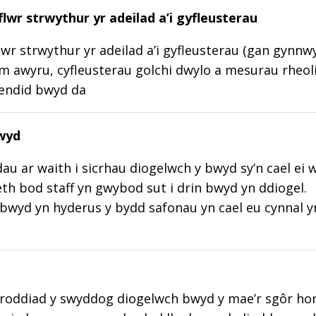
lwr strwythur yr adeilad a’i gyfleusterau
wr strwythur yr adeilad a’i gyfleusterau (gan gynnw
m awyru, cyfleusterau golchi dwylo a mesurau rheoli
lendid bwyd da
wyd
au ar waith i sicrhau diogelwch y bwyd sy’n cael ei 
aeth bod staff yn gwybod sut i drin bwyd yn ddiogel.
wyd yn hyderus y bydd safonau yn cael eu cynnal y
roddiad y swyddog diogelwch bwyd y mae’r sgôr hon w