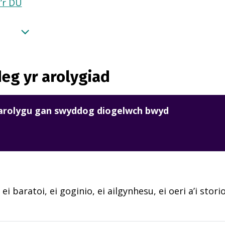
a’r DU
eg yr arolygiad
harolygu gan swyddog diogelwch bwyd
 ei baratoi, ei goginio, ei ailgynhesu, ei oeri a’i sto