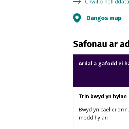
Chwilio holl ddat
Dangos map
Safonau ar ad
Ardal a gafodd ei 
Trin bwyd yn hylan
Bwyd yn cael ei drin,
modd hylan