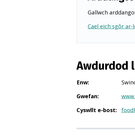
Gallwch arddangos
Cael eich sgôr ar-l
Awdurdod l
Enw
:
Swin
Gwefan
:
www.
Cyswllt e-bost
:
food