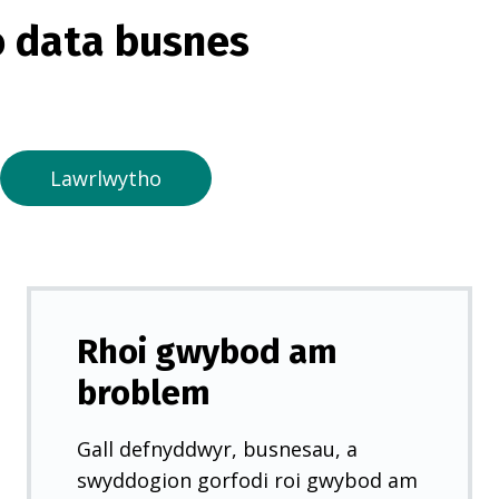
o
 data busnes
r
m
e
w
n
Lawrlwytho
t
a
b
n
e
Rhoi gwybod am
w
broblem
y
d
Gall defnyddwyr, busnesau, a
d
swyddogion gorfodi roi gwybod am
)