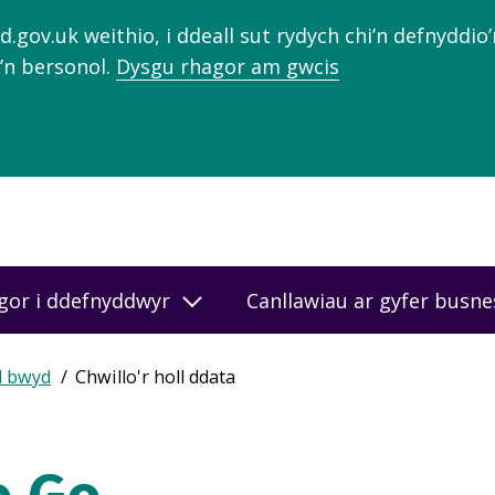
gov.uk weithio, i ddeall sut rydych chi’n defnyddio
’n bersonol.
Dysgu rhagor am gwcis
gor i ddefnyddwyr
Canllawiau ar gyfer busn
d bwyd
Chwillo'r holl ddata