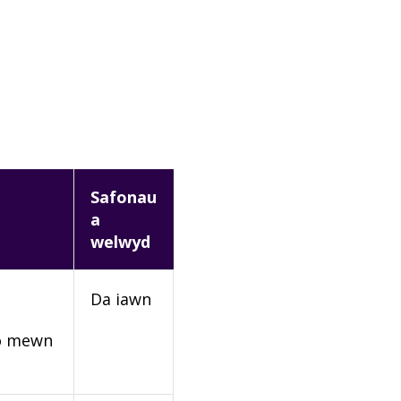
Safonau
a
welwyd
Da iawn
rio mewn