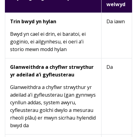
welwyd
Trin bwyd yn hylan
Da iawn
Bwyd yn cael ei drin, ei baratoi, ei
goginio, ei ailgynhesu, ei oeri a’i
storio mewn modd hylan
Glanweithdra a chyflwr strwythur
Da
yr adeilad a’i gyfleusterau
Glanweithdra a chyflwr strwythur yr
adeilad a’i gyfleusterau (gan gynnwys
cynllun addas, system awyru,
cyfleusterau golchi dwylo a mesurau
rheoli plâu) er mwyn sicrhau hylendid
bwyd da