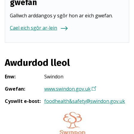
gwefan
Gallwch arddangos y sgôr hon ar eich gwefan.
Cael eich sgôr ar-lein
Awdurdod lleol
Enw
:
Swindon
Gwefan
:
www.swindon.gov.uk
(
Y
Cyswllt e-bost
:
foodhealth&safety@swindon.gov.uk
n
a
g
o
r