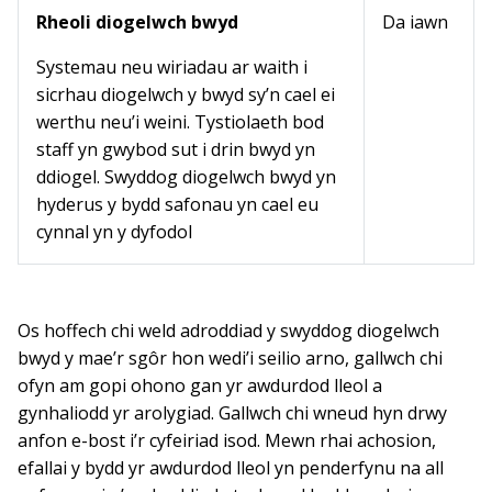
Rheoli diogelwch bwyd
Da iawn
Systemau neu wiriadau ar waith i
sicrhau diogelwch y bwyd sy’n cael ei
werthu neu’i weini. Tystiolaeth bod
staff yn gwybod sut i drin bwyd yn
ddiogel. Swyddog diogelwch bwyd yn
hyderus y bydd safonau yn cael eu
cynnal yn y dyfodol
Os hoffech chi weld adroddiad y swyddog diogelwch
bwyd y mae’r sgôr hon wedi’i seilio arno, gallwch chi
ofyn am gopi ohono gan yr awdurdod lleol a
gynhaliodd yr arolygiad. Gallwch chi wneud hyn drwy
anfon e-bost i’r cyfeiriad isod. Mewn rhai achosion,
efallai y bydd yr awdurdod lleol yn penderfynu na all