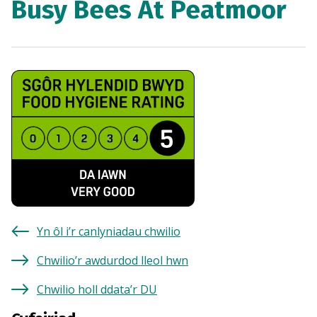
Busy Bees At Peatmoor
Yn ôl i’r canlyniadau chwilio
Chwilio’r awdurdod lleol hwn
Chwilio holl ddata’r DU