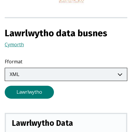
m
e
w
n
Lawrlwytho data busnes
t
a
Cymorth
(Yn
b
agor
n
mewn
Fformat
e
tab
w
newydd)
y
d
Lawrlwytho
d
)
Lawrlwytho Data