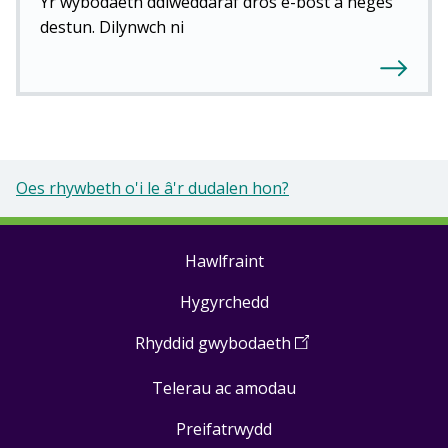
Yr wybodaeth ddiweddaraf dros e-bost a neges
destun. Dilynwch ni
Oes rhywbeth o'i le â'r dudalen hon?
Hawlfraint
Footer
Hygyrchedd
links
Rhyddid gwybodaeth
(
Open
in
Telerau ac amodau
a
new
Preifatrwydd
window
)