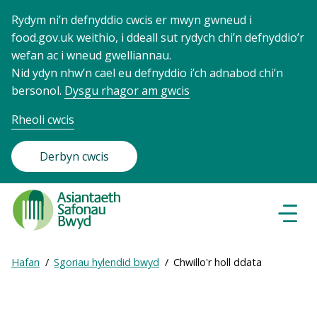
Rydym ni’n defnyddio cwcis er mwyn gwneud i
food.gov.uk weithio, i ddeall sut rydych chi’n defnyddio’r
wefan ac i wneud gwelliannau.
Nid ydyn nhw’n cael eu defnyddio i’ch adnabod chi’n
bersonol.
Dysgu rhagor am gwcis
Rheoli cwcis
Derbyn cwcis
Food
Standards
Dewisl
Llywio
Agency
-
Expand
Hafan
Sgoriau hylendid bwyd
Chwillo'r holl ddata
Frontpage
Breadcrumb
breadcrumb
navigation