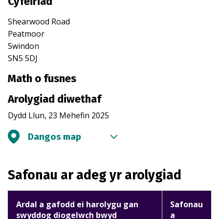
Cyfeiriad
Shearwood Road
Peatmoor
Swindon
SN5 5DJ
Math o fusnes
Arolygiad diwethaf
Dydd Llun, 23 Mehefin 2025
Dangos map
Safonau ar adeg yr arolygiad
Ardal a gafodd ei harolygu gan
Safonau
swyddog diogelwch bwyd
a