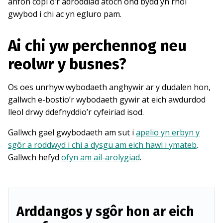
anfon copi o’r adroddiad atoch ond bydd yn rhoi
gwybod i chi ac yn egluro pam.
Ai chi yw perchennog neu
reolwr y busnes?
Os oes unrhyw wybodaeth anghywir ar y dudalen hon,
gallwch e-bostio’r wybodaeth gywir at eich awdurdod
lleol drwy ddefnyddio’r cyfeiriad isod.
Gallwch gael gwybodaeth am sut i
apelio yn erbyn y
sgôr a roddwyd i chi a dysgu am eich hawl i ymateb
.
Gallwch hefyd
ofyn am ail-arolygiad
.
Arddangos y sgôr hon ar eich