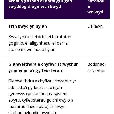
Ardal a gafodd ei harolygu gan
Safonau
swyddog diogelwch bwyd
a
welwyd
Trin bwyd yn hylan
Da iawn
Bwyd yn cael ei drin, ei baratoi, ei
goginio, ei ailgynhesu, ei oeri a’i
storio mewn modd hylan
Glanweithdra a chyflwr strwythur
Boddhaol
yr adeilad a’i gyfleusterau
ar y cyfan
Glanweithdra a chyflwr strwythur yr
adeilad a’i gyfleusterau (gan
gynnwys cynllun addas, system
awyru, cyfleusterau golchi dwylo a
mesurau rheoli plâu) er mwyn
sicrhau hylendid bwyd da