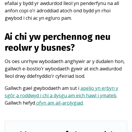
efallai y bydd yr awdurdod lleol yn penderfynu na all
anfon copi o’r adroddiad atoch ond bydd yn rhoi
gwybod i chi ac yn egluro pam.
Ai chi yw perchennog neu
reolwr y busnes?
Os oes unrhyw wybodaeth anghywir ar y dudalen hon,
gallwch e-bostio’r wybodaeth gywir at eich awdurdod
lleol drwy ddefnyddio’r cyfeiriad isod.
Gallwch gael gwybodaeth am sut i
apelio yn erbyn y
sgôr a roddwyd i chi a dysgu am eich hawl i ymateb
.
Gallwch hefyd
ofyn am ail-arolygiad
.