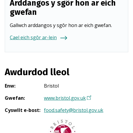
Arddangos y sgôr hon ar eich
gwefan
Gallwch arddangos y sgôr hon ar eich gwefan.
Cael eich sgôr ar-lein
Awdurdod lleol
Enw
:
Bristol
Gwefan
:
www.bristol.gov.uk
(
Y
Cyswllt e-bost
:
food.safety@bristol.gov.uk
n
a
g