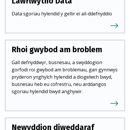
Lawrlwytho Data
Data sgoriau hylendid y gellir ei ail-ddefnyddio
Rhoi gwybod am broblem
Gall defnyddwyr, busnesau, a swyddogion
gorfodi roi gwybod am broblemau, gan gynnwys
pryderon ynghylch hylendid a diogelwch bwyd,
busnesau heb eu cofrestru, neu arddangos
sgoriau hylendid bwyd anghywir.
Newyddion diweddaraf