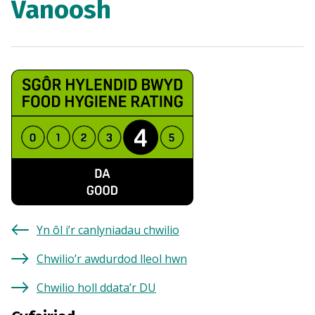
Vanoosh
Yn ôl i’r canlyniadau chwilio
Chwilio’r awdurdod lleol hwn
Chwilio holl ddata’r DU