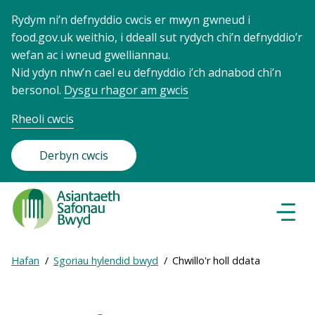
Rydym ni’n defnyddio cwcis er mwyn gwneud i
food.gov.uk weithio, i ddeall sut rydych chi’n defnyddio’r
wefan ac i wneud gwelliannau.
Nid ydyn nhw’n cael eu defnyddio i’ch adnabod chi’n
bersonol.
Dysgu rhagor am gwcis
Rheoli cwcis
Derbyn cwcis
Food
Standards
Dewisl
Llywio
Agency
-
Expand
Hafan
Sgoriau hylendid bwyd
Chwillo'r holl ddata
Frontpage
Breadcrumb
breadcrumb
navigation