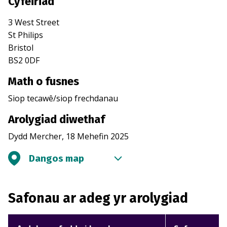
Cyfeiriad
3 West Street
St Philips
Bristol
BS2 0DF
Math o fusnes
Siop tecawê/siop frechdanau
Arolygiad diwethaf
Dydd Mercher, 18 Mehefin 2025
Dangos map
Safonau ar adeg yr arolygiad