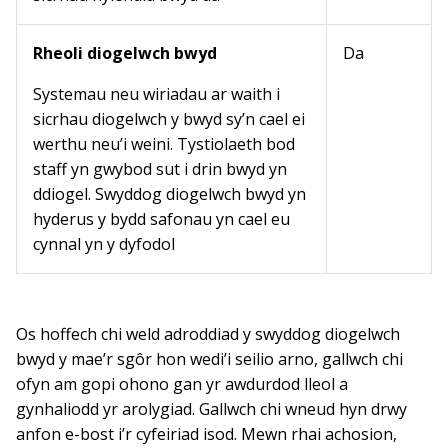
Rheoli diogelwch bwyd
Da
Systemau neu wiriadau ar waith i
sicrhau diogelwch y bwyd sy’n cael ei
werthu neu’i weini. Tystiolaeth bod
staff yn gwybod sut i drin bwyd yn
ddiogel. Swyddog diogelwch bwyd yn
hyderus y bydd safonau yn cael eu
cynnal yn y dyfodol
Os hoffech chi weld adroddiad y swyddog diogelwch
bwyd y mae’r sgôr hon wedi’i seilio arno, gallwch chi
ofyn am gopi ohono gan yr awdurdod lleol a
gynhaliodd yr arolygiad. Gallwch chi wneud hyn drwy
anfon e-bost i’r cyfeiriad isod. Mewn rhai achosion,