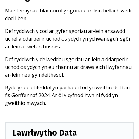
Mae fersiynau blaenorol y sgoriau ar-lein bellach wedi
dod i ben.
Defnyddiwch y cod ar gyfer sgoriau ar-lein ansawdd
uchel a ddarperir uchod os ydych yn ychwanegu’r sgôr
ar-lein at wefan busnes.
Defnyddiwch y delweddau sgoriau ar-lein a ddarperir
uchod os ydych yn eu rhannu ar draws eich llwyfannau
ar-lein neu gymdeithasol.
Bydd y cod etifeddol yn parhau i fod yn weithredol tan
fis Gorffennaf 2024. Ar ôl y cyfnod hwn ni fydd yn
gweithio mwyach.
Lawrlwytho Data