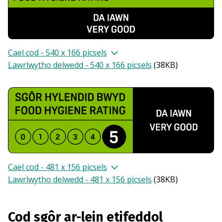
Cael cod - 540 x 166 picsels
Lawrlwytho delwedd - 540 x 166 picsels
(
38KB
)
Cael cod - 481 x 156 picsels
Lawrlwytho delwedd - 481 x 156 picsels
(
38KB
)
Cod sgôr ar-lein etifeddol