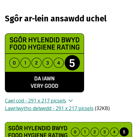
Sgôr ar-lein ansawdd uchel
Cael cod - 291 x 217 picsels
Lawrlwytho delwedd - 291 x 217 picsels
(
32KB
)