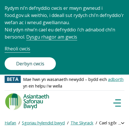
Rydym ni’n defnyddio cwcis er mwyn gwneud i
food.gov.uk weithio, i ddeall sut rydych chi’n defnyddio’r
wefan ac i wneud gwelliannau.
Nid ydyn nhw’n cael eu defnyddio i’ch adnabod chi’n
bersonol.
Dysgu rhagor am gwcis
Rheoli cwcis
Derbyn cwcis
BETA
Mae hwn yn wasanaeth newydd – bydd eich
adborth
yn ein helpu i'w wella
Food
Standards
Dewisl
Llywio
Agency
-
Hafan
Sgoriau hylendid bwyd
The Skyrack
Cael sgôr ar-lei
Exp
Frontpage
Breadcrumb