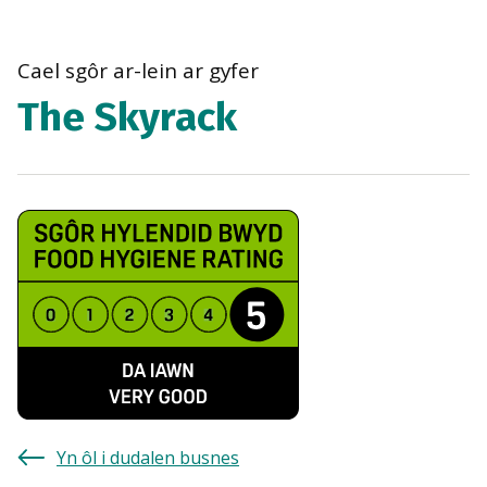
bre
navi
Cael sgôr ar-lein ar gyfer
The Skyrack
Yn ôl i dudalen busnes