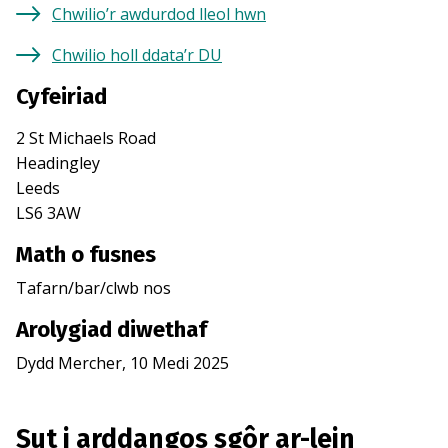
Chwilio’r awdurdod lleol hwn
Chwilio holl ddata’r DU
Cyfeiriad
2 St Michaels Road
Headingley
Leeds
LS6 3AW
Math o fusnes
Tafarn/bar/clwb nos
Arolygiad diwethaf
Dydd Mercher, 10 Medi 2025
Sut i arddangos sgôr ar-lein