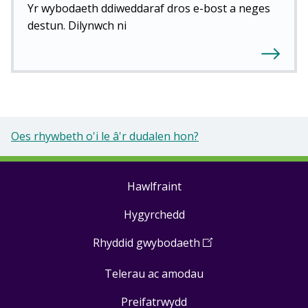
Yr wybodaeth ddiweddaraf dros e-bost a neges
destun. Dilynwch ni
Oes rhywbeth o'i le â'r dudalen hon?
Hawlfraint
Footer
Hygyrchedd
links
Rhyddid gwybodaeth
(
Open
in
Telerau ac amodau
a
new
Preifatrwydd