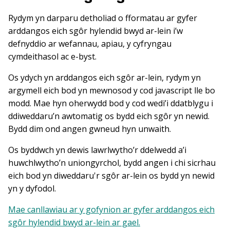
Rydym yn darparu detholiad o fformatau ar gyfer
arddangos eich sgôr hylendid bwyd ar-lein i’w
defnyddio ar wefannau, apiau, y cyfryngau
cymdeithasol ac e-byst.
Os ydych yn arddangos eich sgôr ar-lein, rydym yn
argymell eich bod yn mewnosod y cod javascript lle bo
modd. Mae hyn oherwydd bod y cod wedi’i ddatblygu i
ddiweddaru’n awtomatig os bydd eich sgôr yn newid.
Bydd dim ond angen gwneud hyn unwaith.
Os byddwch yn dewis lawrlwytho’r ddelwedd a’i
huwchlwytho’n uniongyrchol, bydd angen i chi sicrhau
eich bod yn diweddaru'r sgôr ar-lein os bydd yn newid
yn y dyfodol.
Mae canllawiau ar y gofynion ar gyfer arddangos eich
sgôr hylendid bwyd ar-lein ar gael.