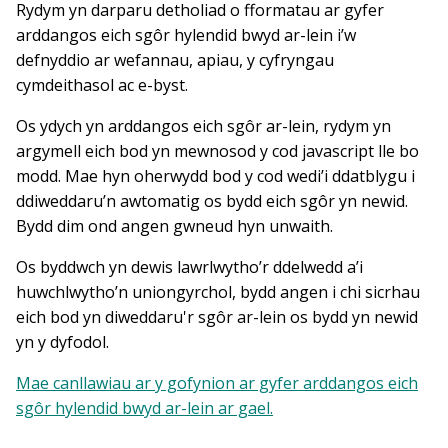
Rydym yn darparu detholiad o fformatau ar gyfer
arddangos eich sgôr hylendid bwyd ar-lein i’w
defnyddio ar wefannau, apiau, y cyfryngau
cymdeithasol ac e-byst.
Os ydych yn arddangos eich sgôr ar-lein, rydym yn
argymell eich bod yn mewnosod y cod javascript lle bo
modd. Mae hyn oherwydd bod y cod wedi’i ddatblygu i
ddiweddaru’n awtomatig os bydd eich sgôr yn newid.
Bydd dim ond angen gwneud hyn unwaith.
Os byddwch yn dewis lawrlwytho’r ddelwedd a’i
huwchlwytho’n uniongyrchol, bydd angen i chi sicrhau
eich bod yn diweddaru'r sgôr ar-lein os bydd yn newid
yn y dyfodol.
Mae canllawiau ar y gofynion ar gyfer arddangos eich
sgôr hylendid bwyd ar-lein ar gael.