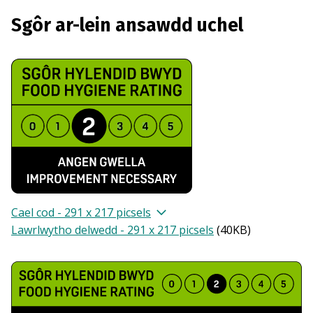
Sgôr ar-lein ansawdd uchel
Cael cod - 291 x 217 picsels
Lawrlwytho delwedd - 291 x 217 picsels
(
40KB
)