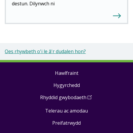
destun. Dilynwch ni
Oes rhywbeth o'i le â'r dudalen hon?
Hawlfraint
Footer
Hygyrchedd
links
Rhyddid gwybodaeth
(
Open
in
Telerau ac amodau
a
new
Preifatrwydd
window
)