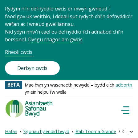
Rydym ni’n defnyddio cwcis er mwyn gwneud i
food.gov.uk weithio, i ddeall sut rydych chi’n defnyddio’r
wefan ac i wneud gwelliannau.
Nid ydyn nhw’n cael eu defnyddio i’ch adnabod chi’n
bersonol.
Dysgu rhagor am gwcis
Rheoli cwcis
Derbyn cwcis
BETA
Mae hwn yn wasanaeth newydd – bydd eich
adborth
yn ein helpu i'w wella
Food
Standards
Dewisl
Llywio
Agency
-
Hafan
Sgoriau hylendid bwyd
Bab Tooma Grande
Cael sgô
Exp
Frontpage
Breadcrumb