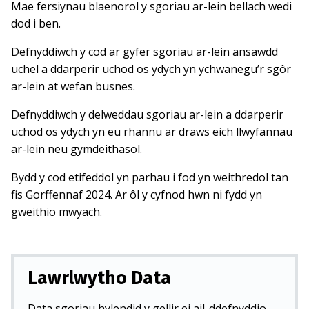
Mae fersiynau blaenorol y sgoriau ar-lein bellach wedi
dod i ben.
Defnyddiwch y cod ar gyfer sgoriau ar-lein ansawdd
uchel a ddarperir uchod os ydych yn ychwanegu’r sgôr
ar-lein at wefan busnes.
Defnyddiwch y delweddau sgoriau ar-lein a ddarperir
uchod os ydych yn eu rhannu ar draws eich llwyfannau
ar-lein neu gymdeithasol.
Bydd y cod etifeddol yn parhau i fod yn weithredol tan
fis Gorffennaf 2024. Ar ôl y cyfnod hwn ni fydd yn
gweithio mwyach.
Lawrlwytho Data
Data sgoriau hylendid y gellir ei ail-ddefnyddio