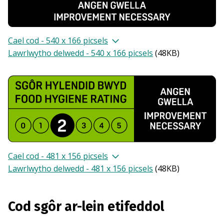
Cael cod - 540 x 166 picsels
Lawrlwytho delwedd - 540 x 166 picsels
(
48KB
)
Cael cod - 481 x 156 picsels
Lawrlwytho delwedd - 481 x 156 picsels
(
48KB
)
Cod sgôr ar-lein etifeddol