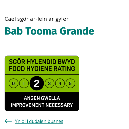
bre
navi
Cael sgôr ar-lein ar gyfer
Bab Tooma Grande
Yn ôl i dudalen busnes