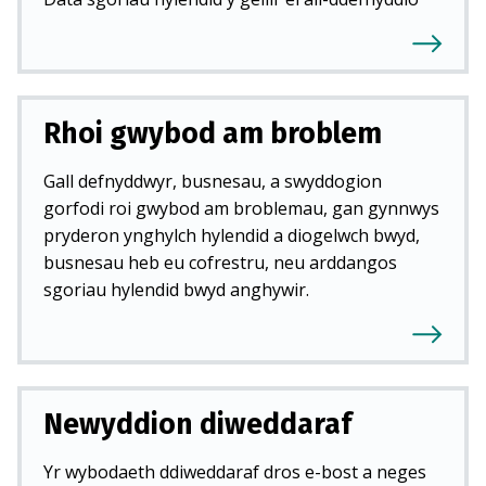
Rhoi gwybod am broblem
Gall defnyddwyr, busnesau, a swyddogion
gorfodi roi gwybod am broblemau, gan gynnwys
pryderon ynghylch hylendid a diogelwch bwyd,
busnesau heb eu cofrestru, neu arddangos
sgoriau hylendid bwyd anghywir.
Newyddion diweddaraf
Yr wybodaeth ddiweddaraf dros e-bost a neges