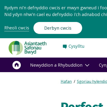
Rydym ni’n defnyddio cwcis er mwyn gwneud i food.
Nid ydyn nhw’n cael eu defnyddio i’ch adnabod chi
Rheoli cwcis
Derbyn cwcis
Food
Cysylltu
Standards
Agency
-
Newyddion a Rhybuddion
Cyn
Frontpage
Expand
Hafan
Sgoriau hylendi
Breadcrumb
breadcrumb
navigation