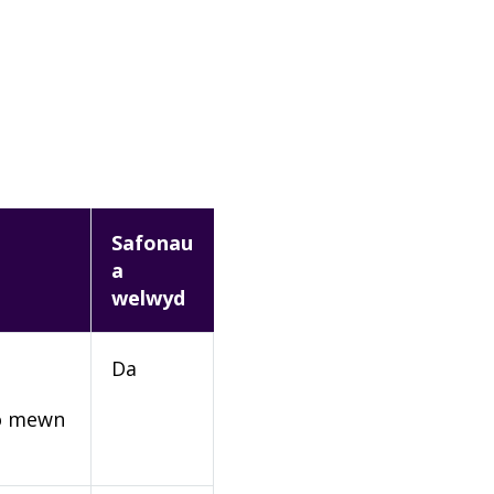
Safonau
a
welwyd
Da
rio mewn