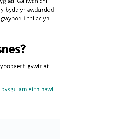
ygiad. Gallwch chi
ai y bydd yr awdurdod
 gwybod i chi ac yn
snes?
wybodaeth gywir at
a dysgu am eich hawl i