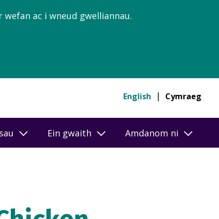
’r wefan ac i wneud gwelliannau.
English
Cymraeg
esau
Ein gwaith
Amdanom ni