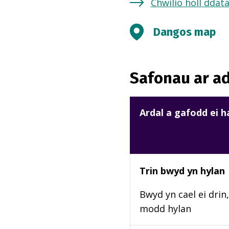
Chwilio holl ddat
Dangos map
Safonau ar ad
Ardal a gafodd ei 
Trin bwyd yn hylan
Bwyd yn cael ei drin,
modd hylan