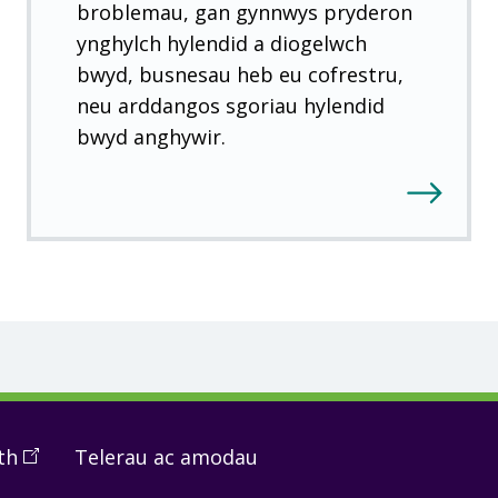
broblemau, gan gynnwys pryderon
ynghylch hylendid a diogelwch
bwyd, busnesau heb eu cofrestru,
neu arddangos sgoriau hylendid
bwyd anghywir.
th
(
Open
Telerau ac amodau
in