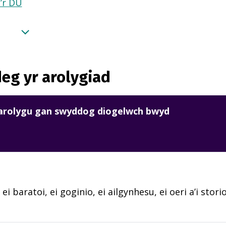
a’r DU
eg yr arolygiad
harolygu gan swyddog diogelwch bwyd
 ei baratoi, ei goginio, ei ailgynhesu, ei oeri a’i sto