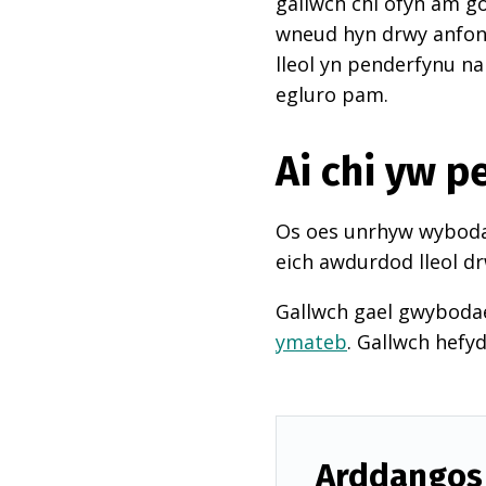
gallwch chi ofyn am go
wneud hyn drwy anfon e
lleol yn penderfynu na
egluro pam.
Ai chi yw 
Os oes unrhyw wybodae
eich awdurdod lleol dr
Gallwch gael gwyboda
ymateb
. Gallwch hefy
Arddangos 