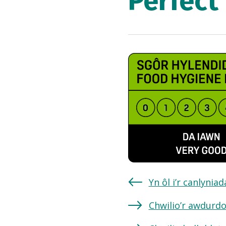
Perfect
Yn ôl i’r canlynia
Chwilio’r awdurdo