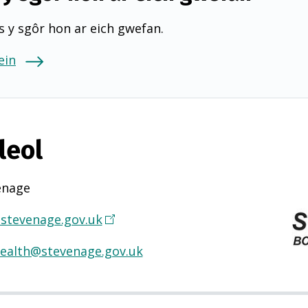
 y sgôr hon ar eich gwefan.
ein
leol
enage
stevenage.gov.uk
(
Y
health@stevenage.gov.uk
n
a
g