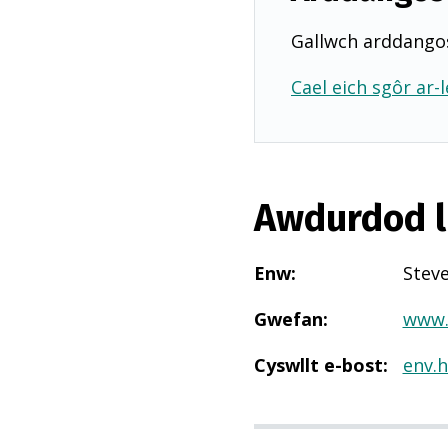
Gallwch arddangos
Cael eich sgôr ar-l
Awdurdod l
Enw
:
Stev
Gwefan
:
www.
Cyswllt e-bost
:
env.