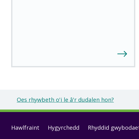
Oes rhywbeth o'i le â'r dudalen hon?
Footer
Hawlfraint
Hygyrchedd
Rhyddid gwybodae