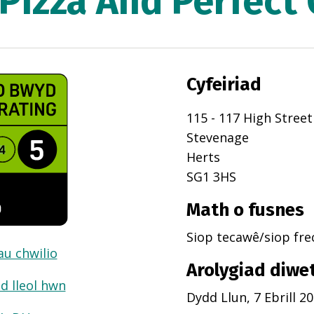
 Pizza And Perfect
Cyfeiriad
115 - 117 High Street
Stevenage
Herts
SG1 3HS
Math o fusnes
Siop tecawê/siop fr
dau chwilio
Arolygiad diwe
d lleol hwn
Dydd Llun, 7 Ebrill 2