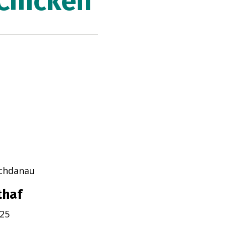
 Chicken
echdanau
thaf
025