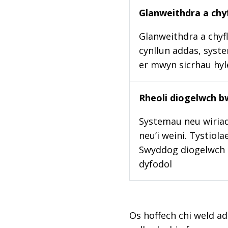
Glanweithdra a chyf
Glanweithdra a chyfl
cynllun addas, syste
er mwyn sicrhau hy
Rheoli diogelwch b
Systemau neu wiriad
neu’i weini. Tystiol
Swyddog diogelwch b
dyfodol
Os hoffech chi weld ad