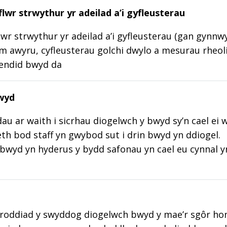
lwr strwythur yr adeilad a’i gyfleusterau
wr strwythur yr adeilad a’i gyfleusterau (gan gynnw
m awyru, cyfleusterau golchi dwylo a mesurau rheoli
lendid bwyd da
wyd
au ar waith i sicrhau diogelwch y bwyd sy’n cael ei 
aeth bod staff yn gwybod sut i drin bwyd yn ddiogel.
wyd yn hyderus y bydd safonau yn cael eu cynnal y
roddiad y swyddog diogelwch bwyd y mae’r sgôr hon w