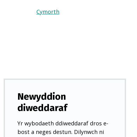
Cymorth
(Yn
agor
mewn
tab
newydd)
Newyddion
diweddaraf
Yr wybodaeth ddiweddaraf dros e-
bost a neges destun. Dilynwch ni