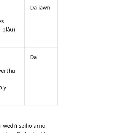
Da iawn
ys
 plâu)
Da
werthu
n y
edi’i seilio arno,