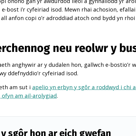
pi ohono gan yr awdurdod lleol a gynhaliodd yr arol
-bost i’r cyfeiriad isod. Mewn rhai achosion, efall
 all anfon copi o’r adroddiad atoch ond bydd yn rhoi
perchennog neu reolwr y bu
th anghywir ar y dudalen hon, gallwch e-bostio’r 
wy ddefnyddio’r cyfeiriad isod.
eth am sut i
apelio yn erbyn y sgôr a roddwyd i chi 
d
ofyn am ail-arolygiad
.
y sgôr hon ar eich gwefan