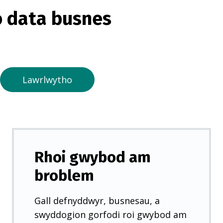
o
 data busnes
r
m
e
w
n
Lawrlwytho
t
a
b
n
e
Rhoi gwybod am
w
broblem
y
d
Gall defnyddwyr, busnesau, a
d
swyddogion gorfodi roi gwybod am
)