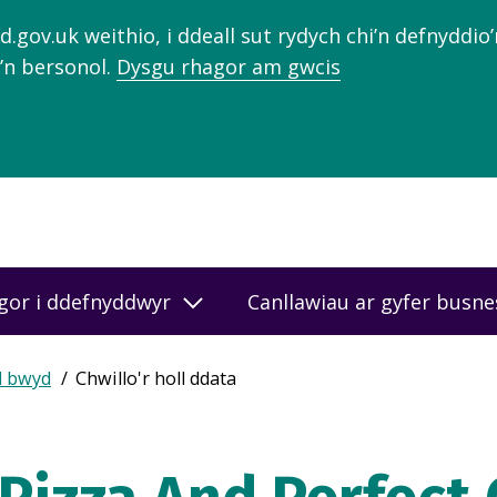
gov.uk weithio, i ddeall sut rydych chi’n defnyddio
’n bersonol.
Dysgu rhagor am gwcis
gor i ddefnyddwyr
Canllawiau ar gyfer busn
d bwyd
Chwillo'r holl ddata