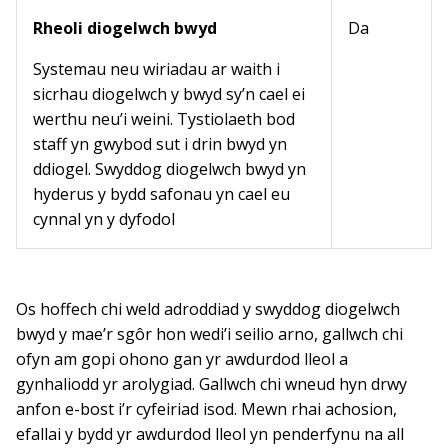
Rheoli diogelwch bwyd
Da
Systemau neu wiriadau ar waith i
sicrhau diogelwch y bwyd sy’n cael ei
werthu neu’i weini. Tystiolaeth bod
staff yn gwybod sut i drin bwyd yn
ddiogel. Swyddog diogelwch bwyd yn
hyderus y bydd safonau yn cael eu
cynnal yn y dyfodol
Os hoffech chi weld adroddiad y swyddog diogelwch
bwyd y mae’r sgôr hon wedi’i seilio arno, gallwch chi
ofyn am gopi ohono gan yr awdurdod lleol a
gynhaliodd yr arolygiad. Gallwch chi wneud hyn drwy
anfon e-bost i’r cyfeiriad isod. Mewn rhai achosion,
efallai y bydd yr awdurdod lleol yn penderfynu na all