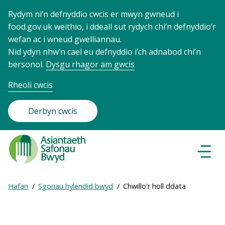
Rydym ni’n defnyddio cwcis er mwyn gwneud i
food.gov.uk weithio, i ddeall sut rydych chi’n defnyddio’r
wefan ac i wneud gwelliannau.
Nid ydyn nhw’n cael eu defnyddio i’ch adnabod chi’n
bersonol.
Dysgu rhagor am gwcis
Rheoli cwcis
Derbyn cwcis
Food
Standards
Dewisl
Llywio
Agency
-
Expand
Hafan
Sgoriau hylendid bwyd
Chwillo'r holl ddata
Frontpage
Breadcrumb
breadcrumb
navigation