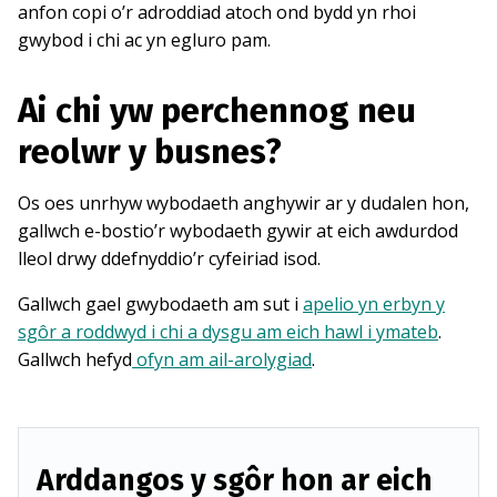
anfon copi o’r adroddiad atoch ond bydd yn rhoi
gwybod i chi ac yn egluro pam.
Ai chi yw perchennog neu
reolwr y busnes?
Os oes unrhyw wybodaeth anghywir ar y dudalen hon,
gallwch e-bostio’r wybodaeth gywir at eich awdurdod
lleol drwy ddefnyddio’r cyfeiriad isod.
Gallwch gael gwybodaeth am sut i
apelio yn erbyn y
sgôr a roddwyd i chi a dysgu am eich hawl i ymateb
.
Gallwch hefyd
ofyn am ail-arolygiad
.
Arddangos y sgôr hon ar eich