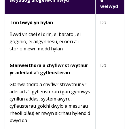
swyddog diogelwch bwyd
a
welwyd
Trin bwyd yn hylan
Da
Bwyd yn cael ei drin, ei baratoi, ei
goginio, ei ailgynhesu, ei oeri a’i
storio mewn modd hylan
Glanweithdra a chyflwr strwythur
Da
yr adeilad a’i gyfleusterau
Glanweithdra a chyflwr strwythur yr
adeilad a’i gyfleusterau (gan gynnwys
cynllun addas, system awyru,
cyfleusterau golchi dwylo a mesurau
rheoli plâu) er mwyn sicrhau hylendid
bwyd da