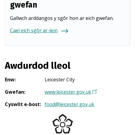
gwefan
Gallwch arddangos y sgôr hon ar eich gwefan.
Cael eich sgôr ar-lein
Awdurdod lleol
Enw
:
Leicester City
Gwefan
:
www.leicester.gov.uk
(
Y
Cyswllt e-bost
:
food@leicester.gov.uk
n
a
g
o