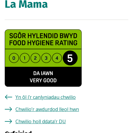
La Mama
Yn ôl i’r canlyniadau chwilio
Chwilio’r awdurdod lleol hwn
Chwilio holl ddata’r DU