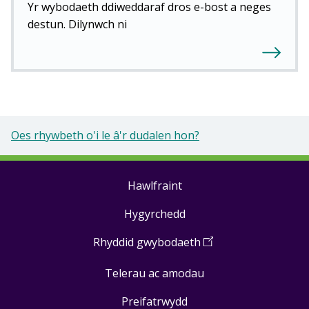
Yr wybodaeth ddiweddaraf dros e-bost a neges
destun. Dilynwch ni
Oes rhywbeth o'i le â'r dudalen hon?
Hawlfraint
Footer
Hygyrchedd
links
Rhyddid gwybodaeth
(
Open
in
Telerau ac amodau
a
new
Preifatrwydd