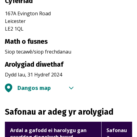
Cyfeiriad
167A Evington Road
Leicester
LE2 1QL
Math o fusnes
Siop tecawê/siop frechdanau
Arolygiad diwethaf
Dydd Iau, 31 Hydref 2024
Dangos map
Safonau ar adeg yr arolygiad
Ardal a gafodd ei harolygu gan
Safonau