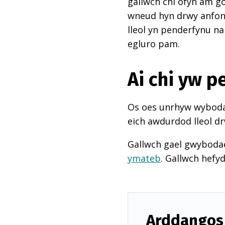
gallwch chi ofyn am go
wneud hyn drwy anfon e
lleol yn penderfynu na
egluro pam.
Ai chi yw 
Os oes unrhyw wybodae
eich awdurdod lleol dr
Gallwch gael gwyboda
ymateb
. Gallwch hefy
Arddangos 