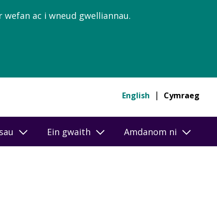
’r wefan ac i wneud gwelliannau.
English
Cymraeg
esau
Ein gwaith
Amdanom ni