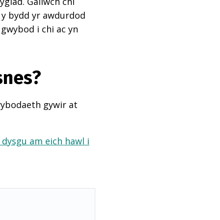
ygiad. Gallwch chi
ai y bydd yr awdurdod
 gwybod i chi ac yn
snes?
wybodaeth gywir at
a dysgu am eich hawl i