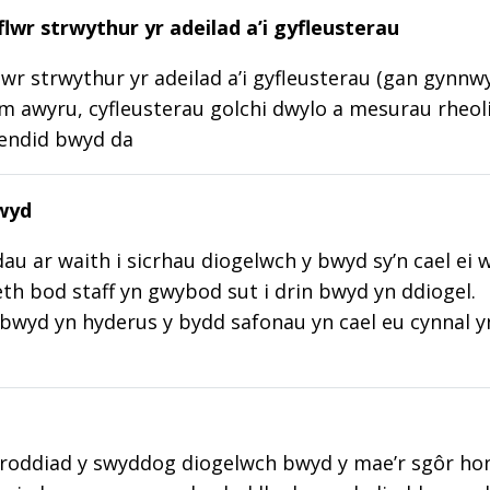
lwr strwythur yr adeilad a’i gyfleusterau
wr strwythur yr adeilad a’i gyfleusterau (gan gynnw
m awyru, cyfleusterau golchi dwylo a mesurau rheoli
lendid bwyd da
wyd
au ar waith i sicrhau diogelwch y bwyd sy’n cael ei 
aeth bod staff yn gwybod sut i drin bwyd yn ddiogel.
wyd yn hyderus y bydd safonau yn cael eu cynnal y
roddiad y swyddog diogelwch bwyd y mae’r sgôr hon w