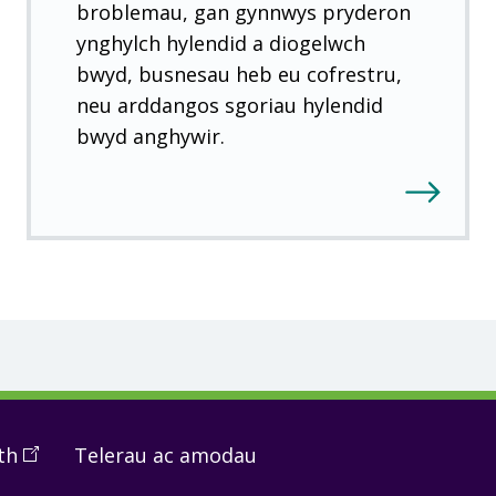
broblemau, gan gynnwys pryderon
ynghylch hylendid a diogelwch
bwyd, busnesau heb eu cofrestru,
neu arddangos sgoriau hylendid
bwyd anghywir.
th
(
Open
Telerau ac amodau
in