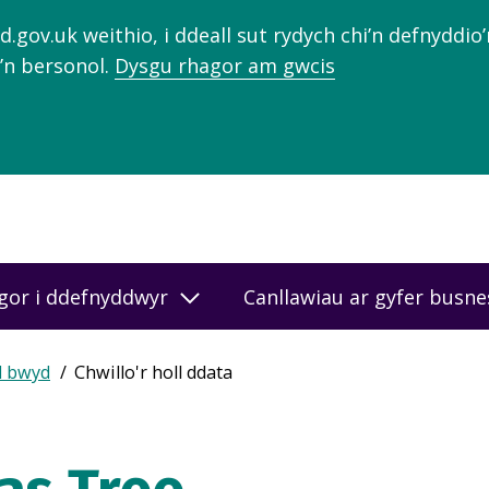
gov.uk weithio, i ddeall sut rydych chi’n defnyddio
’n bersonol.
Dysgu rhagor am gwcis
gor i ddefnyddwyr
Canllawiau ar gyfer busn
d bwyd
Chwillo'r holl ddata