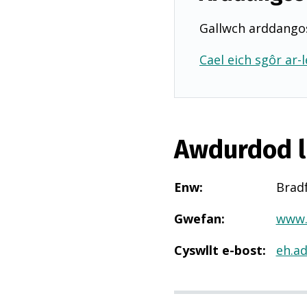
Gallwch arddangos
Cael eich sgôr ar-l
Awdurdod l
Enw
:
Brad
Gwefan
:
www.
Cyswllt e-bost
:
eh.a