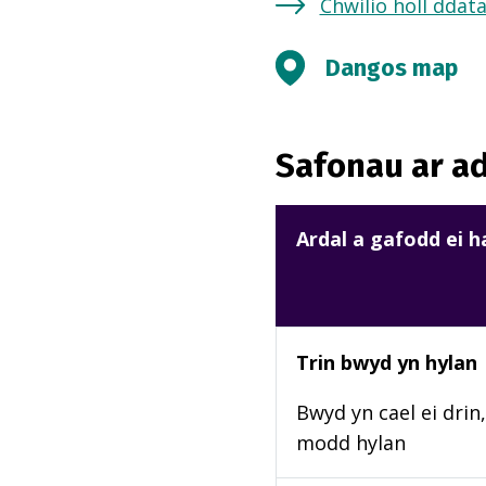
Chwilio holl ddat
Dangos map
Safonau ar ad
Ardal a gafodd ei 
Trin bwyd yn hylan
Bwyd yn cael ei drin,
modd hylan