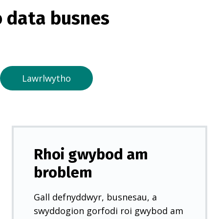
o
 data busnes
r
m
e
w
n
Lawrlwytho
t
a
b
n
e
Rhoi gwybod am
w
broblem
y
d
Gall defnyddwyr, busnesau, a
d
swyddogion gorfodi roi gwybod am
)