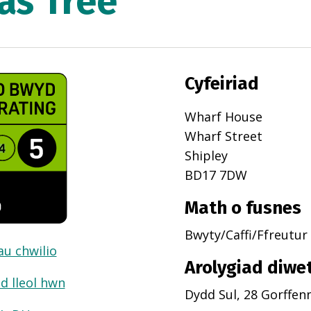
as Tree
Cyfeiriad
Wharf House
Wharf Street
Shipley
BD17 7DW
Math o fusnes
Bwyty/Caffi/Ffreutur
dau chwilio
Arolygiad diwe
d lleol hwn
Dydd Sul, 28 Gorffen