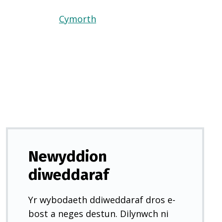
Cymorth
(Yn
agor
mewn
tab
newydd)
Newyddion
diweddaraf
Yr wybodaeth ddiweddaraf dros e-
bost a neges destun. Dilynwch ni