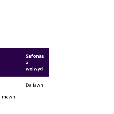
Safonau
a
welwyd
Da iawn
rio mewn