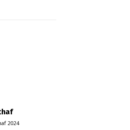
thaf
naf 2024