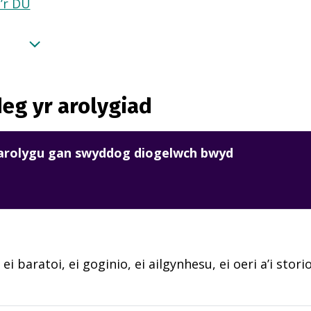
a’r DU
eg yr arolygiad
harolygu gan swyddog diogelwch bwyd
 ei baratoi, ei goginio, ei ailgynhesu, ei oeri a’i sto