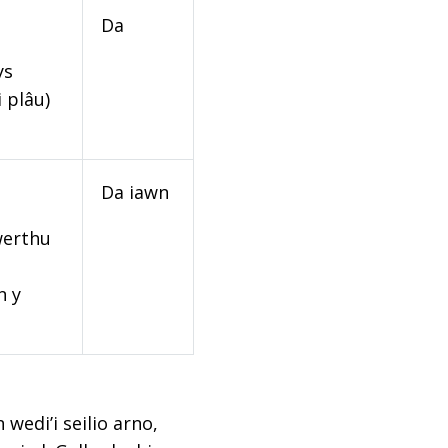
Da
ys
 plâu)
Da iawn
werthu
n y
edi’i seilio arno,