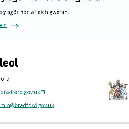
 y sgôr hon ar eich gwefan.
ein
leol
ford
bradford.gov.uk
(
Y
dmin@bradford.gov.uk
n
a
g