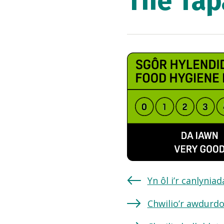
The Tap
Yn ôl i’r canlynia
Chwilio’r awdurdo