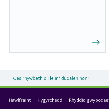
Oes rhywbeth o'i le â'r dudalen hon?
Footer
Hawlfraint
Hygyrchedd
Rhyddid gwybodae