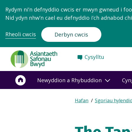
Rydym ni’n defnyddio cwcis er mwyn gwneud i food.
Nid ydyn nhw’n cael eu defnyddio i’ch adnabod chi
Rheoli cwcis
Derbyn cwcis
Food
Cysylltu
Standards
Agency
-
Newyddion a Rhybuddion
Cyn
Frontpage
Expand
Hafan
Sgoriau hylendi
Breadcrumb
breadcrumb
navigation