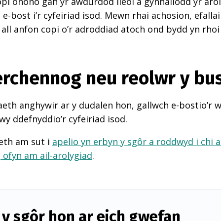
pi ohono gan yr awdurdod lleol a gynhaliodd yr arol
-bost i’r cyfeiriad isod. Mewn rhai achosion, efall
 all anfon copi o’r adroddiad atoch ond bydd yn rhoi
perchennog neu reolwr y bu
th anghywir ar y dudalen hon, gallwch e-bostio’r 
wy ddefnyddio’r cyfeiriad isod.
eth am sut i
apelio yn erbyn y sgôr a roddwyd i chi 
d
ofyn am ail-arolygiad
.
y sgôr hon ar eich gwefan