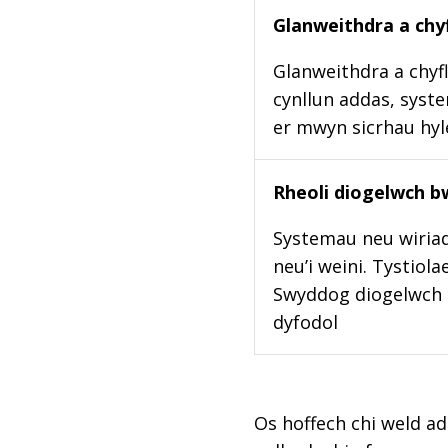
Glanweithdra a chyf
Glanweithdra a chyfl
cynllun addas, syste
er mwyn sicrhau hy
Rheoli diogelwch b
Systemau neu wiriad
neu’i weini. Tystiol
Swyddog diogelwch b
dyfodol
Os hoffech chi weld ad