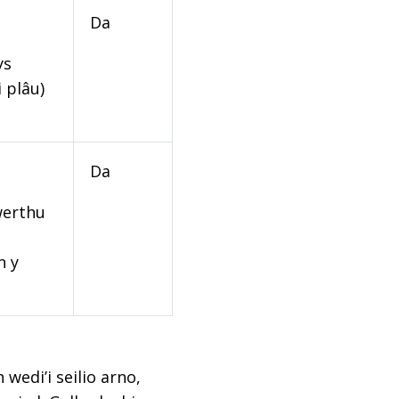
Da
ys
 plâu)
Da
werthu
n y
edi’i seilio arno,