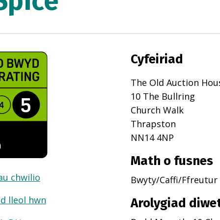
Spice
Cyfeiriad
The Old Auction Hou
10 The Bullring
Church Walk
Thrapston
NN14 4NP
Math o fusnes
dau chwilio
Bwyty/Caffi/Ffreutur
d lleol hwn
Arolygiad diwe