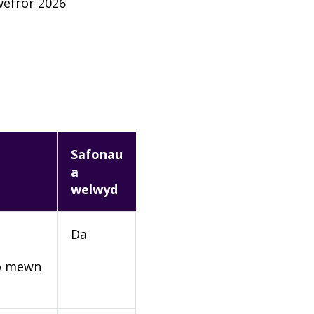
efror 2026
Safonau
a
welwyd
Da
rio mewn