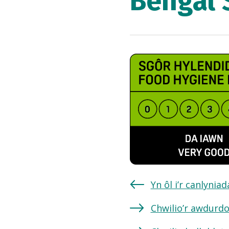
Bengal 
Yn ôl i’r canlynia
Chwilio’r awdurdo