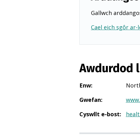
Gallwch arddangos
Cael eich sgôr ar-l
Awdurdod l
Enw
:
Nort
Gwefan
:
www.
Cyswllt e-bost
:
heal