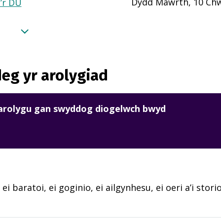
Dydd Mawrth, 10 Chw
a’r DU
eg yr arolygiad
harolygu gan swyddog diogelwch bwyd
 ei baratoi, ei goginio, ei ailgynhesu, ei oeri a’i sto