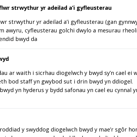
lwr strwythur yr adeilad a’i gyfleusterau
wr strwythur yr adeilad a’i gyfleusterau (gan gynnw
m awyru, cyfleusterau golchi dwylo a mesurau rheoli
lendid bwyd da
wyd
au ar waith i sicrhau diogelwch y bwyd sy’n cael ei 
aeth bod staff yn gwybod sut i drin bwyd yn ddiogel.
wyd yn hyderus y bydd safonau yn cael eu cynnal y
roddiad y swyddog diogelwch bwyd y mae’r sgôr hon w