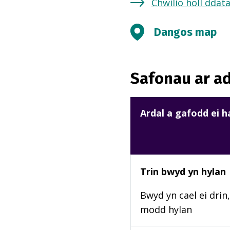
Chwilio holl ddat
Dangos map
Safonau ar ad
Ardal a gafodd ei 
Trin bwyd yn hylan
Bwyd yn cael ei drin,
modd hylan