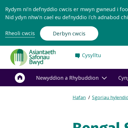
Rydym ni’n defnyddio cwcis er mwyn gwneud i food.
Nid ydyn nhw’n cael eu defnyddio i’ch adnabod chi
Rheoli cwcis
Derbyn cwcis
Food
Cysylltu
Standards
Agency
-
Newyddion a Rhybuddion
Cyn
Frontpage
Expand
Hafan
Sgoriau hylendi
Breadcrumb
breadcrumb
navigation