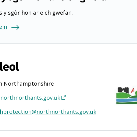
 y sgôr hon ar eich gwefan.
ein
leol
h Northamptonshire
northnorthants.gov.uk
(
Y
thprotection@northnorthants.gov.uk
n
a
g