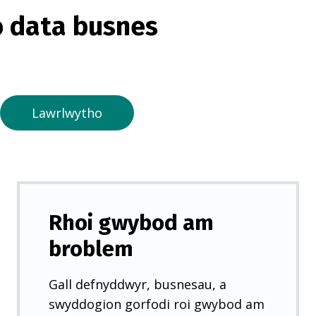
o
 data busnes
r
m
e
w
n
Lawrlwytho
t
a
b
n
e
Rhoi gwybod am
w
broblem
y
d
Gall defnyddwyr, busnesau, a
d
swyddogion gorfodi roi gwybod am
)