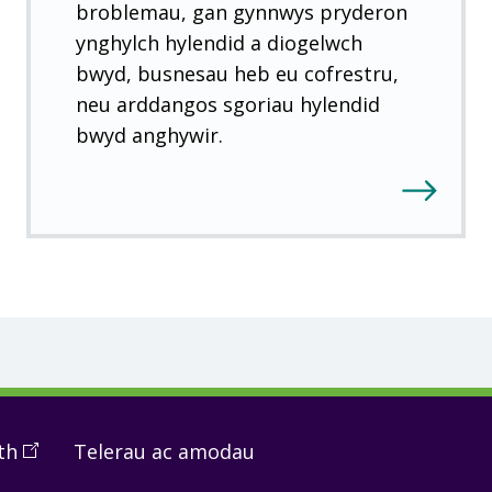
broblemau, gan gynnwys pryderon
ynghylch hylendid a diogelwch
bwyd, busnesau heb eu cofrestru,
neu arddangos sgoriau hylendid
bwyd anghywir.
th
(
Open
Telerau ac amodau
in