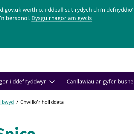
gov.uk weithio, i ddeall sut rydych chi’n defnyddio
’n bersonol.
Dysgu rhagor am gwcis
gor i ddefnyddwyr
Canllawiau ar gyfer busn
d bwyd
Chwillo'r holl ddata