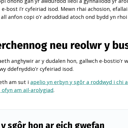
pi ohono gan yr awdurdod lleol a gynhaliodd yr arol
-bost i’r cyfeiriad isod. Mewn rhai achosion, efall
 all anfon copi o’r adroddiad atoch ond bydd yn rhoi
perchennog neu reolwr y bu
th anghywir ar y dudalen hon, gallwch e-bostio’r 
wy ddefnyddio’r cyfeiriad isod.
eth am sut i
apelio yn erbyn y sgôr a roddwyd i chi 
d
ofyn am ail-arolygiad
.
y sgôr hon ar eich gwefan