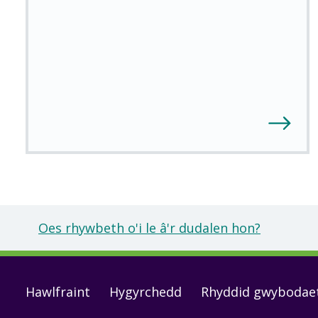
Oes rhywbeth o'i le â'r dudalen hon?
Footer
Hawlfraint
Hygyrchedd
Rhyddid gwybodae