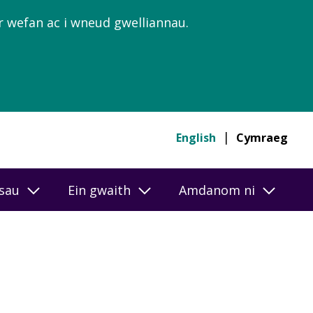
’r wefan ac i wneud gwelliannau.
English
Cymraeg
esau
Ein gwaith
Amdanom ni