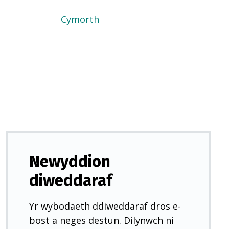
Cymorth
(Yn
agor
mewn
tab
newydd)
Newyddion
diweddaraf
Yr wybodaeth ddiweddaraf dros e-
bost a neges destun. Dilynwch ni