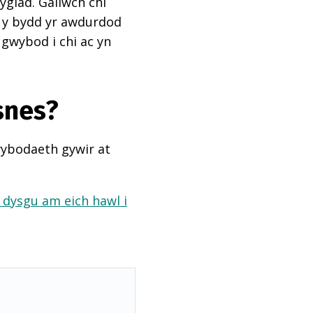
ygiad. Gallwch chi
ai y bydd yr awdurdod
 gwybod i chi ac yn
snes?
wybodaeth gywir at
a dysgu am eich hawl i