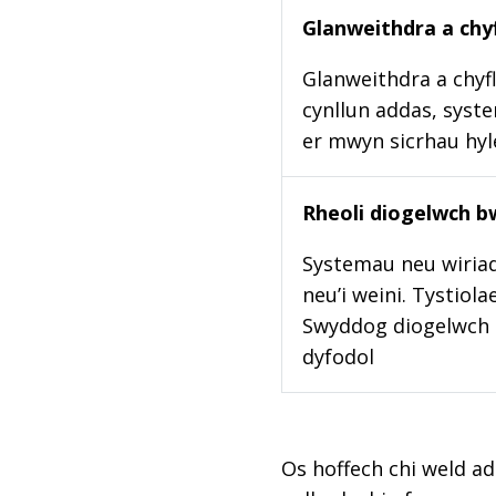
Glanweithdra a chyf
Glanweithdra a chyfl
cynllun addas, syste
er mwyn sicrhau hy
Rheoli diogelwch b
Systemau neu wiriad
neu’i weini. Tystiol
Swyddog diogelwch b
dyfodol
Os hoffech chi weld ad