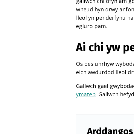
gallwch chi ofyn am go
wneud hyn drwy anfon e
lleol yn penderfynu na
egluro pam.
Ai chi yw 
Os oes unrhyw wybodae
eich awdurdod lleol dr
Gallwch gael gwyboda
ymateb
. Gallwch hefy
Arddangos 