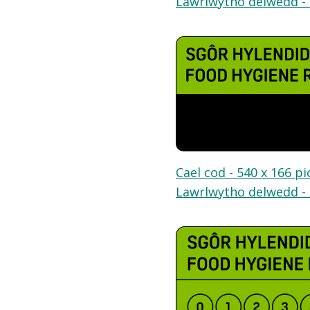
Lawrlwytho delwedd - 
Cael cod - 540 x 166 pi
Lawrlwytho delwedd - 