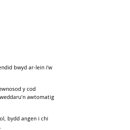
ndid bwyd ar-lein i’w
mewnosod y cod
diweddaru’n awtomatig
l, bydd angen i chi
.