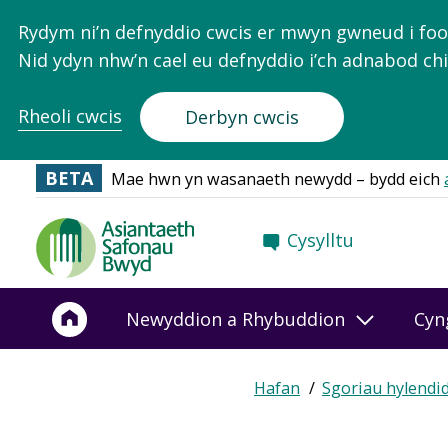
Rydym ni’n defnyddio cwcis er mwyn gwneud i food.
Nid ydyn nhw’n cael eu defnyddio i’ch adnabod chi
Rheoli cwcis
Derbyn cwcis
BETA
Mae hwn yn wasanaeth newydd – bydd eich
Food
Cysylltu
Standards
Agency
-
Newyddion a Rhybuddion
Cyn
Frontpage
Hafan
Sgoriau hylendi
Breadcrumb