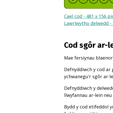
Cael cod - 481 x 156 pi
Lawrlwytho delwedd - 
Cod sgôr ar-l
Mae fersiynau blaenoro
Defnyddiwch y cod ar 
ychwanegu’r sgôr ar-l
Defnyddiwch y delwedd
llwyfannau ar-lein neu
Bydd y cod etifeddol y