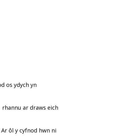
od os ydych yn
u rhannu ar draws eich
 Ar ôl y cyfnod hwn ni