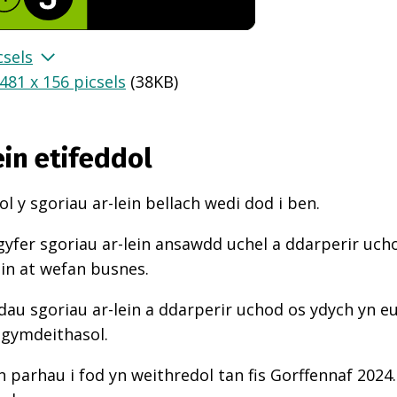
csels
481 x 156 picsels
(
38KB
)
ein etifeddol
l y sgoriau ar-lein bellach wedi dod i ben.
gyfer sgoriau ar-lein ansawdd uchel a ddarperir uch
ein at wefan busnes.
au sgoriau ar-lein a ddarperir uchod os ydych yn e
 gymdeithasol.
n parhau i fod yn weithredol tan fis Gorffennaf 2024.