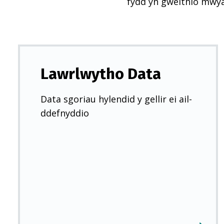
fydd yn gweithio mwy
Lawrlwytho Data
Data sgoriau hylendid y gellir ei ail-
ddefnyddio