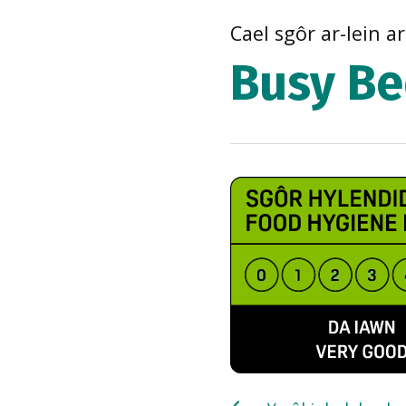
Cael sgôr ar-lein a
Busy Be