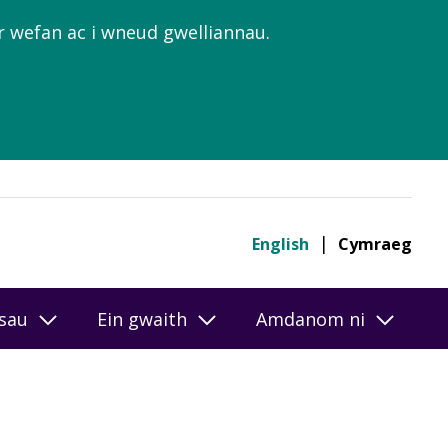
’r wefan ac i wneud gwelliannau.
English
Cymraeg
esau
Ein gwaith
Amdanom ni