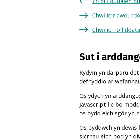
Yn ôl i dudalen b
Chwilio’r awdurdo
Chwilio holl ddat
Sut i arddang
Rydym yn darparu deth
defnyddio ar wefannau,
Os ydych yn arddangos
javascript lle bo mod
os bydd eich sgôr yn 
Os byddwch yn dewis l
sicrhau eich bod yn di