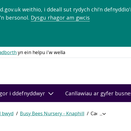
gov.uk weithio, i ddeall sut rydych chi’n defnyddio
’n bersonol.
Dysgu rhagor am gwcis
adborth
yn ein helpu i'w wella
gor i ddefnyddwyr
Canllawiau ar gyfer busn
d bwyd
Busy Bees Nursery - Knaphill
Cael sgôr ar-lein
Expand
breadcrumb
navigation