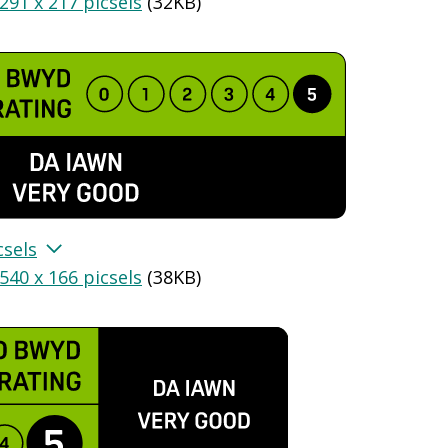
291 x 217 picsels
(
32KB
)
csels
540 x 166 picsels
(
38KB
)