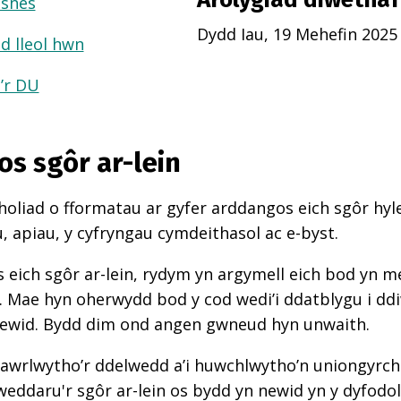
usnes
Dydd Iau, 19 Mehefin 2025
d lleol hwn
a’r DU
os sgôr ar-lein
oliad o fformatau ar gyfer arddangos eich sgôr hyle
 apiau, y cyfryngau cymdeithasol ac e-byst.
 eich sgôr ar-lein, rydym yn argymell eich bod yn 
d. Mae hyn oherwydd bod y cod wedi’i ddatblygu i d
newid. Bydd dim ond angen gwneud hyn unwaith.
awrlwytho’r ddelwedd a’i huwchlwytho’n uniongyrcho
weddaru'r sgôr ar-lein os bydd yn newid yn y dyfodol