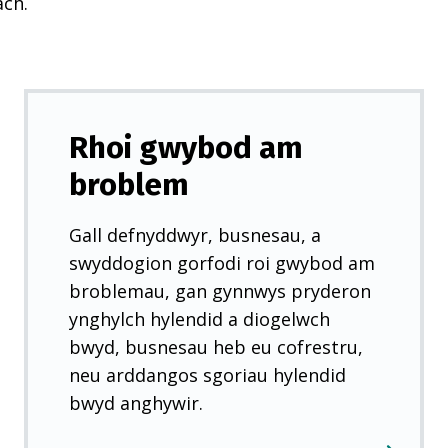
ach.
Rhoi gwybod am
broblem
Gall defnyddwyr, busnesau, a
swyddogion gorfodi roi gwybod am
broblemau, gan gynnwys pryderon
ynghylch hylendid a diogelwch
bwyd, busnesau heb eu cofrestru,
neu arddangos sgoriau hylendid
bwyd anghywir.