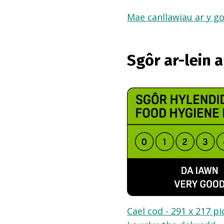
Mae canllawiau ar y go
Sgôr ar-lein 
Cael cod - 291 x 217 pi