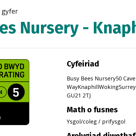
r gyfer
es Nursery - Knaph
Cyfeiriad
Busy Bees Nursery50 Cavel
WayKnaphillWokingSurrey
GU21 2TJ
Math o fusnes
Ysgol/coleg / prifysgol
Arolygiad diwethaf