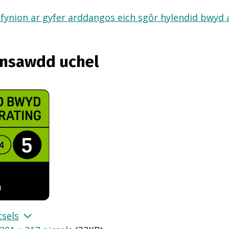
fynion ar gyfer arddangos eich sgôr hylendid bwyd ar
ansawdd uchel
csels