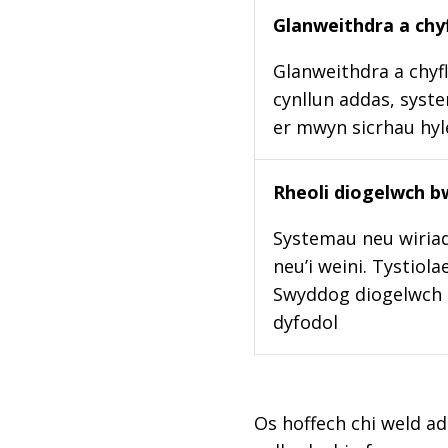
Glanweithdra a chyf
Glanweithdra a chyfl
cynllun addas, syste
er mwyn sicrhau hy
Rheoli diogelwch b
Systemau neu wiriad
neu’i weini. Tystiol
Swyddog diogelwch b
dyfodol
Os hoffech chi weld ad