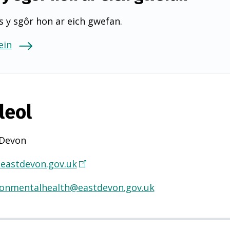
 y sgôr hon ar eich gwefan.
ein
leol
 Devon
eastdevon.gov.uk
(
Y
ronmentalhealth@eastdevon.gov.uk
n
a
g