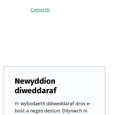
Cymorth
(Yn
agor
mewn
tab
newydd)
Newyddion
diweddaraf
Yr wybodaeth ddiweddaraf dros e-
bost a neges destun. Dilynwch ni