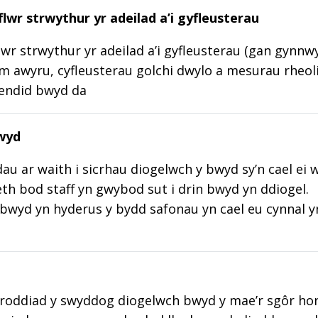
lwr strwythur yr adeilad a’i gyfleusterau
wr strwythur yr adeilad a’i gyfleusterau (gan gynnw
m awyru, cyfleusterau golchi dwylo a mesurau rheoli
lendid bwyd da
wyd
au ar waith i sicrhau diogelwch y bwyd sy’n cael ei 
aeth bod staff yn gwybod sut i drin bwyd yn ddiogel.
wyd yn hyderus y bydd safonau yn cael eu cynnal y
roddiad y swyddog diogelwch bwyd y mae’r sgôr hon w