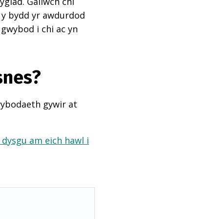
ygiad. Gallwch chi
ai y bydd yr awdurdod
 gwybod i chi ac yn
snes?
wybodaeth gywir at
a dysgu am eich hawl i