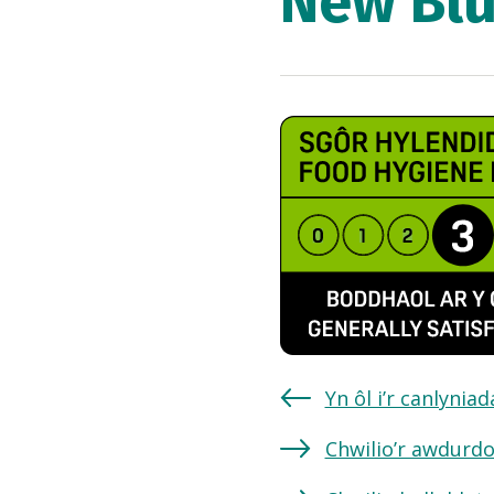
New Blu
Yn ôl i’r canlynia
Chwilio’r awdurdo