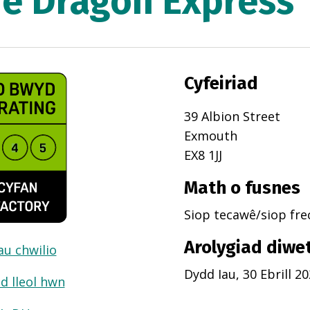
e Dragon Express
Cyfeiriad
39 Albion Street
Exmouth
EX8 1JJ
Math o fusnes
Siop tecawê/siop fr
Arolygiad diwe
dau chwilio
Dydd Iau, 30 Ebrill 2
d lleol hwn