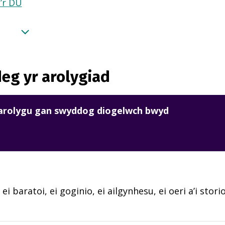
a’r DU
eg yr arolygiad
harolygu gan swyddog diogelwch bwyd
ei baratoi, ei goginio, ei ailgynhesu, ei oeri a’i stori