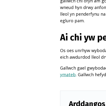
gallwch chi ofyn am go
wneud hyn drwy anfon e
lleol yn penderfynu na
egluro pam.
Ai chi yw 
Os oes unrhyw wybodae
eich awdurdod lleol dr
Gallwch gael gwyboda
ymateb
. Gallwch hefy
Arddangos 