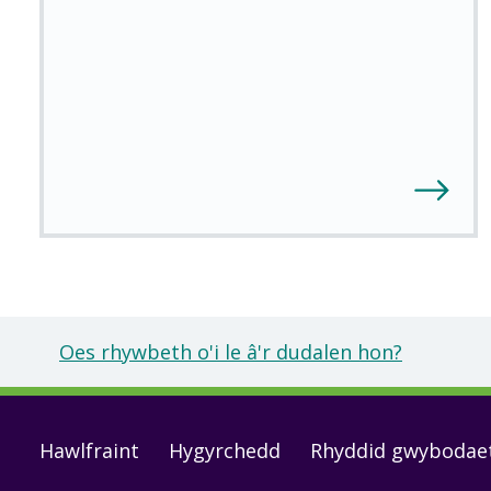
Oes rhywbeth o'i le â'r dudalen hon?
Footer
Hawlfraint
Hygyrchedd
Rhyddid gwybodae