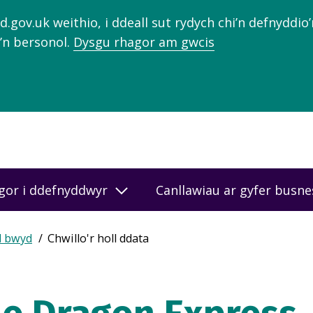
gov.uk weithio, i ddeall sut rydych chi’n defnyddio
’n bersonol.
Dysgu rhagor am gwcis
gor i ddefnyddwyr
Canllawiau ar gyfer busn
d bwyd
Chwillo'r holl ddata