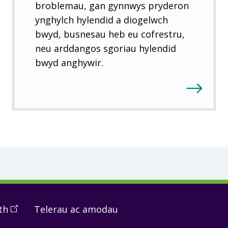
broblemau, gan gynnwys pryderon
ynghylch hylendid a diogelwch
bwyd, busnesau heb eu cofrestru,
neu arddangos sgoriau hylendid
bwyd anghywir.
th
(
Open
Telerau ac amodau
in