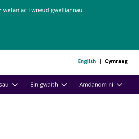
’r wefan ac i wneud gwelliannau.
English
Cymraeg
esau
Ein gwaith
Amdanom ni