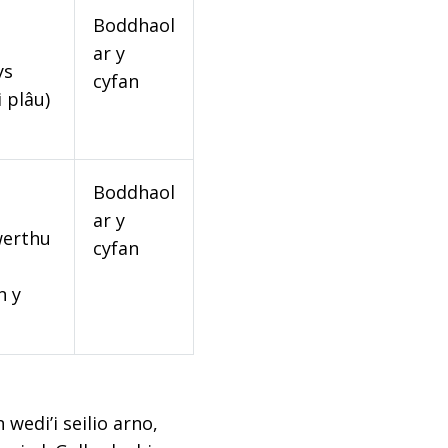
Boddhaol
ar y
ys
cyfan
 plâu)
Boddhaol
ar y
werthu
cyfan
n y
edi’i seilio arno,