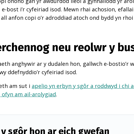
pi ohono gan yr awdurdod lleol a gynhaliodd yr arol
-bost i’r cyfeiriad isod. Mewn rhai achosion, efall
 all anfon copi o’r adroddiad atoch ond bydd yn rhoi
perchennog neu reolwr y bu
th anghywir ar y dudalen hon, gallwch e-bostio’r 
wy ddefnyddio’r cyfeiriad isod.
eth am sut i
apelio yn erbyn y sgôr a roddwyd i chi 
d
ofyn am ail-arolygiad
.
y sgôr hon ar eich gwefan