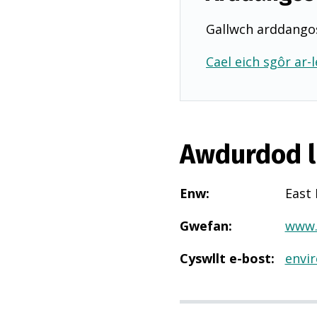
Gallwch arddangos
Cael eich sgôr ar-l
Awdurdod l
Enw
:
East
Gwefan
:
www.
Cyswllt e-bost
:
envi