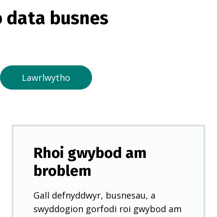
o
 data busnes
r
m
e
w
n
Lawrlwytho
t
a
b
n
e
Rhoi gwybod am
w
broblem
y
d
Gall defnyddwyr, busnesau, a
d
swyddogion gorfodi roi gwybod am
)