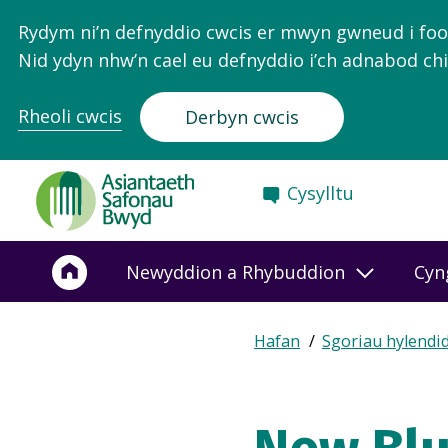
Rydym ni’n defnyddio cwcis er mwyn gwneud i food.
Nid ydyn nhw’n cael eu defnyddio i’ch adnabod chi
Rheoli cwcis
Derbyn cwcis
Food
Cysylltu
Standards
Agency
-
Newyddion a Rhybuddion
Cyn
Frontpage
Expand
Hafan
Sgoriau hylendi
Breadcrumb
breadcrumb
navigation