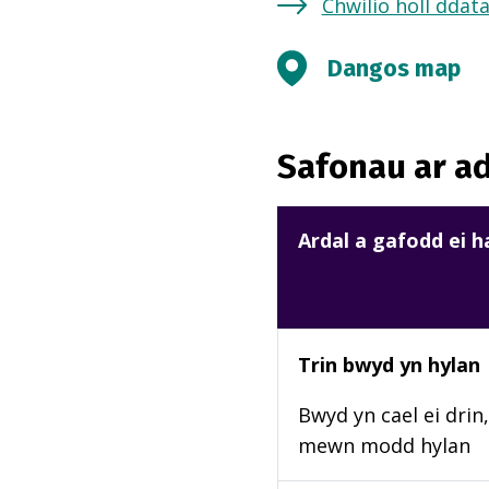
Chwilio holl ddat
Dangos map
Safonau ar ad
Ardal a gafodd ei 
Trin bwyd yn hylan
Bwyd yn cael ei drin, 
mewn modd hylan