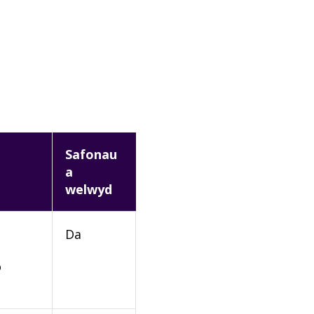
Safonau
a
welwyd
Da
o