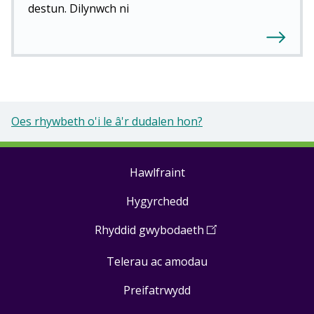
destun. Dilynwch ni
Oes rhywbeth o'i le â'r dudalen hon?
Hawlfraint
Footer
Hygyrchedd
links
Rhyddid gwybodaeth
(
Open
in
Telerau ac amodau
a
new
Preifatrwydd
window
)