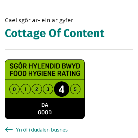
bre
navi
Cael sgôr ar-lein ar gyfer
Cottage Of Content
Yn ôl i dudalen busnes