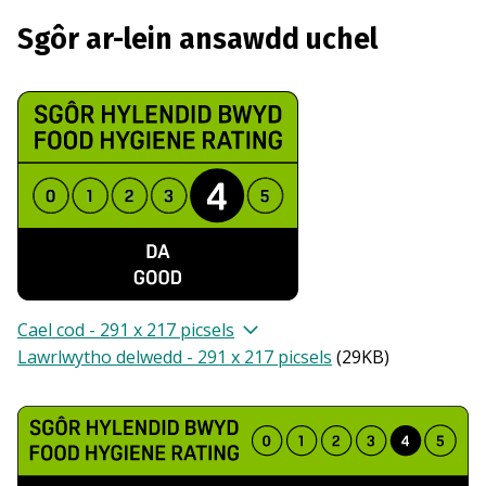
Sgôr ar-lein ansawdd uchel
Cael cod - 291 x 217 picsels
Lawrlwytho delwedd - 291 x 217 picsels
(
29KB
)