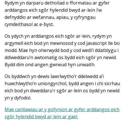
Rydym yn darparu detholiad o fformatau ar gyfer
arddangos eich sgôr hylendid bwyd ar-lein i’w
defnyddio ar wefannau, apiau, y cyfryngau
cymdeithasol ac e-byst.
Os ydych yn arddangos eich sgôr ar-lein, rydym yn
argymell eich bod yn mewnosod y cod javascript lle bo
modd. Mae hyn oherwydd bod y cod wedi’i ddatblygu i
ddiweddaru’n awtomatig os bydd eich sgôr yn newid.
Bydd dim ond angen gwneud hyn unwaith.
Os byddwch yn dewis lawrlwytho’r ddelwedd a’i
huwchlwytho’n uniongyrchol, bydd angen i chi sicrhau
eich bod yn diweddaru'r sgôr ar-lein os bydd yn newid
yn y dyfodol.
Mae canllawiau ar y gofynion ar gyfer arddangos eich
sgôr hylendid bwyd ar-lein ar gael.