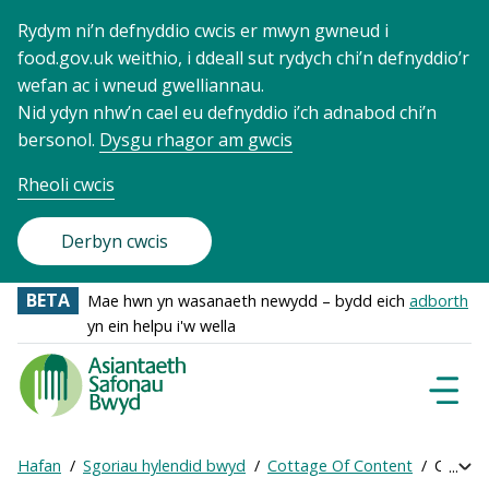
Rydym ni’n defnyddio cwcis er mwyn gwneud i
food.gov.uk weithio, i ddeall sut rydych chi’n defnyddio’r
wefan ac i wneud gwelliannau.
Nid ydyn nhw’n cael eu defnyddio i’ch adnabod chi’n
bersonol.
Dysgu rhagor am gwcis
Rheoli cwcis
Derbyn cwcis
BETA
Mae hwn yn wasanaeth newydd – bydd eich
adborth
yn ein helpu i'w wella
Food
Standards
Dewisl
Llywio
Agency
-
Hafan
Sgoriau hylendid bwyd
Cottage Of Content
Cael sgô
Exp
Frontpage
Breadcrumb