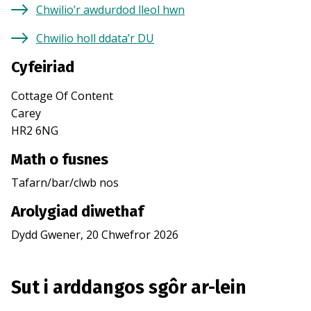
Chwilio’r awdurdod lleol hwn
Chwilio holl ddata’r DU
Cyfeiriad
Cottage Of Content
Carey
HR2 6NG
Math o fusnes
Tafarn/bar/clwb nos
Arolygiad diwethaf
Dydd Gwener, 20 Chwefror 2026
Sut i arddangos sgôr ar-lein