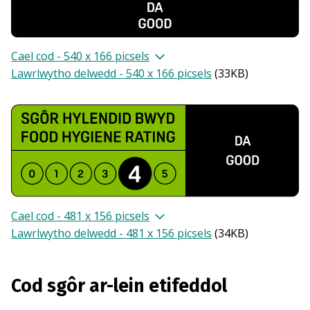
Cael cod - 540 x 166 picsels
Lawrlwytho delwedd - 540 x 166 picsels
(
33KB
)
Cael cod - 481 x 156 picsels
Lawrlwytho delwedd - 481 x 156 picsels
(
34KB
)
Cod sgôr ar-lein etifeddol