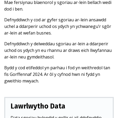
Mae fersiynau blaenorol y sgoriau ar-lein bellach wedi
dod i ben.
Defnyddiwch y cod ar gyfer sgoriau ar-lein ansawdd
uchel a ddarperir uchod os ydych yn ychwanegu’r sgôr
ar-lein at wefan busnes.
Defnyddiwch y delweddau sgoriau ar-lein a ddarperir
uchod os ydych yn eu rhannu ar draws eich llwyfannau
ar-lein neu gymdeithasol.
Bydd y cod etifeddol yn parhau i fod yn weithredol tan
fis Gorffennaf 2024. Ar ôl y cyfnod hwn ni fydd yn
gweithio mwyach.
Lawrlwytho Data
Data sgoriau hylendid y gellir ei ail-ddefnyddio