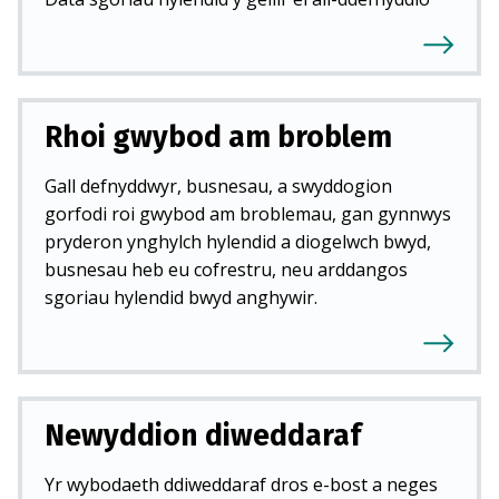
Rhoi gwybod am broblem
Gall defnyddwyr, busnesau, a swyddogion
gorfodi roi gwybod am broblemau, gan gynnwys
pryderon ynghylch hylendid a diogelwch bwyd,
busnesau heb eu cofrestru, neu arddangos
sgoriau hylendid bwyd anghywir.
Newyddion diweddaraf
Yr wybodaeth ddiweddaraf dros e-bost a neges