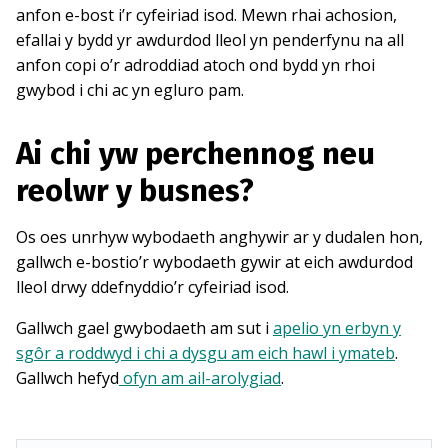
anfon e-bost i’r cyfeiriad isod. Mewn rhai achosion,
efallai y bydd yr awdurdod lleol yn penderfynu na all
anfon copi o’r adroddiad atoch ond bydd yn rhoi
gwybod i chi ac yn egluro pam.
Ai chi yw perchennog neu
reolwr y busnes?
Os oes unrhyw wybodaeth anghywir ar y dudalen hon,
gallwch e-bostio’r wybodaeth gywir at eich awdurdod
lleol drwy ddefnyddio’r cyfeiriad isod.
Gallwch gael gwybodaeth am sut i
apelio yn erbyn y
sgôr a roddwyd i chi a dysgu am eich hawl i ymateb
.
Gallwch hefyd
ofyn am ail-arolygiad
.