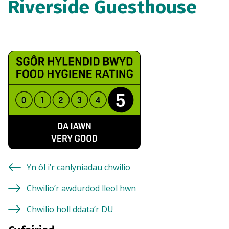
Riverside Guesthouse
Yn ôl i’r canlyniadau chwilio
Chwilio’r awdurdod lleol hwn
Chwilio holl ddata’r DU