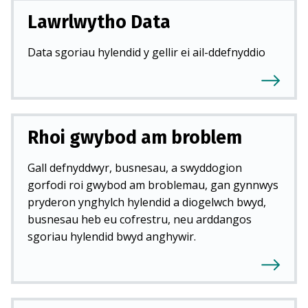
Lawrlwytho Data
Data sgoriau hylendid y gellir ei ail-ddefnyddio
Rhoi gwybod am broblem
Gall defnyddwyr, busnesau, a swyddogion
gorfodi roi gwybod am broblemau, gan gynnwys
pryderon ynghylch hylendid a diogelwch bwyd,
busnesau heb eu cofrestru, neu arddangos
sgoriau hylendid bwyd anghywir.