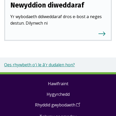
Newyddion diweddaraf
Yr wybodaeth ddiweddaraf dros e-bost a neges
destun. Dilynwch ni
Oes rhywbeth o'i le â'r dudalen hon?
Hawlfraint
Footer
Hygyrchedd
links
Rhyddid gwybodaeth
(
Open
in