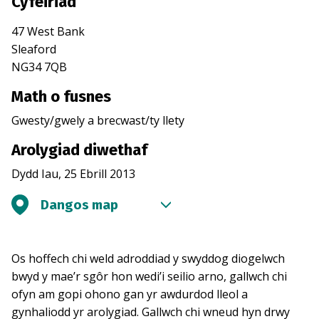
Cyfeiriad
47 West Bank
Sleaford
NG34 7QB
Math o fusnes
Gwesty/gwely a brecwast/ty llety
Arolygiad diwethaf
Dydd Iau, 25 Ebrill 2013
Dangos map
Os hoffech chi weld adroddiad y swyddog diogelwch
bwyd y mae’r sgôr hon wedi’i seilio arno, gallwch chi
ofyn am gopi ohono gan yr awdurdod lleol a
gynhaliodd yr arolygiad. Gallwch chi wneud hyn drwy