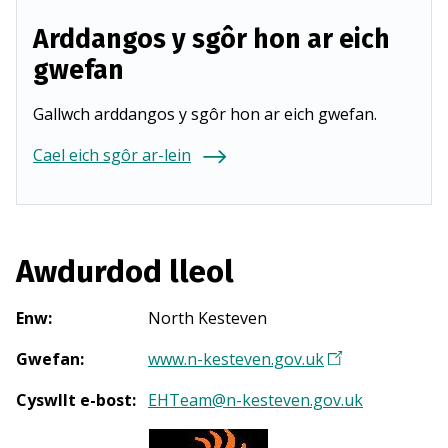
Arddangos y sgôr hon ar eich
gwefan
Gallwch arddangos y sgôr hon ar eich gwefan.
Cael eich sgôr ar-lein
Awdurdod lleol
Enw
:
North Kesteven
Gwefan
:
www.n-kesteven.gov.uk
(
Y
Cyswllt e-bost
:
EHTeam@n-kesteven.gov.uk
n
a