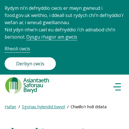
Rydym ni’n defnyddio cwcis er mwyn gwneud i
food.gov.uk weithio, i ddeall sut rydych chi’n defnyddio’r
wefan ac i wneud gwelliannau.
Nid ydyn nhw’n cael eu defnyddio i’ch adnabod chi’n
bersonol.
Dysgu rhagor am gwcis
Rheoli cwcis
Derbyn cwcis
Food
Standards
Dewisl
Llywio
Agency
-
Expand
Hafan
Sgoriau hylendid bwyd
Chwillo'r holl ddata
Frontpage
Breadcrumb
breadcrumb
navigation