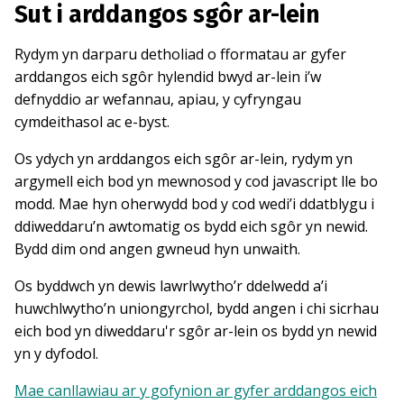
Sut i arddangos sgôr ar-lein
Rydym yn darparu detholiad o fformatau ar gyfer
arddangos eich sgôr hylendid bwyd ar-lein i’w
defnyddio ar wefannau, apiau, y cyfryngau
cymdeithasol ac e-byst.
Os ydych yn arddangos eich sgôr ar-lein, rydym yn
argymell eich bod yn mewnosod y cod javascript lle bo
modd. Mae hyn oherwydd bod y cod wedi’i ddatblygu i
ddiweddaru’n awtomatig os bydd eich sgôr yn newid.
Bydd dim ond angen gwneud hyn unwaith.
Os byddwch yn dewis lawrlwytho’r ddelwedd a’i
huwchlwytho’n uniongyrchol, bydd angen i chi sicrhau
eich bod yn diweddaru'r sgôr ar-lein os bydd yn newid
yn y dyfodol.
Mae canllawiau ar y gofynion ar gyfer arddangos eich