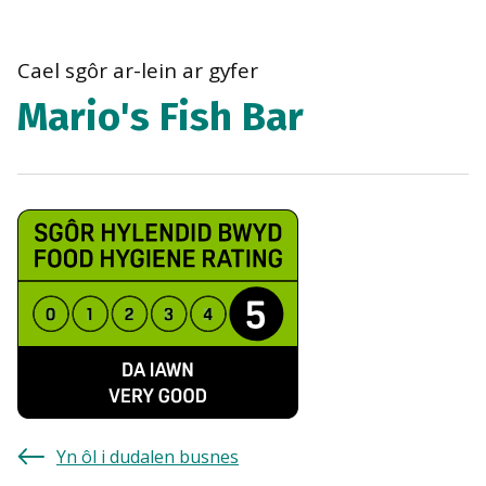
bre
navi
Cael sgôr ar-lein ar gyfer
Mario's Fish Bar
Yn ôl i dudalen busnes