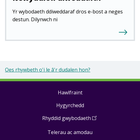
Yr wybodaeth ddiweddaraf dros e-bost a neges
destun. Dilynwch ni
Oes rhywbeth o'i le â'r dudalen hon?
Hawlfraint
Footer
Hygyrchedd
links
Rhyddid gwybodaeth
(
Open
in
Telerau ac amodau
a