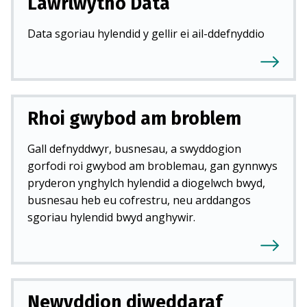
Lawrlwytho Data
Data sgoriau hylendid y gellir ei ail-ddefnyddio
Rhoi gwybod am broblem
Gall defnyddwyr, busnesau, a swyddogion
gorfodi roi gwybod am broblemau, gan gynnwys
pryderon ynghylch hylendid a diogelwch bwyd,
busnesau heb eu cofrestru, neu arddangos
sgoriau hylendid bwyd anghywir.
Newyddion diweddaraf