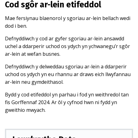
Cod sgôr ar-lein etifeddol
Mae fersiynau blaenorol y sgoriau ar-lein bellach wedi
dod i ben.
Defnyddiwch y cod ar gyfer sgoriau ar-lein ansawdd
uchel a ddarperir uchod os ydych yn ychwanegu’r sgôr
ar-lein at wefan busnes.
Defnyddiwch y delweddau sgoriau ar-lein a ddarperir
uchod os ydych yn eu rhannu ar draws eich llwyfannau
ar-lein neu gymdeithasol.
Bydd y cod etifeddol yn parhau i fod yn weithredol tan
fis Gorffennaf 2024. Ar ôl y cyfnod hwn ni fydd yn
gweithio mwyach.