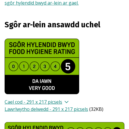
sgôr hylendid bwyd ar-lein ar gael.
Sgôr ar-lein ansawdd uchel
Cael cod - 291 x 217 picsels
Lawrlwytho delwedd - 291 x 217 picsels
(
32KB
)