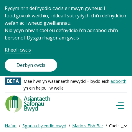
Rydym ni’n defnyddio cwcis er mwyn gwneud i
food.gov.uk weithio, i ddeall sut rydych chi’n defnyddio’r
wefan ac i wneud gwelliannau.
Nid ydyn nhw’n cael eu defnyddio i’ch adnabod chi’n
bersonol.
Dysgu rhagor am gwcis
Rheoli cwcis
Derbyn cwcis
BETA
Mae hwn yn wasanaeth newydd – bydd eich
adborth
yn ein helpu i'w wella
Food
Standards
Dewisl
Llywio
Agency
-
Hafan
Sgoriau hylendid bwyd
Mario's Fish Bar
Cael sgôr ar
Exp
Frontpage
Breadcrumb