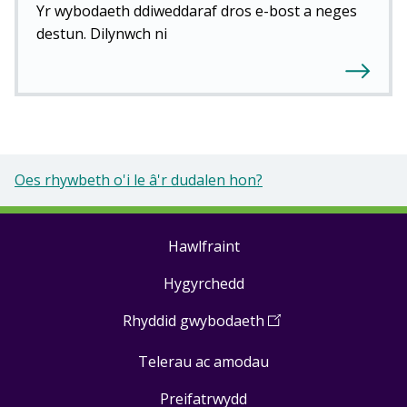
Yr wybodaeth ddiweddaraf dros e-bost a neges
destun. Dilynwch ni
Oes rhywbeth o'i le â'r dudalen hon?
Hawlfraint
Footer
Hygyrchedd
links
Rhyddid gwybodaeth
(
Open
in
Telerau ac amodau
a
new
Preifatrwydd