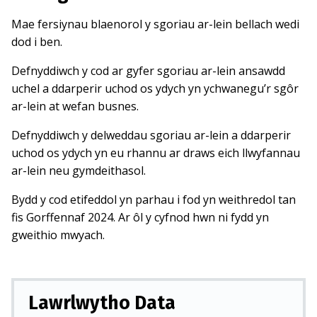
Mae fersiynau blaenorol y sgoriau ar-lein bellach wedi
dod i ben.
Defnyddiwch y cod ar gyfer sgoriau ar-lein ansawdd
uchel a ddarperir uchod os ydych yn ychwanegu’r sgôr
ar-lein at wefan busnes.
Defnyddiwch y delweddau sgoriau ar-lein a ddarperir
uchod os ydych yn eu rhannu ar draws eich llwyfannau
ar-lein neu gymdeithasol.
Bydd y cod etifeddol yn parhau i fod yn weithredol tan
fis Gorffennaf 2024. Ar ôl y cyfnod hwn ni fydd yn
gweithio mwyach.
Lawrlwytho Data