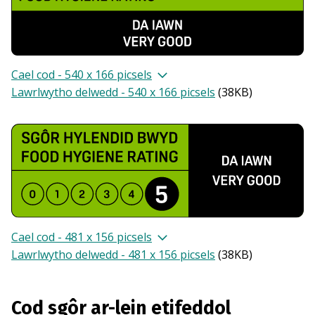
Cael cod - 540 x 166 picsels
Lawrlwytho delwedd - 540 x 166 picsels
(
38KB
)
Cael cod - 481 x 156 picsels
Lawrlwytho delwedd - 481 x 156 picsels
(
38KB
)
Cod sgôr ar-lein etifeddol