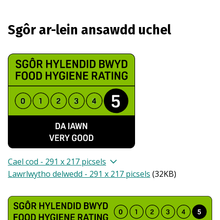
Sgôr ar-lein ansawdd uchel
Cael cod - 291 x 217 picsels
Lawrlwytho delwedd - 291 x 217 picsels
(
32KB
)