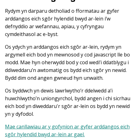
Rydym yn darparu detholiad o fformatau ar gyfer
arddangos eich sgôr hylendid bwyd ar-lein i’w
defnyddio ar wefannau, apiau, y cyfryngau
cymdeithasol ac e-byst.
Os ydych yn arddangos eich sgôr ar-lein, rydym yn
argymell eich bod yn mewnosod y cod javascript lle bo
modd. Mae hyn oherwydd bod y cod wedi’i ddatblygu i
ddiweddaru’n awtomatig os bydd eich sgôr yn newid.
Bydd dim ond angen gwneud hyn unwaith.
Os byddwch yn dewis lawrlwytho’r ddelwedd a’i
huwchlwytho’n uniongyrchol, bydd angen i chi sicrhau
eich bod yn diweddaru'r sgôr ar-lein os bydd yn newid
yn y dyfodol.
Mae canllawiau ar y gofynion ar gyfer arddangos eich
sgôr hylendid bwyd ar-lein ar gael.