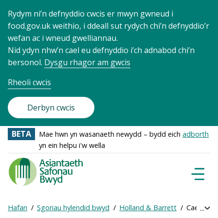
Rydym ni’n defnyddio cwcis er mwyn gwneud i
food.gov.uk weithio, i ddeall sut rydych chi’n defnyddio’r
wefan ac i wneud gwelliannau.
Nid ydyn nhw’n cael eu defnyddio i’ch adnabod chi’n
bersonol.
Dysgu rhagor am gwcis
Rheoli cwcis
Derbyn cwcis
BETA
Mae hwn yn wasanaeth newydd – bydd eich
adborth
yn ein helpu i'w wella
Food
Standards
Dewisl
Llywio
Agency
-
Hafan
Sgoriau hylendid bwyd
Holland & Barrett
Cael sgôr 
Exp
Frontpage
Breadcrumb