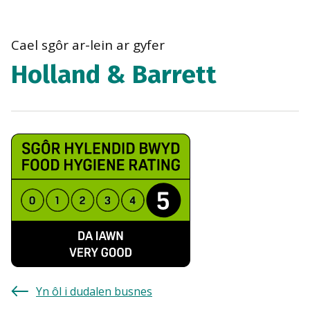
bre
navi
Cael sgôr ar-lein ar gyfer
Holland & Barrett
Yn ôl i dudalen busnes