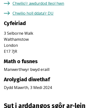
Chwilio’r awdurdod lleol hwn
Chwilio holl ddata’r DU
Cyfeiriad
3 Selborne Walk
Walthamstow
London
E17 7JR
Math o fusnes
Manwerthwyr bwyd eraill
Arolygiad diwethaf
Dydd Mawrth, 3 Medi 2024
Sut i arddangos sgôr ar-lein