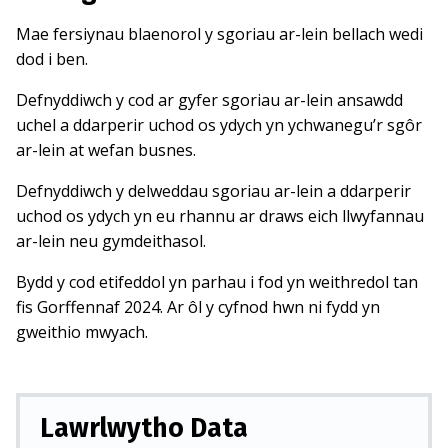
Mae fersiynau blaenorol y sgoriau ar-lein bellach wedi
dod i ben.
Defnyddiwch y cod ar gyfer sgoriau ar-lein ansawdd
uchel a ddarperir uchod os ydych yn ychwanegu’r sgôr
ar-lein at wefan busnes.
Defnyddiwch y delweddau sgoriau ar-lein a ddarperir
uchod os ydych yn eu rhannu ar draws eich llwyfannau
ar-lein neu gymdeithasol.
Bydd y cod etifeddol yn parhau i fod yn weithredol tan
fis Gorffennaf 2024. Ar ôl y cyfnod hwn ni fydd yn
gweithio mwyach.
Lawrlwytho Data