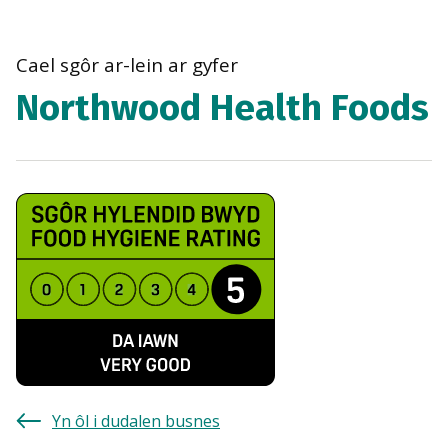
bre
navi
Cael sgôr ar-lein ar gyfer
Northwood Health Foods
Yn ôl i dudalen busnes