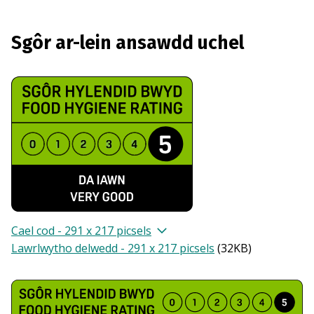
Sgôr ar-lein ansawdd uchel
Cael cod - 291 x 217 picsels
Lawrlwytho delwedd - 291 x 217 picsels
(
32KB
)