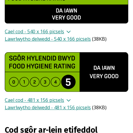
Cael cod - 540 x 166 picsels
Lawrlwytho delwedd - 540 x 166 picsels
(
38KB
)
Cael cod - 481 x 156 picsels
Lawrlwytho delwedd - 481 x 156 picsels
(
38KB
)
Cod sgôr ar-lein etifeddol