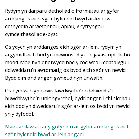
Rydym yn darparu detholiad o fformatau ar gyfer
arddangos eich sgôr hylendid bwyd ar-lein i’w
defnyddio ar wefannau, apiau, y cyfryngau
cymdeithasol ac e-byst.
Os ydych yn arddangos eich sgôr ar-lein, rydym yn
argymell eich bod yn mewnosod y cod javascript lle bo
modd. Mae hyn oherwydd bod y cod wedi’i ddatblygu i
ddiweddaru’n awtomatig os bydd eich sgôr yn newid.
Bydd dim ond angen gwneud hyn unwaith.
Os byddwch yn dewis lawrlwytho’r ddelwedd a’i
huwchlwytho’n uniongyrchol, bydd angen i chi sicrhau
eich bod yn diweddaru'r sgôr ar-lein os bydd yn newid
yn y dyfodol.
Mae canllawiau ar y gofynion ar gyfer arddangos eich
sgôr hylendid bwyd ar-lein ar gael.