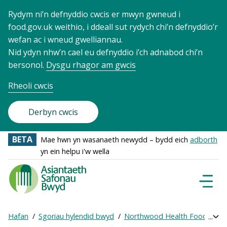
Rydym ni’n defnyddio cwcis er mwyn gwneud i
food.gov.uk weithio, i ddeall sut rydych chi’n defnyddio’r
wefan ac i wneud gwelliannau.
Nid ydyn nhw’n cael eu defnyddio i’ch adnabod chi’n
bersonol.
Dysgu rhagor am gwcis
Rheoli cwcis
Derbyn cwcis
BETA
Mae hwn yn wasanaeth newydd – bydd eich
adborth
yn ein helpu i'w wella
Food
Standards
Dewisl
Llywio
Agency
-
Hafan
Sgoriau hylendid bwyd
Northwood Health Foods
C
Exp
Frontpage
Breadcrumb