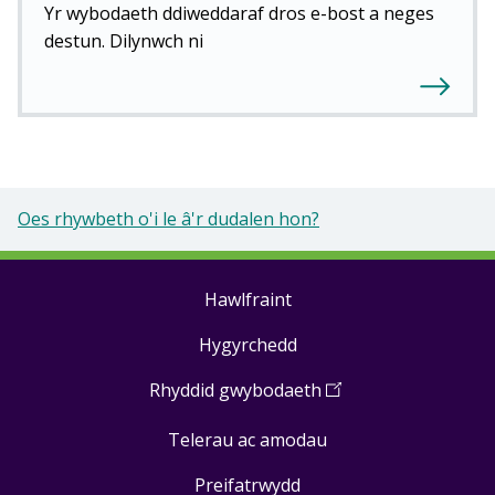
Yr wybodaeth ddiweddaraf dros e-bost a neges
destun. Dilynwch ni
Oes rhywbeth o'i le â'r dudalen hon?
Hawlfraint
Footer
Hygyrchedd
links
Rhyddid gwybodaeth
(
Open
in
Telerau ac amodau
a
new
Preifatrwydd