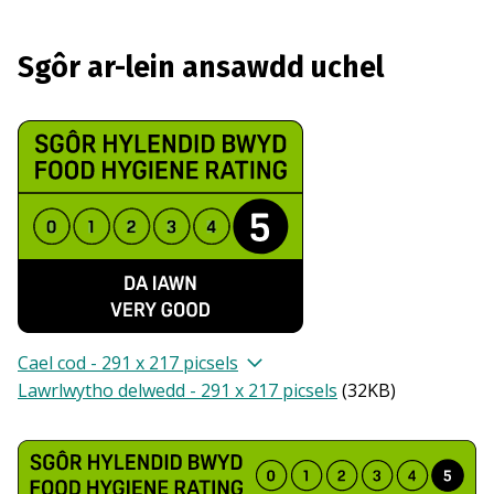
Sgôr ar-lein ansawdd uchel
Cael cod - 291 x 217 picsels
Lawrlwytho delwedd - 291 x 217 picsels
(
32KB
)