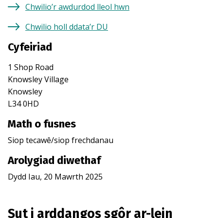
Chwilio’r awdurdod lleol hwn
Chwilio holl ddata’r DU
Cyfeiriad
1 Shop Road
Knowsley Village
Knowsley
L34 0HD
Math o fusnes
Siop tecawê/siop frechdanau
Arolygiad diwethaf
Dydd Iau, 20 Mawrth 2025
Sut i arddangos sgôr ar-lein