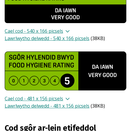
Cael cod - 540 x 166 picsels
Lawrlwytho delwedd - 540 x 166 picsels
(
38KB
)
Cael cod - 481 x 156 picsels
Lawrlwytho delwedd - 481 x 156 picsels
(
38KB
)
Cod sgôr ar-lein etifeddol