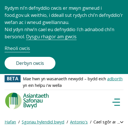
Rydym ni’n defnyddio cwcis er mwyn gwneud i
food.gov.uk weithio, i ddeall sut rydych chi’n defnyddio’r
wefan ac i wneud gwelliannau.
Nid ydyn nhw’n cael eu defnyddio i’ch adnabod chi’n
bersonol.
Dysgu rhagor am gwcis
Rheoli cwcis
Derbyn cwcis
BETA
Mae hwn yn wasanaeth newydd – bydd eich
adborth
yn ein helpu i'w wella
Food
Standards
Dewisl
Llywio
Agency
-
Hafan
Sgoriau hylendid bwyd
Antonio's
Cael sgôr ar-lein
Exp
Frontpage
Breadcrumb