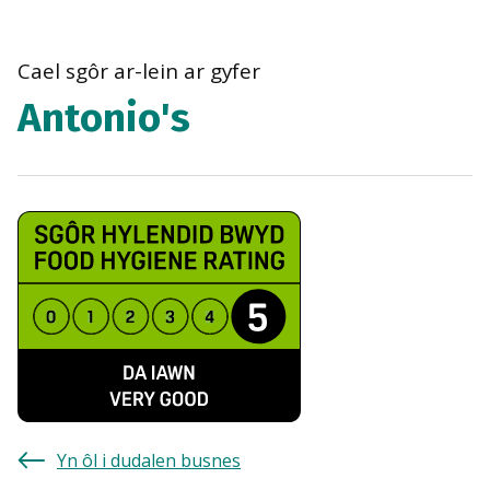
bre
navi
Cael sgôr ar-lein ar gyfer
Antonio's
Yn ôl i dudalen busnes