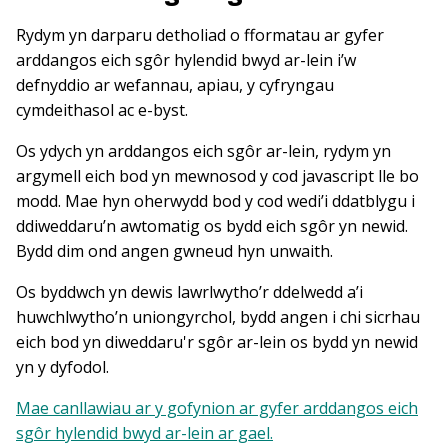
Rydym yn darparu detholiad o fformatau ar gyfer
arddangos eich sgôr hylendid bwyd ar-lein i’w
defnyddio ar wefannau, apiau, y cyfryngau
cymdeithasol ac e-byst.
Os ydych yn arddangos eich sgôr ar-lein, rydym yn
argymell eich bod yn mewnosod y cod javascript lle bo
modd. Mae hyn oherwydd bod y cod wedi’i ddatblygu i
ddiweddaru’n awtomatig os bydd eich sgôr yn newid.
Bydd dim ond angen gwneud hyn unwaith.
Os byddwch yn dewis lawrlwytho’r ddelwedd a’i
huwchlwytho’n uniongyrchol, bydd angen i chi sicrhau
eich bod yn diweddaru'r sgôr ar-lein os bydd yn newid
yn y dyfodol.
Mae canllawiau ar y gofynion ar gyfer arddangos eich
sgôr hylendid bwyd ar-lein ar gael.