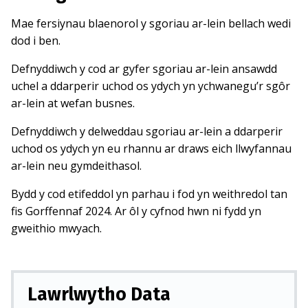
Mae fersiynau blaenorol y sgoriau ar-lein bellach wedi
dod i ben.
Defnyddiwch y cod ar gyfer sgoriau ar-lein ansawdd
uchel a ddarperir uchod os ydych yn ychwanegu’r sgôr
ar-lein at wefan busnes.
Defnyddiwch y delweddau sgoriau ar-lein a ddarperir
uchod os ydych yn eu rhannu ar draws eich llwyfannau
ar-lein neu gymdeithasol.
Bydd y cod etifeddol yn parhau i fod yn weithredol tan
fis Gorffennaf 2024. Ar ôl y cyfnod hwn ni fydd yn
gweithio mwyach.
Lawrlwytho Data