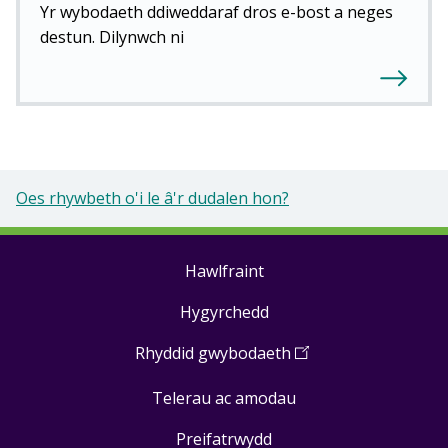
Yr wybodaeth ddiweddaraf dros e-bost a neges
destun. Dilynwch ni
Oes rhywbeth o'i le â'r dudalen hon?
Hawlfraint
Footer
Hygyrchedd
links
Rhyddid gwybodaeth
(
Open
in
Telerau ac amodau
a
new
Preifatrwydd