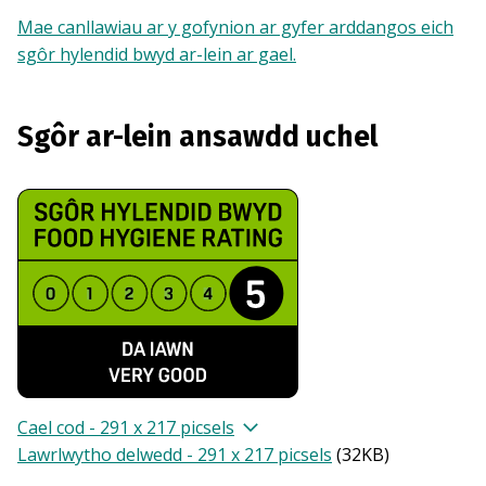
Mae canllawiau ar y gofynion ar gyfer arddangos eich
sgôr hylendid bwyd ar-lein ar gael.
Sgôr ar-lein ansawdd uchel
Cael cod - 291 x 217 picsels
Lawrlwytho delwedd - 291 x 217 picsels
(
32KB
)