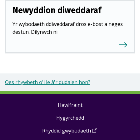
Newyddion diweddaraf
Yr wybodaeth ddiweddaraf dros e-bost a neges
destun. Dilynwch ni
Oes rhywbeth o'i le â'r dudalen hon?
Hawlfraint
Footer
Hygyrchedd
links
Rhyddid gwybodaeth
(
Open
in