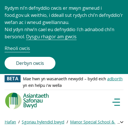
Rydym ni’n defnyddio cwcis er mwyn gwneud i
food.gov.uk weithio, i ddeall sut rydych chi’n defnyddio’r
wefan ac i wneud gwelliannau.
Nid ydyn nhw’n cael eu defnyddio i’ch adnabod chi’n
bersonol.
Dysgu rhagor am gwcis
Rheoli cwcis
Derbyn cwcis
BETA
Mae hwn yn wasanaeth newydd – bydd eich
adborth
yn ein helpu i'w wella
Food
Standards
Dewisl
Llywio
Agency
-
Hafan
Sgoriau hylendid bwyd
Manor Special School & Day N
Exp
Frontpage
Breadcrumb