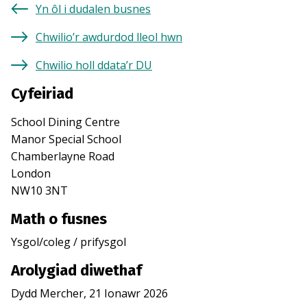
Yn ôl i dudalen busnes
Chwilio’r awdurdod lleol hwn
Chwilio holl ddata’r DU
Cyfeiriad
School Dining Centre
Manor Special School
Chamberlayne Road
London
NW10 3NT
Math o fusnes
Ysgol/coleg / prifysgol
Arolygiad diwethaf
Dydd Mercher, 21 Ionawr 2026