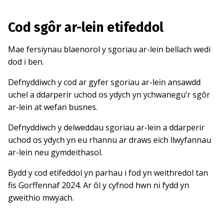
Cod sgôr ar-lein etifeddol
Mae fersiynau blaenorol y sgoriau ar-lein bellach wedi
dod i ben.
Defnyddiwch y cod ar gyfer sgoriau ar-lein ansawdd
uchel a ddarperir uchod os ydych yn ychwanegu’r sgôr
ar-lein at wefan busnes.
Defnyddiwch y delweddau sgoriau ar-lein a ddarperir
uchod os ydych yn eu rhannu ar draws eich llwyfannau
ar-lein neu gymdeithasol.
Bydd y cod etifeddol yn parhau i fod yn weithredol tan
fis Gorffennaf 2024. Ar ôl y cyfnod hwn ni fydd yn
gweithio mwyach.