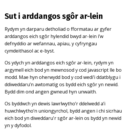
Sut i arddangos sgôr ar-lein
Rydym yn darparu detholiad o fformatau ar gyfer
arddangos eich sgôr hylendid bwyd ar-lein i’w
defnyddio ar wefannau, apiau, y cyfryngau
cymdeithasol ac e-byst.
Os ydych yn arddangos eich sgôr ar-lein, rydym yn
argymell eich bod yn mewnosod y cod javascript lle bo
modd. Mae hyn oherwydd bod y cod wedi’i ddatblygu i
ddiweddaru’n awtomatig os bydd eich sgôr yn newid.
Bydd dim ond angen gwneud hyn unwaith.
Os byddwch yn dewis lawrlwytho’r ddelwedd a’i
huwchlwytho’n uniongyrchol, bydd angen i chi sicrhau
eich bod yn diweddaru'r sgôr ar-lein os bydd yn newid
yn y dyfodol.