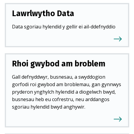
Lawrlwytho Data
Data sgoriau hylendid y gellir ei ail-ddefnyddio
Rhoi gwybod am broblem
Gall defnyddwyr, busnesau, a swyddogion
gorfodi roi gwybod am broblemau, gan gynnwys
pryderon ynghylch hylendid a diogelwch bwyd,
busnesau heb eu cofrestru, neu arddangos
sgoriau hylendid bwyd anghywir.