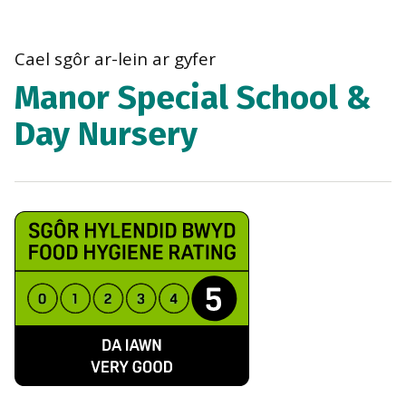
bre
navi
Cael sgôr ar-lein ar gyfer
Manor Special School &
Day Nursery