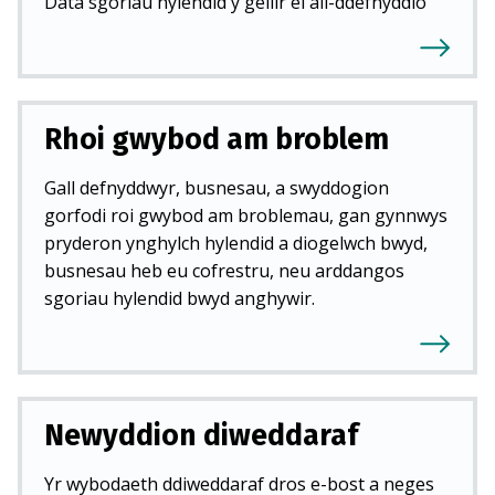
Data sgoriau hylendid y gellir ei ail-ddefnyddio
Rhoi gwybod am broblem
Gall defnyddwyr, busnesau, a swyddogion
gorfodi roi gwybod am broblemau, gan gynnwys
pryderon ynghylch hylendid a diogelwch bwyd,
busnesau heb eu cofrestru, neu arddangos
sgoriau hylendid bwyd anghywir.
Newyddion diweddaraf
Yr wybodaeth ddiweddaraf dros e-bost a neges