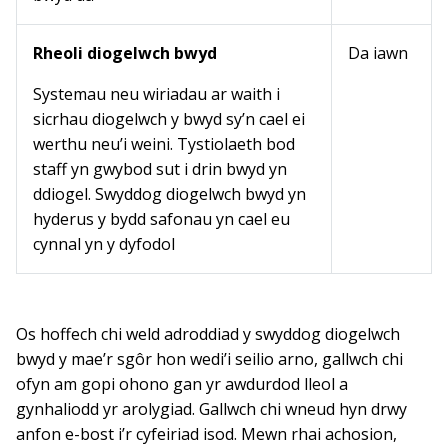
Rheoli diogelwch bwyd
Da iawn
Systemau neu wiriadau ar waith i
sicrhau diogelwch y bwyd sy’n cael ei
werthu neu’i weini. Tystiolaeth bod
staff yn gwybod sut i drin bwyd yn
ddiogel. Swyddog diogelwch bwyd yn
hyderus y bydd safonau yn cael eu
cynnal yn y dyfodol
Os hoffech chi weld adroddiad y swyddog diogelwch
bwyd y mae’r sgôr hon wedi’i seilio arno, gallwch chi
ofyn am gopi ohono gan yr awdurdod lleol a
gynhaliodd yr arolygiad. Gallwch chi wneud hyn drwy
anfon e-bost i’r cyfeiriad isod. Mewn rhai achosion,