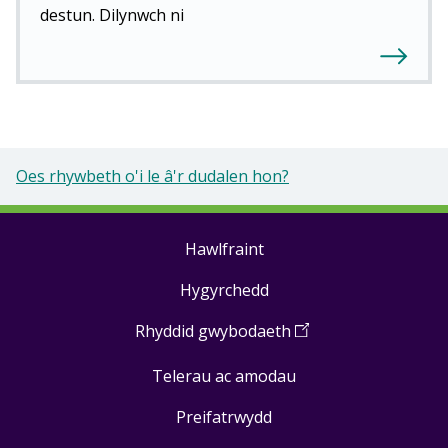
destun. Dilynwch ni
Oes rhywbeth o'i le â'r dudalen hon?
Hawlfraint
Footer
Hygyrchedd
links
Rhyddid gwybodaeth
(
Open
in
Telerau ac amodau
a
new
Preifatrwydd
window
)