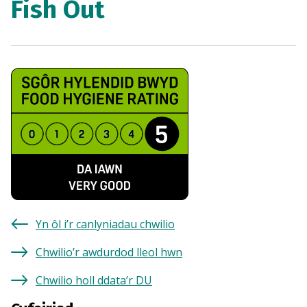
Fish Out
Yn ôl i’r canlyniadau chwilio
Chwilio’r awdurdod lleol hwn
Chwilio holl ddata’r DU