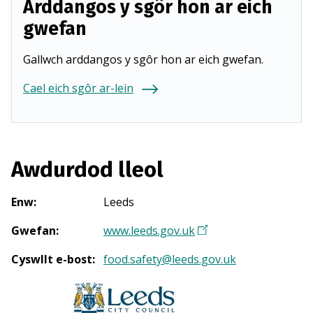
Arddangos y sgôr hon ar eich
gwefan
Gallwch arddangos y sgôr hon ar eich gwefan.
Cael eich sgôr ar-lein
Awdurdod lleol
Enw
:
Leeds
Gwefan
:
www.leeds.gov.uk
(
Y
Cyswllt e-bost
:
food.safety@leeds.gov.uk
n
a
g