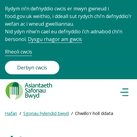
Rydym ni’n defnyddio cwcis er mwyn gwneud i
food.gov.uk weithio, i ddeall sut rydych chi’n defnyddio’r
wefan ac i wneud gwelliannau.
Nid ydyn nhw’n cael eu defnyddio i’ch adnabod chi’n
bersonol.
Dysgu rhagor am gwcis
Rheoli cwcis
Derbyn cwcis
Food
Standards
Dewisl
Llywio
Agency
-
Expand
Hafan
Sgoriau hylendid bwyd
Chwillo'r holl ddata
Frontpage
Breadcrumb
breadcrumb
navigation