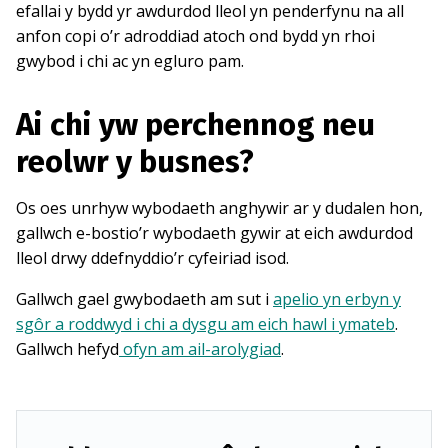
efallai y bydd yr awdurdod lleol yn penderfynu na all
anfon copi o’r adroddiad atoch ond bydd yn rhoi
gwybod i chi ac yn egluro pam.
Ai chi yw perchennog neu
reolwr y busnes?
Os oes unrhyw wybodaeth anghywir ar y dudalen hon,
gallwch e-bostio’r wybodaeth gywir at eich awdurdod
lleol drwy ddefnyddio’r cyfeiriad isod.
Gallwch gael gwybodaeth am sut i
apelio yn erbyn y
sgôr a roddwyd i chi a dysgu am eich hawl i ymateb
.
Gallwch hefyd
ofyn am ail-arolygiad
.