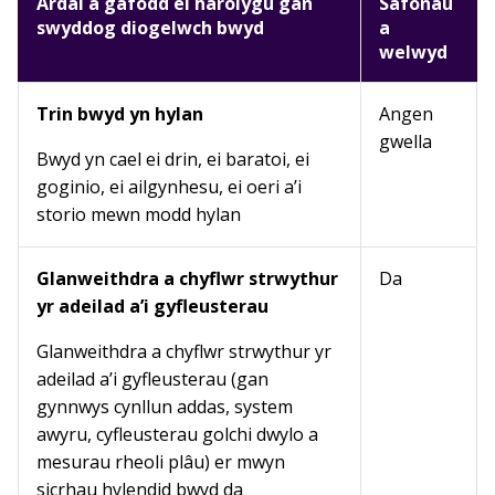
Ardal a gafodd ei harolygu gan
Safonau
swyddog diogelwch bwyd
a
welwyd
Trin bwyd yn hylan
Angen
gwella
Bwyd yn cael ei drin, ei baratoi, ei
goginio, ei ailgynhesu, ei oeri a’i
storio mewn modd hylan
Glanweithdra a chyflwr strwythur
Da
yr adeilad a’i gyfleusterau
Glanweithdra a chyflwr strwythur yr
adeilad a’i gyfleusterau (gan
gynnwys cynllun addas, system
awyru, cyfleusterau golchi dwylo a
mesurau rheoli plâu) er mwyn
sicrhau hylendid bwyd da