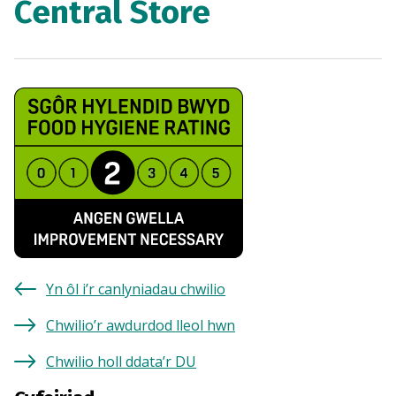
Central Store
Yn ôl i’r canlyniadau chwilio
Chwilio’r awdurdod lleol hwn
Chwilio holl ddata’r DU