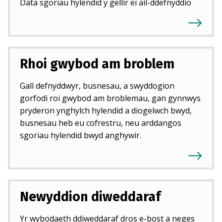
Data sgoriau hylendid y gellir ei ail-ddefnyddio
Rhoi gwybod am broblem
Gall defnyddwyr, busnesau, a swyddogion
gorfodi roi gwybod am broblemau, gan gynnwys
pryderon ynghylch hylendid a diogelwch bwyd,
busnesau heb eu cofrestru, neu arddangos
sgoriau hylendid bwyd anghywir.
Newyddion diweddaraf
Yr wybodaeth ddiweddaraf dros e-bost a neges