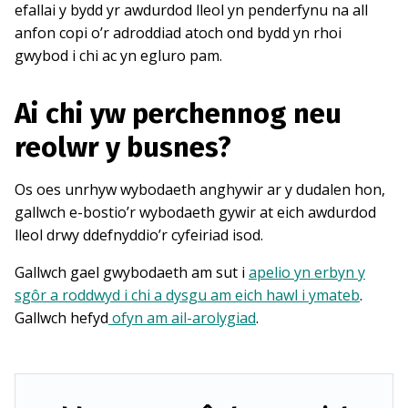
efallai y bydd yr awdurdod lleol yn penderfynu na all
anfon copi o’r adroddiad atoch ond bydd yn rhoi
gwybod i chi ac yn egluro pam.
Ai chi yw perchennog neu
reolwr y busnes?
Os oes unrhyw wybodaeth anghywir ar y dudalen hon,
gallwch e-bostio’r wybodaeth gywir at eich awdurdod
lleol drwy ddefnyddio’r cyfeiriad isod.
Gallwch gael gwybodaeth am sut i
apelio yn erbyn y
sgôr a roddwyd i chi a dysgu am eich hawl i ymateb
.
Gallwch hefyd
ofyn am ail-arolygiad
.