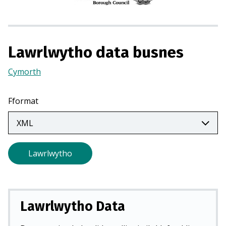
o
r
m
e
Lawrlwytho data busnes
w
n
Cymorth
(Yn
t
agor
a
mewn
Fformat
b
tab
n
newydd)
e
w
Lawrlwytho
y
d
d
)
Lawrlwytho Data