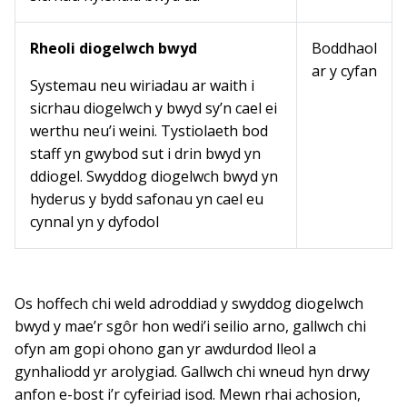
Rheoli diogelwch bwyd
Boddhaol
ar y cyfan
Systemau neu wiriadau ar waith i
sicrhau diogelwch y bwyd sy’n cael ei
werthu neu’i weini. Tystiolaeth bod
staff yn gwybod sut i drin bwyd yn
ddiogel. Swyddog diogelwch bwyd yn
hyderus y bydd safonau yn cael eu
cynnal yn y dyfodol
Os hoffech chi weld adroddiad y swyddog diogelwch
bwyd y mae’r sgôr hon wedi’i seilio arno, gallwch chi
ofyn am gopi ohono gan yr awdurdod lleol a
gynhaliodd yr arolygiad. Gallwch chi wneud hyn drwy
anfon e-bost i’r cyfeiriad isod. Mewn rhai achosion,