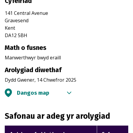
Cyfeiriad
141 Central Avenue
Gravesend
Kent
DA12 5BH
Math o fusnes
Manwerthwyr bwyd eraill
Arolygiad diwethaf
Dydd Gwener, 14 Chwefror 2025
Dangos map
Safonau ar adeg yr arolygiad