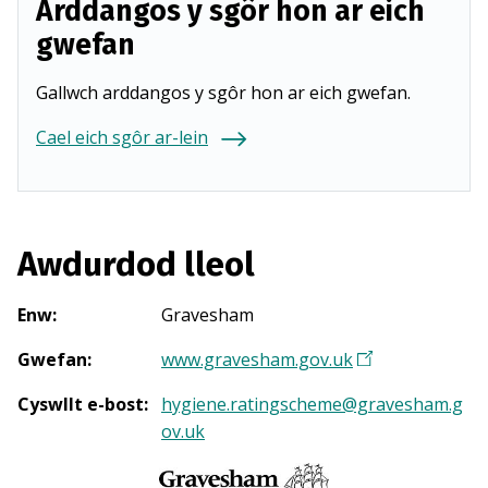
Arddangos y sgôr hon ar eich
gwefan
Gallwch arddangos y sgôr hon ar eich gwefan.
Cael eich sgôr ar-lein
Awdurdod lleol
Enw
:
Gravesham
Gwefan
:
www.gravesham.gov.uk
(
Y
Cyswllt e-bost
:
hygiene.ratingscheme@gravesham.g
n
ov.uk
a
g