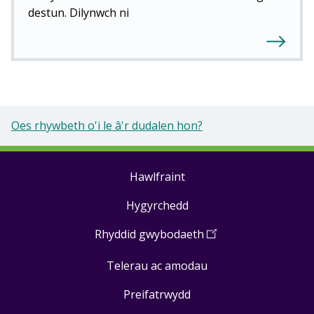
destun. Dilynwch ni
Oes rhywbeth o'i le â'r dudalen hon?
Hawlfraint
Footer
Hygyrchedd
links
Rhyddid gwybodaeth
(
Open
in
Telerau ac amodau
a
new
Preifatrwydd
window
)