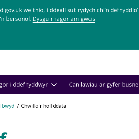
gov.uk weithio, i ddeall sut rydych chi’n defnyddio
’n bersonol.
Dysgu rhagor am gwcis
gor i ddefnyddwyr
Canllawiau ar gyfer busn
d bwyd
Chwillo'r holl ddata