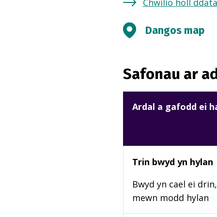
Chwilio holl ddat
Dangos map
Safonau ar ad
Ardal a gafodd ei 
Trin bwyd yn hylan
Bwyd yn cael ei drin, 
mewn modd hylan