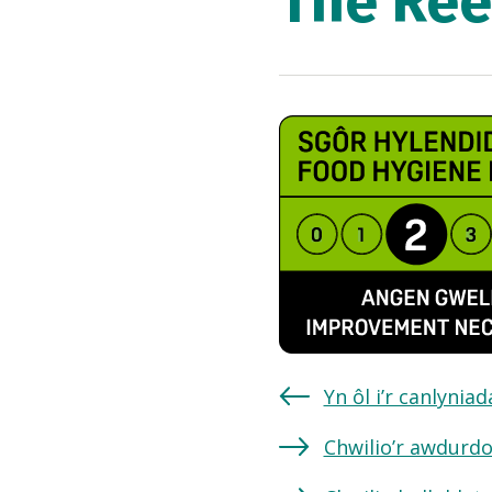
The Ree
Yn ôl i’r canlynia
Chwilio’r awdurdo