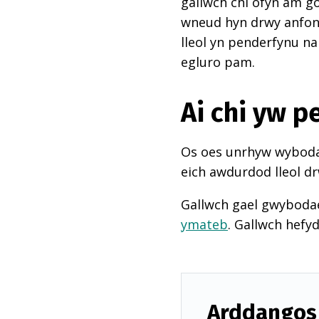
gallwch chi ofyn am go
wneud hyn drwy anfon e
lleol yn penderfynu na
egluro pam.
Ai chi yw 
Os oes unrhyw wybodae
eich awdurdod lleol dr
Gallwch gael gwyboda
ymateb
. Gallwch hefy
Arddangos 