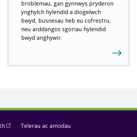
broblemau, gan gynnwys pryderon
ynghylch hylendid a diogelwch
bwyd, busnesau heb eu cofrestru,
neu arddangos sgoriau hylendid
bwyd anghywir.
th
(
Open
Telerau ac amodau
in