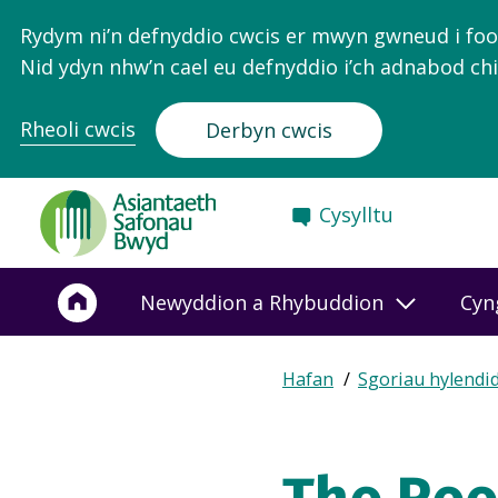
Rydym ni’n defnyddio cwcis er mwyn gwneud i food.
Nid ydyn nhw’n cael eu defnyddio i’ch adnabod chi
Rheoli cwcis
Derbyn cwcis
Food
Cysylltu
Standards
Agency
-
Newyddion a Rhybuddion
Cyn
Frontpage
Expand
Hafan
Sgoriau hylendi
Breadcrumb
breadcrumb
navigation