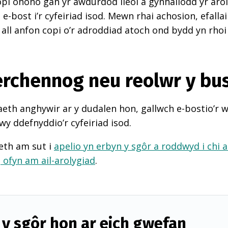
pi ohono gan yr awdurdod lleol a gynhaliodd yr arol
-bost i’r cyfeiriad isod. Mewn rhai achosion, efall
 all anfon copi o’r adroddiad atoch ond bydd yn rhoi
perchennog neu reolwr y bu
th anghywir ar y dudalen hon, gallwch e-bostio’r 
wy ddefnyddio’r cyfeiriad isod.
eth am sut i
apelio yn erbyn y sgôr a roddwyd i chi 
d
ofyn am ail-arolygiad
.
y sgôr hon ar eich gwefan