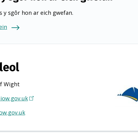
 y sgôr hon ar eich gwefan.
ein
leol
of Wight
iow.gov.uk
(
Y
ow.gov.uk
n
a
g