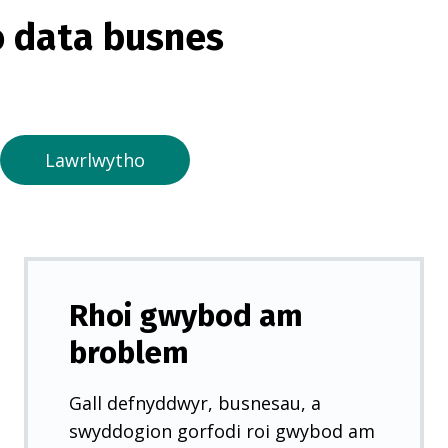
o
 data busnes
r
m
e
w
n
Lawrlwytho
t
a
b
n
e
Rhoi gwybod am
w
broblem
y
d
Gall defnyddwyr, busnesau, a
d
swyddogion gorfodi roi gwybod am
)