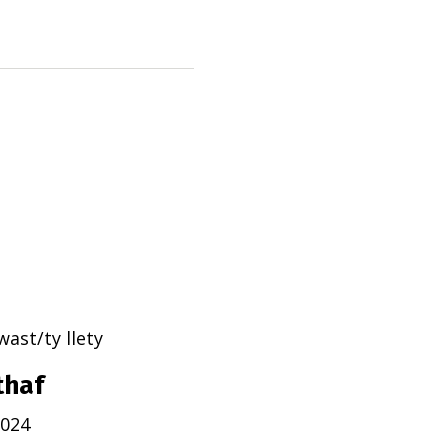
ast/ty llety
thaf
2024