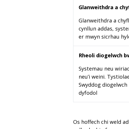
Glanweithdra a chyf
Glanweithdra a chyfl
cynllun addas, syste
er mwyn sicrhau hy
Rheoli diogelwch b
Systemau neu wiriad
neu’i weini. Tystiol
Swyddog diogelwch b
dyfodol
Os hoffech chi weld ad