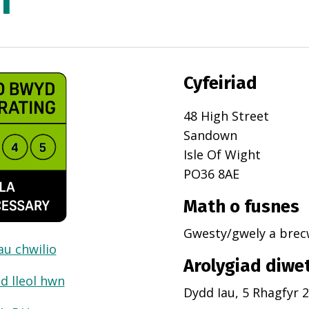
f
Cyfeiriad
48 High Street
Sandown
Isle Of Wight
PO36 8AE
Math o fusnes
Gwesty/gwely a brecw
dau chwilio
Arolygiad diwe
d lleol hwn
Dydd Iau, 5 Rhagfyr 