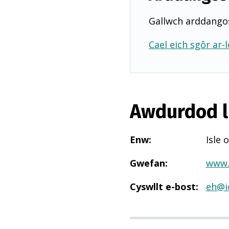
Gallwch arddangos
Cael eich sgôr ar-l
Awdurdod l
Enw
:
Isle 
Gwefan
:
www.
Cyswllt e-bost
:
eh@i