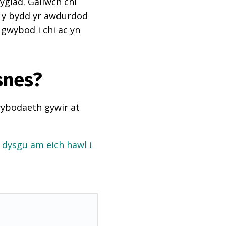
ygiad. Gallwch chi
ai y bydd yr awdurdod
 gwybod i chi ac yn
snes?
wybodaeth gywir at
a dysgu am eich hawl i