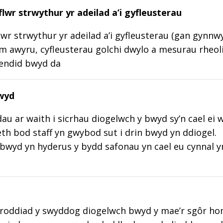
lwr strwythur yr adeilad a’i gyfleusterau
wr strwythur yr adeilad a’i gyfleusterau (gan gynnw
m awyru, cyfleusterau golchi dwylo a mesurau rheoli
lendid bwyd da
wyd
au ar waith i sicrhau diogelwch y bwyd sy’n cael ei 
aeth bod staff yn gwybod sut i drin bwyd yn ddiogel.
wyd yn hyderus y bydd safonau yn cael eu cynnal y
roddiad y swyddog diogelwch bwyd y mae’r sgôr hon w