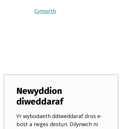
Cymorth
(Yn
agor
mewn
tab
newydd)
Newyddion
diweddaraf
Yr wybodaeth ddiweddaraf dros e-
bost a neges destun. Dilynwch ni