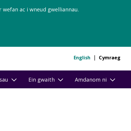
’r wefan ac i wneud gwelliannau.
English
Cymraeg
esau
Ein gwaith
Amdanom ni