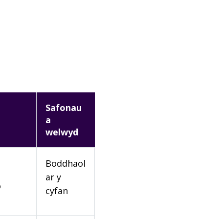
Safonau
a
welwyd
Boddhaol
ar y
o
cyfan