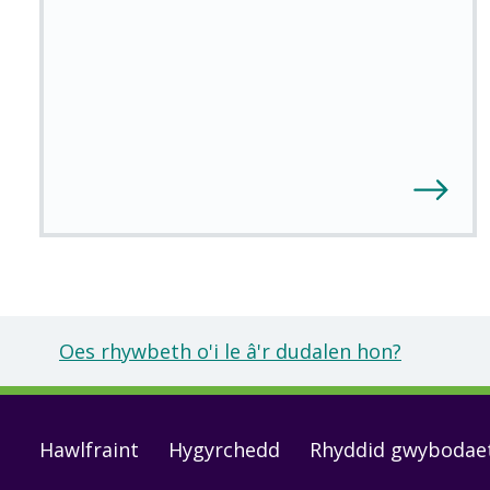
Oes rhywbeth o'i le â'r dudalen hon?
Footer
Hawlfraint
Hygyrchedd
Rhyddid gwybodae