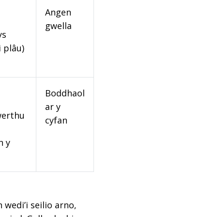
Angen
gwella
ys
 plâu)
Boddhaol
ar y
werthu
cyfan
n y
edi’i seilio arno,