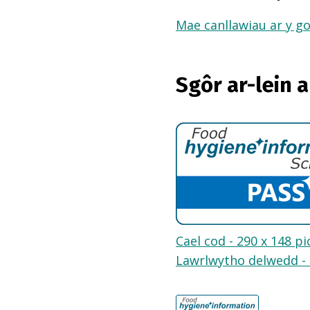
Mae canllawiau ar y go
Sgôr ar-lein 
Cael cod - 290 x 148 pi
Lawrlwytho delwedd - 