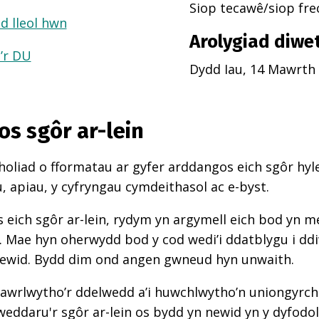
Siop tecawê/siop fr
d lleol hwn
Arolygiad diwe
a’r DU
Dydd Iau, 14 Mawrth
os sgôr ar-lein
oliad o fformatau ar gyfer arddangos eich sgôr hyle
 apiau, y cyfryngau cymdeithasol ac e-byst.
 eich sgôr ar-lein, rydym yn argymell eich bod yn 
d. Mae hyn oherwydd bod y cod wedi’i ddatblygu i d
newid. Bydd dim ond angen gwneud hyn unwaith.
awrlwytho’r ddelwedd a’i huwchlwytho’n uniongyrcho
weddaru'r sgôr ar-lein os bydd yn newid yn y dyfodol