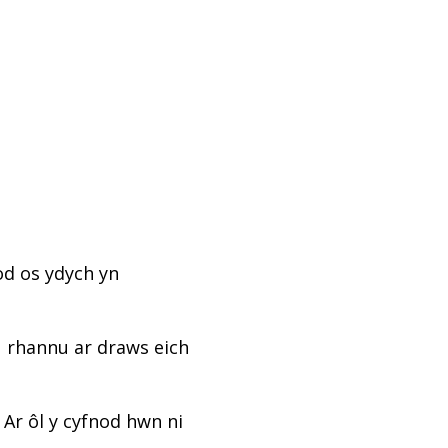
od os ydych yn
u rhannu ar draws eich
 Ar ôl y cyfnod hwn ni