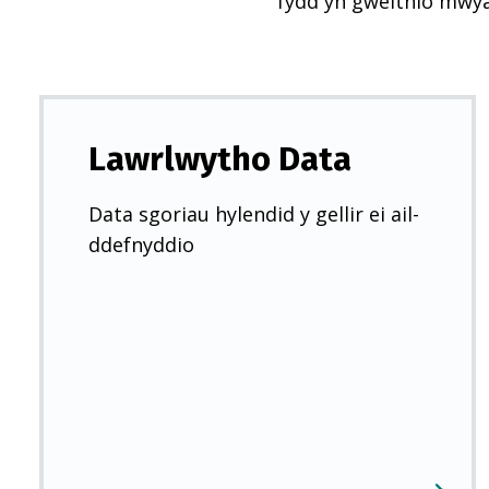
fydd yn gweithio mwy
Lawrlwytho Data
Data sgoriau hylendid y gellir ei ail-
ddefnyddio