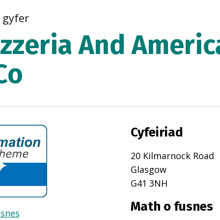
r gyfer
izzeria And Ameri
Co
Cyfeiriad
20 Kilmarnock Road
Glasgow
G41 3NH
Math o fusnes
usnes