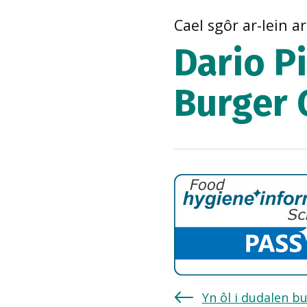
Cael sgôr ar-lein a
Dario P
Burger 
Yn ôl i dudalen b