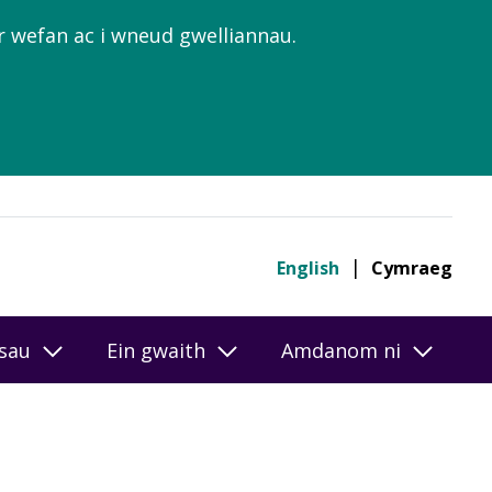
’r wefan ac i wneud gwelliannau.
English
Cymraeg
esau
Ein gwaith
Amdanom ni
el sgôr ar-lein