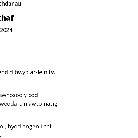
echdanau
thaf
 2024
ndid bwyd ar-lein i’w
mewnosod y cod
diweddaru’n awtomatig
l, bydd angen i chi
.