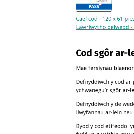
Cael cod - 120 x 61 pic
Lawrlwytho delwedd - 1
Cod sgôr ar-l
Mae fersiynau blaenoro
Defnyddiwch y cod ar 
ychwanegu’r sgôr ar-l
Defnyddiwch y delwedd
llwyfannau ar-lein neu
Bydd y cod etifeddol y