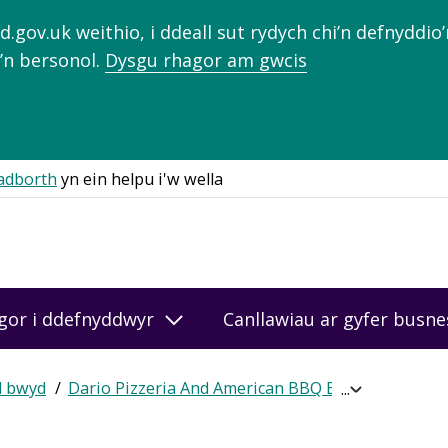
gov.uk weithio, i ddeall sut rydych chi’n defnyddio
’n bersonol.
Dysgu rhagor am gwcis
adborth
yn ein helpu i'w wella
gor i ddefnyddwyr
Canllawiau ar gyfer busn
d bwyd
Dario Pizzeria And American BBQ Burger Co
Ca
Expand
breadcrumb
navigation