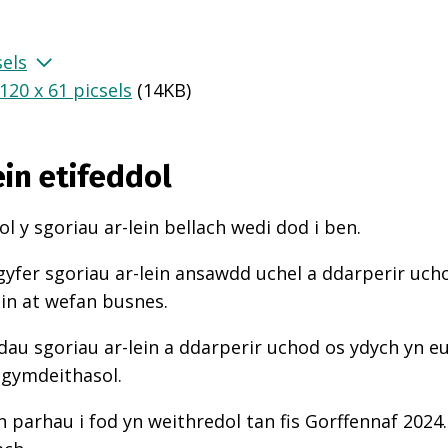
sels
20 x 61 picsels
(
14KB
)
ein etifeddol
l y sgoriau ar-lein bellach wedi dod i ben.
gyfer sgoriau ar-lein ansawdd uchel a ddarperir uch
ein at wefan busnes.
au sgoriau ar-lein a ddarperir uchod os ydych yn e
 gymdeithasol.
n parhau i fod yn weithredol tan fis Gorffennaf 2024.