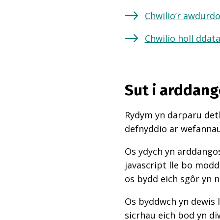
Chwilio’r awdurdo
Chwilio holl ddat
Sut i arddang
Rydym yn darparu deth
defnyddio ar wefannau,
Os ydych yn arddangos
javascript lle bo mod
os bydd eich sgôr yn 
Os byddwch yn dewis l
sicrhau eich bod yn di