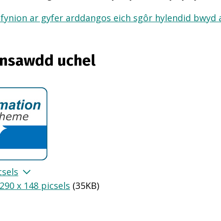
fynion ar gyfer arddangos eich sgôr hylendid bwyd ar
ansawdd uchel
csels
290 x 148 picsels
(
35KB
)