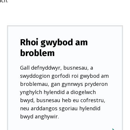
ach.
Rhoi gwybod am
broblem
Gall defnyddwyr, busnesau, a
swyddogion gorfodi roi gwybod am
broblemau, gan gynnwys pryderon
ynghylch hylendid a diogelwch
bwyd, busnesau heb eu cofrestru,
neu arddangos sgoriau hylendid
bwyd anghywir.