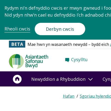
Rydym ni’n defnyddio cwcis er mwyn gwneud i food.
Nid ydyn nhw’n cael eu defnyddio i’ch adnabod chi
Rheoli cwcis
Derbyn cwcis
BETA
Mae hwn yn wasanaeth newydd – bydd eich
Food
Cysylltu
Standards
Agency
-
Newyddion a Rhybuddion
Cyn
Frontpage
Hafan
Sgoriau hylendi
Breadcrumb