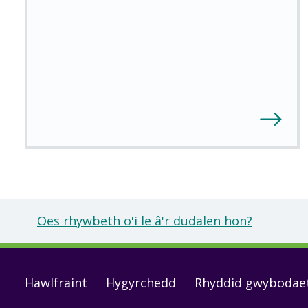
Oes rhywbeth o'i le â'r dudalen hon?
Footer
Hawlfraint
Hygyrchedd
Rhyddid gwybodae