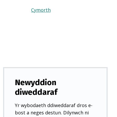
Cymorth
(Yn
agor
mewn
tab
newydd)
Newyddion
diweddaraf
Yr wybodaeth ddiweddaraf dros e-
bost a neges destun. Dilynwch ni