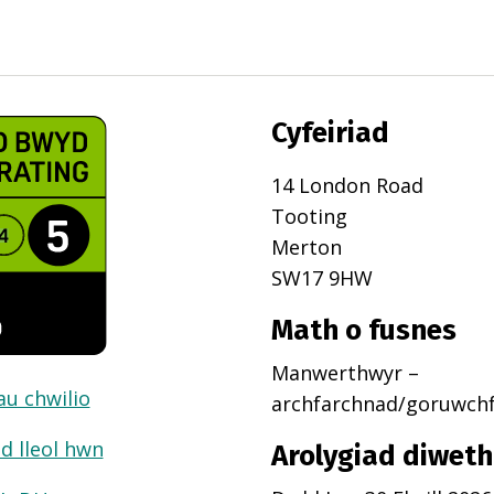
Cyfeiriad
14 London Road
Tooting
Merton
SW17 9HW
Math o fusnes
Manwerthwyr –
dau chwilio
archfarchnad/goruwch
d lleol hwn
Arolygiad diweth