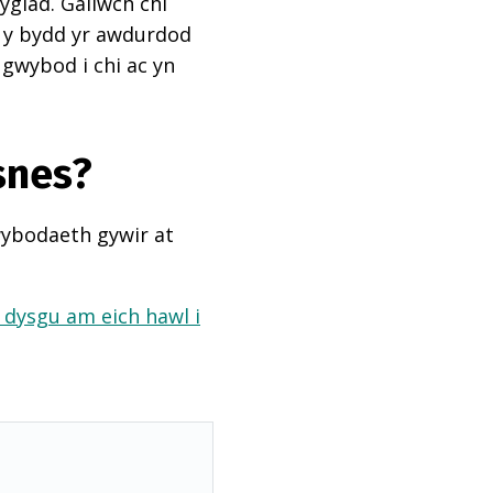
ygiad. Gallwch chi
ai y bydd yr awdurdod
 gwybod i chi ac yn
snes?
wybodaeth gywir at
a dysgu am eich hawl i