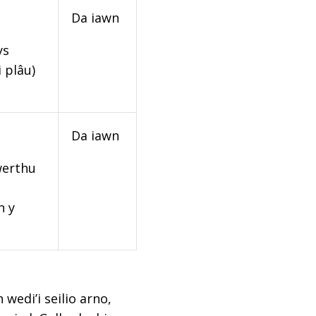
Da iawn
ys
 plâu)
Da iawn
werthu
n y
edi’i seilio arno,