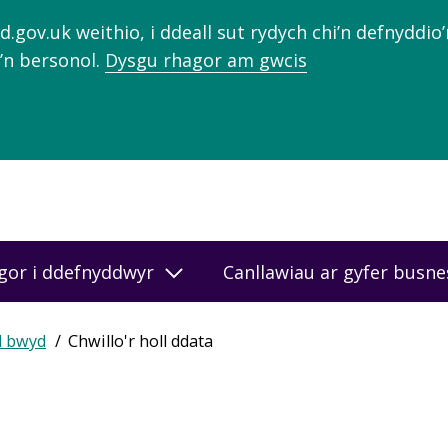
gov.uk weithio, i ddeall sut rydych chi’n defnyddio
’n bersonol.
Dysgu rhagor am gwcis
gor i ddefnyddwyr
Canllawiau ar gyfer busn
d bwyd
Chwillo'r holl ddata