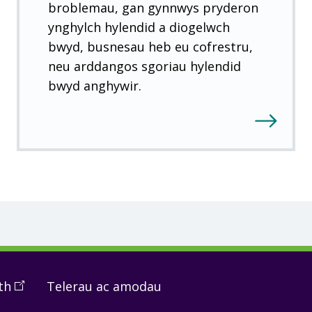
broblemau, gan gynnwys pryderon
ynghylch hylendid a diogelwch
bwyd, busnesau heb eu cofrestru,
neu arddangos sgoriau hylendid
bwyd anghywir.
th
(
Open
Telerau ac amodau
in