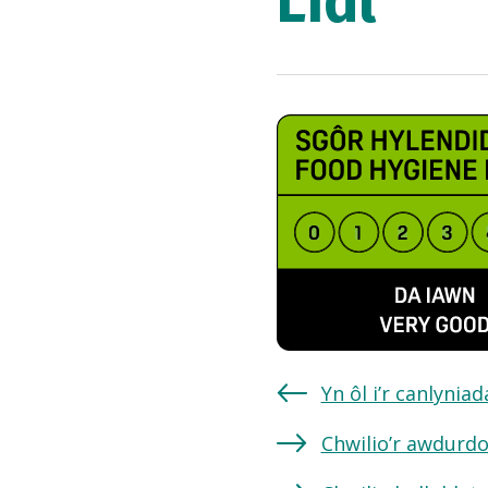
Lidl
Yn ôl i’r canlynia
Chwilio’r awdurdo