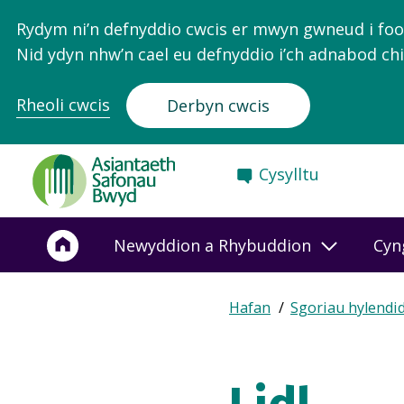
Rydym ni’n defnyddio cwcis er mwyn gwneud i food.
Nid ydyn nhw’n cael eu defnyddio i’ch adnabod chi
Rheoli cwcis
Derbyn cwcis
Food
Cysylltu
Standards
Agency
-
Newyddion a Rhybuddion
Cyn
Frontpage
Expand
Hafan
Sgoriau hylendi
Breadcrumb
breadcrumb
navigation