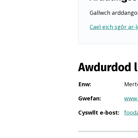
Gallwch arddangos
Cael eich sgôr ar-l
Awdurdod l
Enw
:
Mert
Gwefan
:
www.
Cyswllt e-bost
:
food