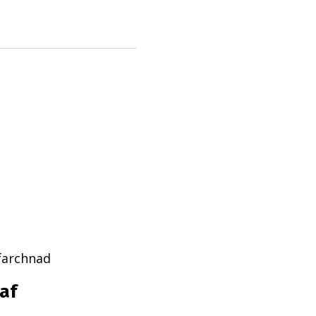
farchnad
af