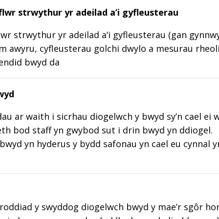
lwr strwythur yr adeilad a’i gyfleusterau
wr strwythur yr adeilad a’i gyfleusterau (gan gynnw
m awyru, cyfleusterau golchi dwylo a mesurau rheoli
lendid bwyd da
wyd
au ar waith i sicrhau diogelwch y bwyd sy’n cael ei 
aeth bod staff yn gwybod sut i drin bwyd yn ddiogel.
wyd yn hyderus y bydd safonau yn cael eu cynnal y
roddiad y swyddog diogelwch bwyd y mae’r sgôr hon w