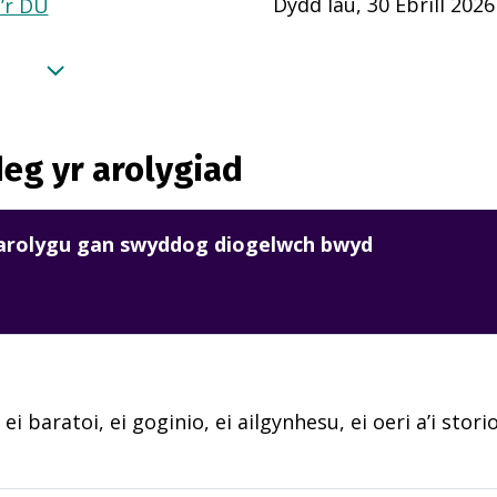
Dydd Iau, 30 Ebrill 2026
a’r DU
eg yr arolygiad
harolygu gan swyddog diogelwch bwyd
 ei baratoi, ei goginio, ei ailgynhesu, ei oeri a’i sto