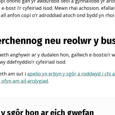
pi ohono gan yr awdurdod lleol a gynhaliodd yr arol
-bost i’r cyfeiriad isod. Mewn rhai achosion, efall
 all anfon copi o’r adroddiad atoch ond bydd yn rhoi
perchennog neu reolwr y bu
th anghywir ar y dudalen hon, gallwch e-bostio’r 
wy ddefnyddio’r cyfeiriad isod.
eth am sut i
apelio yn erbyn y sgôr a roddwyd i chi 
d
ofyn am ail-arolygiad
.
y sgôr hon ar eich gwefan