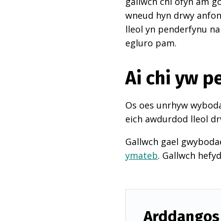
gallwch chi ofyn am go
wneud hyn drwy anfon e
lleol yn penderfynu na
egluro pam.
Ai chi yw 
Os oes unrhyw wybodae
eich awdurdod lleol dr
Gallwch gael gwyboda
ymateb
. Gallwch hefy
Arddangos 