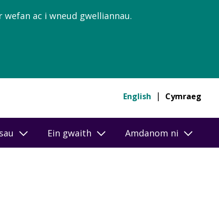
’r wefan ac i wneud gwelliannau.
English
Cymraeg
esau
Ein gwaith
Amdanom ni