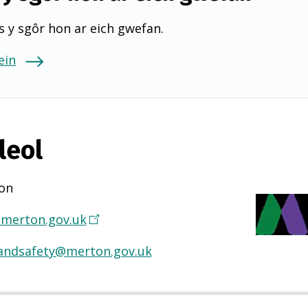
 y sgôr hon ar eich gwefan.
ein
leol
on
merton.gov.uk
(
Y
andsafety@merton.gov.uk
n
a
g