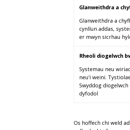
Glanweithdra a chyf
Glanweithdra a chyfl
cynllun addas, syste
er mwyn sicrhau hy
Rheoli diogelwch b
Systemau neu wiriad
neu’i weini. Tystiol
Swyddog diogelwch b
dyfodol
Os hoffech chi weld ad