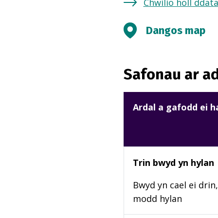
Chwilio holl ddat
Dangos map
Safonau ar ad
Ardal a gafodd ei 
Trin bwyd yn hylan
Bwyd yn cael ei drin,
modd hylan