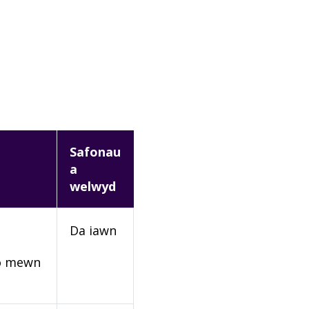
Safonau
a
welwyd
Da iawn
rio mewn