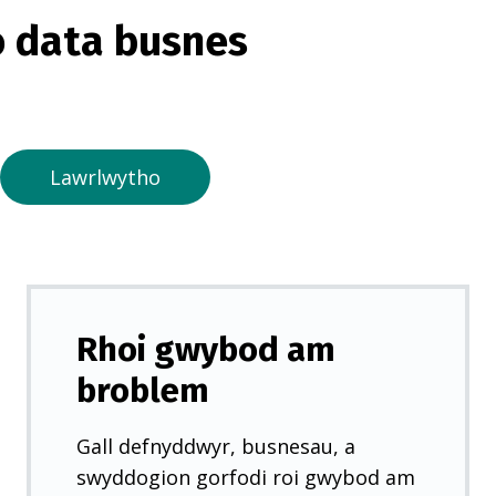
o
 data busnes
r
m
e
w
n
Lawrlwytho
t
a
b
n
e
Rhoi gwybod am
w
broblem
y
d
Gall defnyddwyr, busnesau, a
d
swyddogion gorfodi roi gwybod am
)